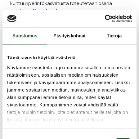
kulttuuriperintökasvatusta toteutetaan osana
opetusta. Se pohjaa kunnan omaan
kulttuuritarjontaan ja kulttuuriperintöön sekä lasten ja
nuorten omaehtoiseen toimintaan.
Suostumus
Yksityiskohdat
Tietoja
Kulttuurikasvatussuunnitelma takaa lapsille ja nuorille
tasavertaiset mahdollisuudet kokea taidetta ja
kulttuuria. Kulttuurikasvatussuunnitelman avulla
Tämä sivusto käyttää evästeitä
taidetta ja kulttuuria voidaan tarjota ikäryhmälle
sopivalla tavalla luonnollisena osana koulupäivää.
Käytämme evästeitä tarjoamamme sisällön ja mainosten
Moniammatillisessa yhteistyössä tuotettu
räätälöimiseen, sosiaalisen median ominaisuuksien
suunnitelma tukee oppilaiden kokonaisvaltaista
tukemiseen ja kävijämäärämme analysoimiseen. Lisäksi
kasvua ja kehitystä. Kulttuurikasvatussuunnitelman
jaamme sosiaalisen median, mainosalan ja analytiikka-
kautta voidaan edistää kulttuurikasvatuksen
alan kumppaneillemme tietoja siitä, miten käytät
alueellista tasavertaisuutta sekä lisätä
sivustoamme. Kumppanimme voivat yhdistää näitä
lastenkulttuurin merkitystä hyvinvoinnin edistäjänä.
tietoja muihin tietoihin, joita olet antanut heille tai joita on
Kulttuurikasvatussuunnitelma hyödyttää oppilaita,
kerätty, kun olet käyttänyt heidän palvelujaan.
opettajia, taide- ja kulttuurialan toimijoita sekä
kuntaa. Kulttuurikasvatussuunnitelma on vuosittain
Suostumuksen