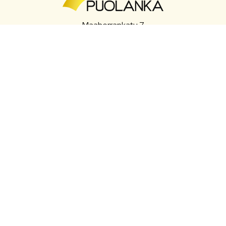
Maaherrankatu 7
89200 Puolanka
Puh: +358 (0)8 6155 441
kunta(at)puolanka.fi
etunimi.sukunimi@puolanka.fi
PUOLANKA
Asuminen ja ympäristö
Liikunta ja vapaa-aika
Matkailu