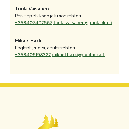
Tuula
Väisänen
Perusopetuksen ja lukion rehtori
+358407402567
tuula.vaisanen@puolanka.fi
Mikael
Häkki
Englanti, ruotsi, apulaisrehtori
+358406198322
mikael.hakki@puolanka.fi