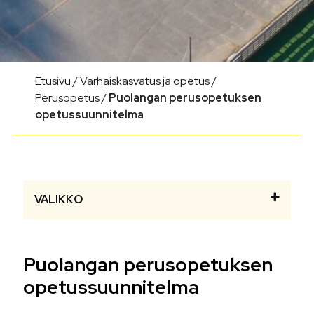
Etusivu
/
Varhaiskasvatus ja opetus
/
Perusopetus
/
Puolangan perusopetuksen
opetussuunnitelma
VALIKKO
Puolangan perusopetuksen
opetussuunnitelma