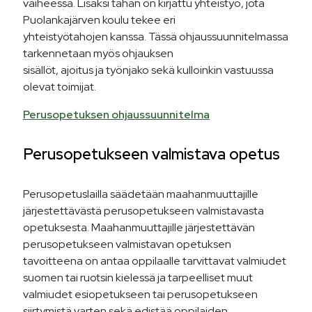
vaiheessa. Lisäksi tähän on kirjattu yhteistyö, jota
Puolankajärven koulu tekee eri
yhteistyötahojen kanssa. Tässä ohjaussuunnitelmassa
tarkennetaan myös ohjauksen
sisällöt, ajoitus ja työnjako sekä kulloinkin vastuussa
olevat toimijat.
Perusopetuksen ohjaussuunnitelma
Perusopetukseen valmistava opetus
Perusopetuslailla säädetään maahanmuuttajille
järjestettävästä perusopetukseen valmistavasta
opetuksesta. Maahanmuuttajille järjestettävän
perusopetukseen valmistavan opetuksen
tavoitteena on antaa oppilaalle tarvittavat valmiudet
suomen tai ruotsin kielessä ja tarpeelliset muut
valmiudet esiopetukseen tai perusopetukseen
siirtymistä varten sekä edistää oppilaiden