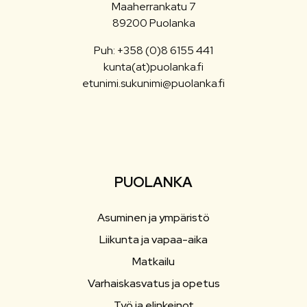
Maaherrankatu 7
89200 Puolanka
Puh: +358 (0)8 6155 441
kunta(at)puolanka.fi
etunimi.sukunimi@puolanka.fi
PUOLANKA
Asuminen ja ympäristö
Liikunta ja vapaa-aika
Matkailu
Varhaiskasvatus ja opetus
Työ ja elinkeinot