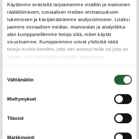
saapuville vaihto-oppilaille. Isäntäperheenä voi
Käytämme evästeitä tarjoamamme sisällön ja mainosten
toimia syyskauden tai koko lukuvuoden (10kk) ajan.
räätälöimiseen, sosiaalisen median ominaisuuksien
Ilman suomalaista perhettä on vielä paljon oppilaita.
tukemiseen ja kävijämäärämme analysoimiseen. Lisäksi
Oppilaisiin voi tutustua AFS:n nettisivuilla.
jaamme sosiaalisen median, mainosalan ja analytiikka-
alan kumppaneillemme tietoja siitä, miten käytät
Lisätietoja isäntäperhetoiminnasta
täältä.
sivustoamme. Kumppanimme voivat yhdistää näitä
tietoja muihin tietoihin, joita olet antanut heille tai joita on
kerätty, kun olet käyttänyt heidän palvelujaan.
Ajankohtaiset
Suostumuksen
5.8.2026
Välttämätön
valinta
Monitoimitalon kirjasto menee kiinni
perjantaina klo 12.00
Mieltymykset
3.8.2026
Henkilömuutoksia maaseutuhallinnossa
Tilastot
29.7.2026
Asfaltointityöt taajamassa myöhästyvät
Markkinointi