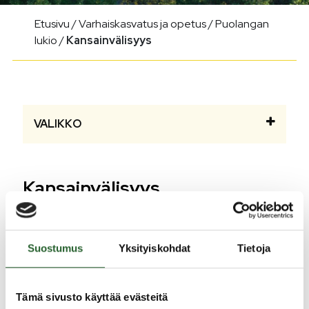
Etusivu
/
Varhaiskasvatus ja opetus
/
Puolangan
lukio
/
Kansainvälisyys
VALIKKO
Kansainvälisyys
Vaihto-opiskelu
Suostumus
Yksityiskohdat
Tietoja
Puolangan lukio tekee yhteistyötä
AFS:n
kanssa.
AFS etsii isäntäperheitä Suomeen elokuussa
Tämä sivusto käyttää evästeitä