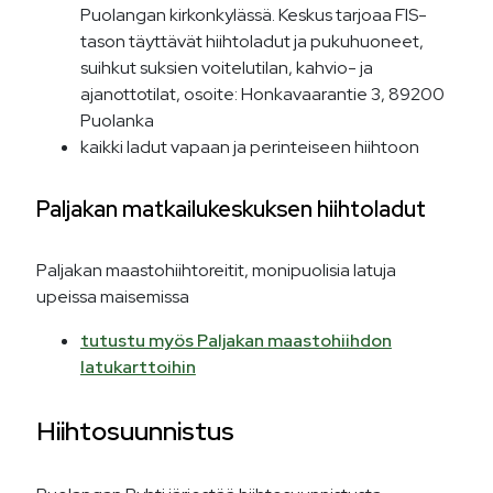
Puolangan kirkonkylässä. Keskus tarjoaa FIS-
tason täyttävät hiihtoladut ja pukuhuoneet,
suihkut suksien voitelutilan, kahvio- ja
ajanottotilat, osoite: Honkavaarantie 3, 89200
Puolanka
kaikki ladut vapaan ja perinteiseen hiihtoon
Paljakan matkailukeskuksen hiihtoladut
Paljakan maastohiihtoreitit, monipuolisia latuja
upeissa maisemissa
tutustu myös Paljakan maastohiihdon
latukarttoihin
Hiihtosuunnistus