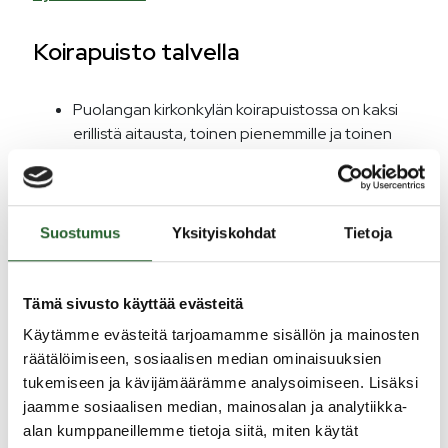
Koirapuisto talvella
Puolangan kirkonkylän koirapuistossa on kaksi
erillistä aitausta, toinen pienemmille ja toinen
isommille koirille. Osoite: Pudasjärventie 2,
89200 Puolanka.
Suostumus
Yksityiskohdat
Tietoja
Leikkipaikat ja leikkipuistot talvella
Seurakunnan leikkipaikka, osoite Kirkkokatu 1,
Tämä sivusto käyttää evästeitä
89200 Puolanka
Käytämme evästeitä tarjoamamme sisällön ja mainosten
Monitoimitalon viereinen leikkipuisto, osoite
räätälöimiseen, sosiaalisen median ominaisuuksien
Ouluntie 16, 89200 Puolanka
tukemiseen ja kävijämäärämme analysoimiseen. Lisäksi
Hiihtomaa, osoite Honkavaarantie 3, 89200
jaamme sosiaalisen median, mainosalan ja analytiikka-
Puolanka
alan kumppaneillemme tietoja siitä, miten käytät