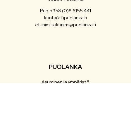
Puh: +358 (0)8 6155 441
kunta(at)puolanka.fi
etunimi.sukunimi@puolanka.fi
PUOLANKA
Asuminen ja ympäristö
Liikunta ja vapaa-aika
Matkailu
Varhaiskasvatus ja opetus
Työ ja elinkeinot
Sosiaali- ja terveyspalvelut