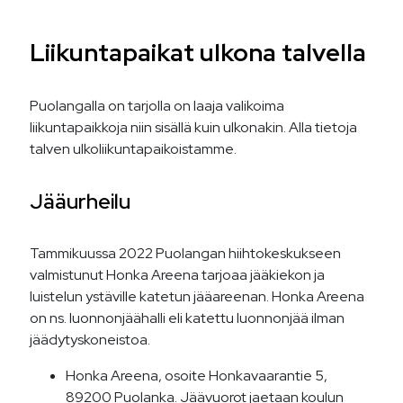
Liikuntapaikat ulkona talvella
Puolangalla on tarjolla on laaja valikoima
liikuntapaikkoja niin sisällä kuin ulkonakin. Alla tietoja
talven ulkoliikuntapaikoistamme.
Jääurheilu
Tammikuussa 2022 Puolangan hiihtokeskukseen
valmistunut Honka Areena tarjoaa jääkiekon ja
luistelun ystäville katetun jääareenan. Honka Areena
on ns. luonnonjäähalli eli katettu luonnonjää ilman
jäädytyskoneistoa.
Honka Areena, osoite Honkavaarantie 5,
89200 Puolanka. Jäävuorot jaetaan koulun