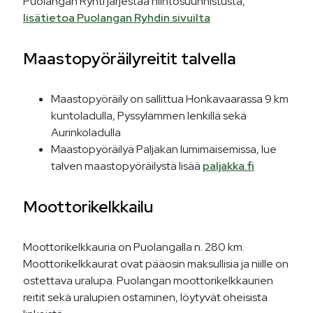
Puolangan Ryhti järjestää hiihtosuunnistusta,
lisätietoa Puolangan Ryhdin sivuilta
Maastopyöräilyreitit talvella
Maastopyöräily on sallittua Honkavaarassa 9 km
kuntoladulla, Pyssylammen lenkillä sekä
Aurinkoladulla
Maastopyöräilyä Paljakan lumimaisemissa, lue
talven maastopyöräilystä lisää
paljakka.fi
Moottorikelkkailu
Moottorikelkkauria on Puolangalla n. 280 km.
Moottorikelkkaurat ovat pääosin maksullisia ja niille on
ostettava uralupa. Puolangan moottorikelkkaurien
reitit sekä uralupien ostaminen, löytyvät oheisista