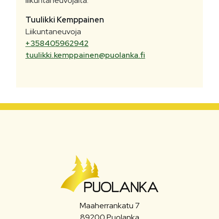
liikuntaneuvojalta.
Tuulikki
Kemppainen
Liikuntaneuvoja
+358405962942
tuulikki.kemppainen@puolanka.fi
Maaherrankatu 7
89200 Puolanka