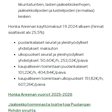
liikuntatuntien, lasten jääkiekkokerhojen,
jääkiekkoilijoiden ja luistelijoiden (ei mailaa)
kesken.
Honka Areenan käyttömaksut 1.9.2024 alkaen (hinnat
sisältävät alv 25,5%):
puolankalaiset seurat ja yleishyödylliset
yhdistykset: maksuton
ulkopuoliset seurat ja yleishyödylliset
yhdistykset: 50,60€/h, 253,02€/päivä
kaupalliseen toimintaan puolankalaiset:
101,22€/h, 404,84€/päivä
kaupalliseen toimintaan ulkopuoliset: 151,82€/h,
607,26€/päivä
Honka Areenan vuorot 2025-2026
Jääkiekkotoiminnasta lisätietoja Puolangan
Ryhdin sivuilta.