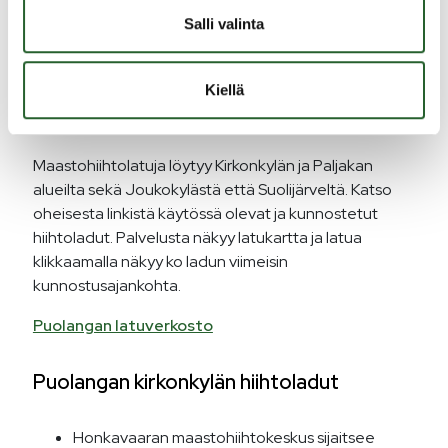
aurinkoladulla.
Kävelethän luistelupuolen reunaa, latua
Salli valinta
särkemättä.
Kiellä
Maastohiihto
Maastohiihtolatuja löytyy Kirkonkylän ja Paljakan
alueilta sekä Joukokylästä että Suolijärveltä. Katso
oheisesta linkistä käytössä olevat ja kunnostetut
hiihtoladut. Palvelusta näkyy latukartta ja latua
klikkaamalla näkyy ko ladun viimeisin
kunnostusajankohta.
Puolangan latuverkosto
Puolangan kirkonkylän hiihtoladut
Honkavaaran maastohiihtokeskus sijaitsee