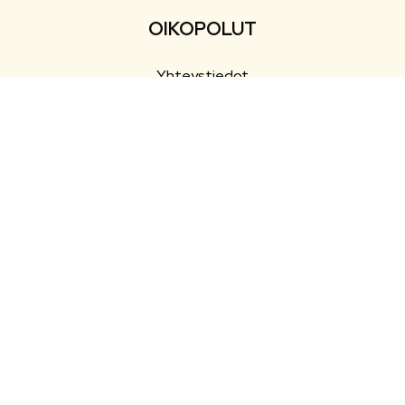
OIKOPOLUT
Yhteystiedot
Esityslistat ja pöytäkirjat
Ajankohtaista
Tapahtumat
SEURAA SOMESSA
Facebook