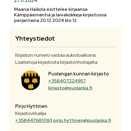
27.11.2024
Maaria Haikola esittelee kirjaansa
Kämppäemäntiä ja laivakokkeja kirjastossa
perjantaina 20.12.2024 klo 12.
Yhteystiedot
Kirjaston numero vastaa aukioloaikoina.
Lisätietoja kirjastosta kirjastonhoitajalta.
Puolangan kunnan kirjasto
+358407224957
kirjasto@puolanka.fi
Pirjo
Hyttinen
Kirjastovirkailija
+358447681093
pirjo.hyttinen@puolanka.fi