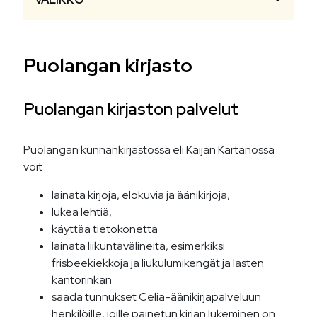
Puolangan kirjasto
Puolangan kirjaston palvelut
Puolangan kunnankirjastossa eli Kaijan Kartanossa
voit
lainata kirjoja, elokuvia ja äänikirjoja,
lukea lehtiä,
käyttää tietokonetta
lainata liikuntavälineitä, esimerkiksi
frisbeekiekkoja ja liukulumikengät ja lasten
kantorinkan
saada tunnukset Celia-äänikirjapalveluun
henkilöille, joille painetun kirjan lukeminen on