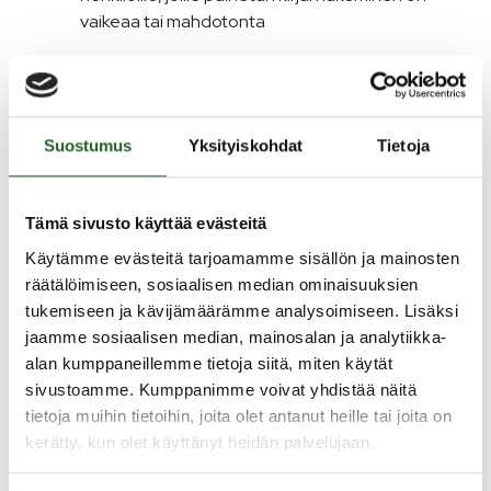
vaikeaa tai mahdotonta
Kirjastossa ilmainen WI-FI. Asiakkaiden käytössä on
tietokone tiedonhakuun Kainet-tietokannasta
tablet-tietokoneitta Internetin selaamiseen tai
Suostumus
Yksityiskohdat
Tietoja
e-lehtien lukemiseen
lukuesteisille on saatavilla Celia-tunnukset
Tämä sivusto käyttää evästeitä
Käytämme evästeitä tarjoamamme sisällön ja mainosten
Tutustu Puolangan kirjaston palveluihin ja ohjeisiin
räätälöimiseen, sosiaalisen median ominaisuuksien
tukemiseen ja kävijämäärämme analysoimiseen. Lisäksi
Sähköinen palvelu
jaamme sosiaalisen median, mainosalan ja analytiikka-
eKirjasto
alan kumppaneillemme tietoja siitä, miten käytät
Uutuusluettelot
sivustoamme. Kumppanimme voivat yhdistää näitä
Ohjeita kirjaston asiakkaille
tietoja muihin tietoihin, joita olet antanut heille tai joita on
Kirjaston etätyötila
kerätty, kun olet käyttänyt heidän palvelujaan.
Puolangan kirjaston aukioloajat