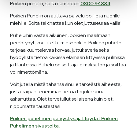
Poikien puhelin, soita numeroon
0800 94884
Poikien Puhelin on auttava palvelu pojille ja nuorille
miehille. Soita tai chattaa kun olet juttuseuraa vailla!
Puheluihin vastaa aikuinen, poikien maailmaan
perehtynyt, koulutettu mieshenkilö. Poikien puhelin
tarjoaa kuuntelevaa korvaa, juttukaveria sekä
hyödyllistä tietoa kaikissa elämään liittyvissä pulmissa
ja tilanteissa. Puhelu on soittajalle maksuton ja soittaa
voi nimettömänä.
Voit jutella mistä tahansa sinulle tärkeästä aiheesta,
josta kaipaat enemmän tietoa tai joka sinua
askarruttaa. Olet tervetullut sellaisena kuin olet,
riippumatta taustastasi.
Poikien puhelimen päivystysajat löydät Poikien
Puhelimen sivustolta.