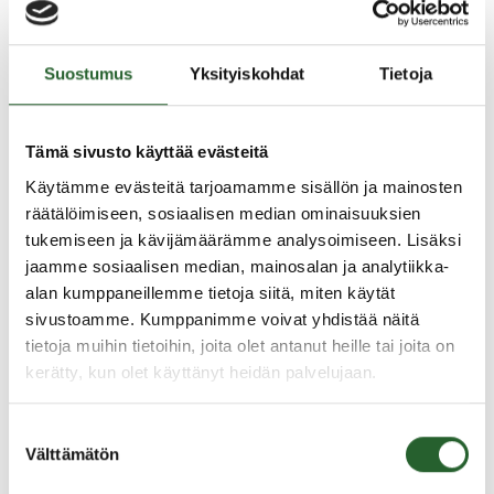
paikalle.
Jos joku on loukkaantunut, aloita ensiapu. Estä
mahdolliset lisävahingot, jos mahdollista. Soita
Suostumus
Yksityiskohdat
Tietoja
hätänumeroon myös silloin, kun meneillään on rikos,
josta haluat ilmoittaa poliisille.
Tämä sivusto käyttää evästeitä
Jos et ole varma, mistä tapahtumassa on kyse, on
Käytämme evästeitä tarjoamamme sisällön ja mainosten
parempi soittaa, kuin jättää soittamatta.
räätälöimiseen, sosiaalisen median ominaisuuksien
Hätänumeroon soittamista ei tarvitse pelätä.
tukemiseen ja kävijämäärämme analysoimiseen. Lisäksi
Hätäkeskuspäivystäjät opastavat kyllä sinua ja
jaamme sosiaalisen median, mainosalan ja analytiikka-
kysyvät tarvittavat lisätiedot asiasta.
alan kumppaneillemme tietoja siitä, miten käytät
sivustoamme. Kumppanimme voivat yhdistää näitä
Psykologi
tietoja muihin tietoihin, joita olet antanut heille tai joita on
kerätty, kun olet käyttänyt heidän palvelujaan.
Puolangan kunnan psykologin palvelut tuottaa
Terveystalo, yhteydenotot kuraattorin kautta,
Suostumuksen
Välttämätön
puhelinnumero
043 848 6931
tai lähetä sähköpostia
valinta
osoitteeseen
saara.vaisanen(at)terveystalo.fi
.