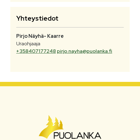
Yhteystiedot
Pirjo
Näyhä- Kaarre
Uraohjaaja
+358407177248
pirjo.nayha@puolanka.fi