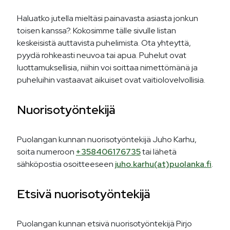
Haluatko jutella mieltäsi painavasta asiasta jonkun
toisen kanssa?. Kokosimme tälle sivulle listan
keskeisistä auttavista puhelimista. Ota yhteyttä,
pyydä rohkeasti neuvoa tai apua. Puhelut ovat
luottamuksellisia, niihin voi soittaa nimettömänä ja
puheluihin vastaavat aikuiset ovat vaitiolovelvollisia.
Nuorisotyöntekijä
Puolangan kunnan nuorisotyöntekijä Juho Karhu,
soita numeroon
+358406176735
tai lähetä
sähköpostia osoitteeseen
juho.karhu(at)puolanka.fi
.
Etsivä nuorisotyöntekijä
Puolangan kunnan etsivä nuorisotyöntekijä Pirjo