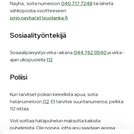
Näyhä, soita numeroon
040 717 7248
tai lähetä
sähköpostia osoitteeseen
pirjo.nayha(at)puolanka.fi
.
Sosiaalityöntekijä
Sosiaalipäivystys virka-aikana
044 762 0540
ja virka-
ajan ulkopuolella
112
Poliisi
Kun tarvitset poliisin kiireellistä apua, soita
hätänumeroon
112
. Et tarvitse suuntanumeroa, pelkkä
112 riittää.
Voit soittaa hätäpuhelun maksutta kaikista
puhelimista. Ole nopea, jotta apu saadaan ajoissa