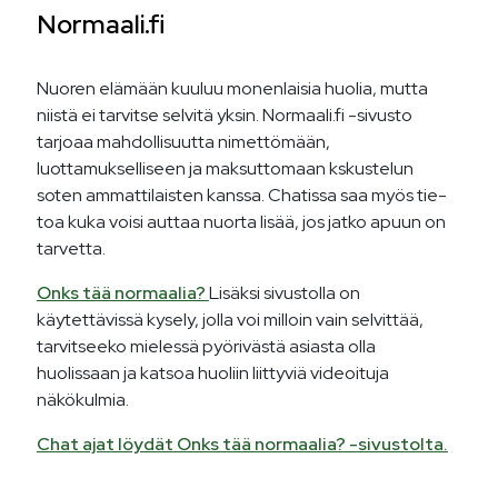
Normaali.fi
Nuo­ren elä­mään kuu­luu mo­nen­lai­sia huo­lia, mut­ta
niis­tä ei tar­vit­se sel­vi­tä yk­sin. Normaali.fi -sivusto
tarjoaa mahdollisuutta nimettömään,
luottamukselliseen ja maksuttomaan kskustelun
soten ammattilaisten kanssa. Cha­tis­sa saa myös tie­
toa ku­ka voi­si aut­taa nuor­ta li­sää, jos jat­ko apuun on
tar­vet­ta.
Onks tää normaalia?
Lisäksi sivustolla on
käytettävissä kysely, jolla voi milloin vain selvittää,
tarvitseeko mielessä pyörivästä asiasta olla
huolissaan ja katsoa huoliin liittyviä videoituja
näkökulmia.
Chat ajat löydät Onks tää normaalia? -sivustolta.