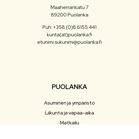
Maaherrankatu 7
89200 Puolanka
Puh: +358 (0)8 6155 441
kunta(at)puolanka.fi
etunimi.sukunimi@puolanka.fi
PUOLANKA
Asuminen ja ympäristö
Liikunta ja vapaa-aika
Matkailu
Varhaiskasvatus ja opetus