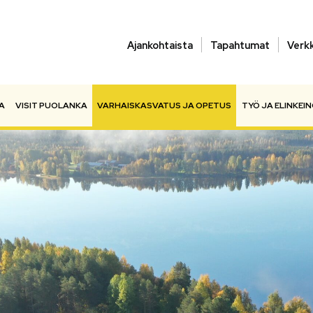
Ajankohtaista
Tapahtumat
Verk
A
VISIT PUOLANKA
VARHAISKASVATUS JA OPETUS
TYÖ JA ELINKEI