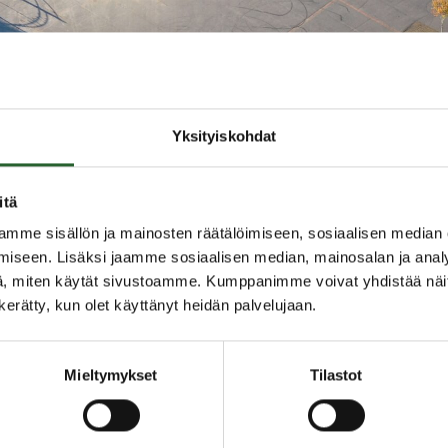
Yksityiskohdat
itä
mme sisällön ja mainosten räätälöimiseen, sosiaalisen median
iseen. Lisäksi jaamme sosiaalisen median, mainosalan ja analy
, miten käytät sivustoamme. Kumppanimme voivat yhdistää näitä t
n kerätty, kun olet käyttänyt heidän palvelujaan.
rhaiskasvatus ja opetus
Mieltymykset
Tilastot
ngan kunnan sivistystoimen tehtävänä on tuottaa vahvat ja kat
skasvatus- ja opetuspalvelut. Puolangalla järjestetään