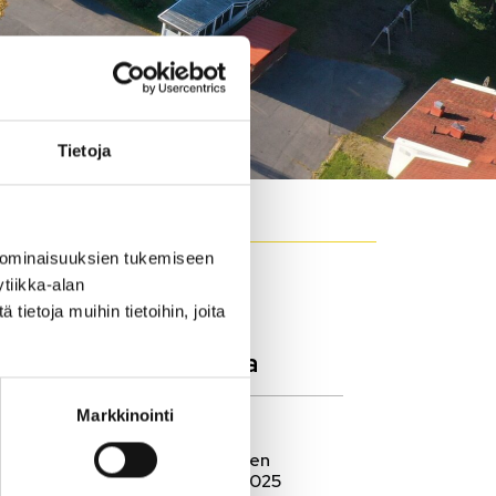
Tietoja
 ominaisuuksien tukemiseen
tiikka-alan
ietoja muihin tietoihin, joita
Ajankohtaista
Markkinointi
30.7.2025
tavat
Koulutyön alkaminen
keskiviikkona 6.8.2025