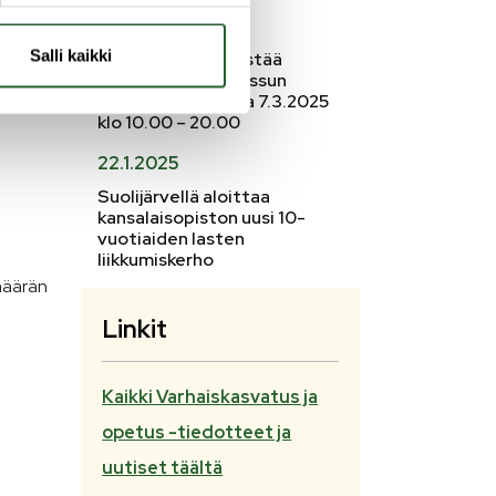
4.2.2025
Salli kaikki
Nuorisotoimi järjestää
talvilomaviikon reissun
Ouluun perjantaina 7.3.2025
klo 10.00 – 20.00
22.1.2025
Suolijärvellä aloittaa
kansalaisopiston uusi 10-
vuotiaiden lasten
liikkumiskerho
imäärän
Linkit
Kaikki Varhaiskasvatus ja
opetus -tiedotteet ja
uutiset täältä