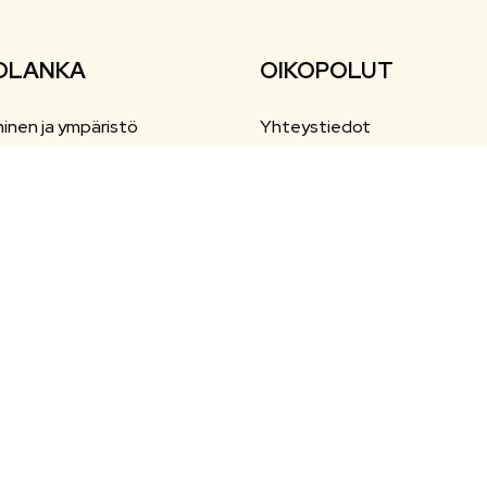
OLANKA
OIKOPOLUT
inen ja ympäristö
Yhteystiedot
nta ja vapaa-aika
Esityslistat ja pöytäkirjat
ailu
Ajankohtaista
aiskasvatus ja opetus
Tapahtumat
a elinkeinot
ali- ja terveyspalvelut
nto
teasetukset
utettavuusseloste