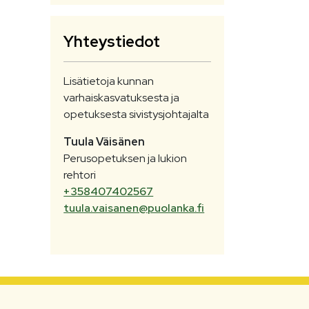
Yhteystiedot
Lisätietoja kunnan
varhaiskasvatuksesta ja
opetuksesta sivistysjohtajalta
Tuula
Väisänen
Perusopetuksen ja lukion
rehtori
+358407402567
tuula.vaisanen@puolanka.fi