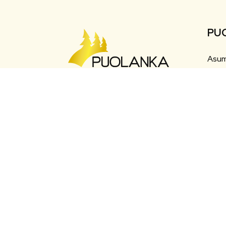
PU
Asum
Liiku
Maaherrankatu 7
Matk
89200 Puolanka
Varh
Puh: +358 (0)8 6155 441
Työ j
kunta(at)puolanka.fi
etunimi.sukunimi@puolanka.fi
Sosia
Halli
Eväs
Saav