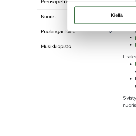
Perusopetus
Kiellä
Nuoret
Puolangan lukio
Musiikkiopisto
Lisäks
Sivist
nuoris