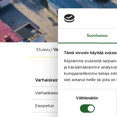
Suostumus
Etusivu
/
Varhaiskasvatus ja opetus
Tämä sivusto käyttää eväste
Käytämme evästeitä tarjoama
ja kävijämäärämme analysoim
kumppaneillemme tietoja siitä
Varhaiskasvatus ja opetus
olet antanut heille tai joita o
Va
Suostumuksen
Varhaiskasvatus
Välttämätön
valinta
Puola
Esiopetus
varhai