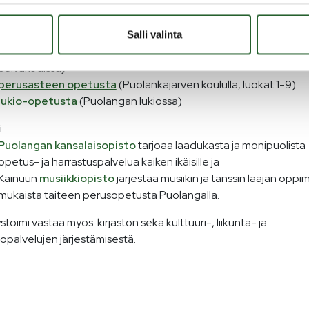
varhaiskasvatusta
(Touhula Puolanka -päiväkodissa sekä
perhepäivähoidossa)
esiopetusta
(Touhula Puolanka -päiväkodissa)
Salli valinta
koululaisten aamu- ja iltapäivätoimintaa
(Touhula Puolanka -
päiväkodissa)
perusasteen opetusta
(Puolankajärven koululla, luokat 1-9)
lukio-opetusta
(Puolangan lukiossa)
i
Puolangan kansalaisopisto
tarjoaa laadukasta ja monipuolista
opetus- ja harrastuspalvelua kaiken ikäisille ja
Kainuun
musiikkiopisto
järjestää musiikin ja tanssin laajan opp
mukaista taiteen perusopetusta Puolangalla.
ystoimi vastaa myös kirjaston sekä kulttuuri-, liikunta- ja
opalvelujen järjestämisestä.