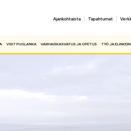
Ajankohtaista
Tapahtumat
Verk
A
VISIT PUOLANKA
VARHAISKASVATUS JA OPETUS
TYÖ JA ELINKEI