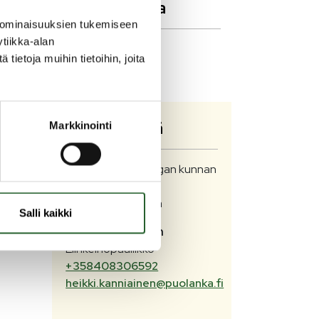
n
Ajankohtaista
 ominaisuuksien tukemiseen
tiikka-alan
22.9.2022
ietoja muihin tietoihin, joita
kä
Puolangan kunnan
verkkokauppa
osa
Ota yhteyttä
Markkinointi
la
Lisätietoja Puolangan kunnan
vapaista tonteista
elinkeinopäälliköltä
Salli kaikki
Heikki
Kanniainen
Elinkeinopäällikkö
+358408306592
heikki.kanniainen@puolanka.fi