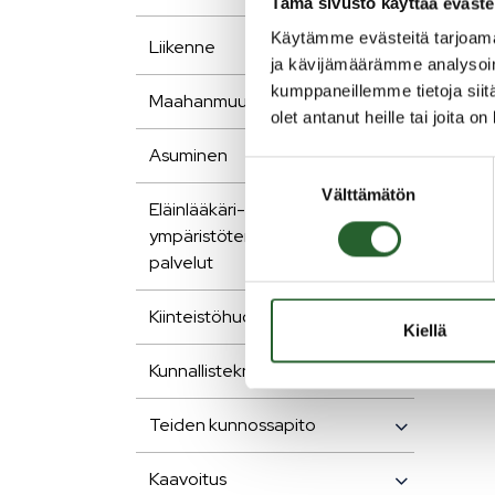
Tämä sivusto käyttää eväste
To
Käytämme evästeitä tarjoama
Liikenne
ja kävijämäärämme analysoim
kumppaneillemme tietoja siitä
Puola
Maahanmuuttajalle
olet antanut heille tai joita o
vakitu
Puola
Asuminen
Suostumuksen
muuta
Välttämätön
valinta
Eläinlääkäri- ja
Vapait
ympäristöterveydenhuollon
sekä er
palvelut
Ota yh
Kiinteistöhuolto
Kiellä
Puola
Kunnallistekniikka
Lisäti
Teiden kunnossapito
Kaavoitus