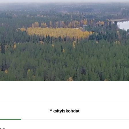
ontit vakituiseen asumiseen
Yksityiskohdat