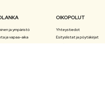
OLANKA
OIKOPOLUT
inen ja ympäristö
Yhteystiedot
nta ja vapaa-aika
Esityslistat ja pöytäkirjat
ailu
Ajankohtaista
aiskasvatus ja opetus
Tapahtumat
a elinkeinot
ali- ja terveyspalvelut
nto
teasetukset
utettavuusseloste