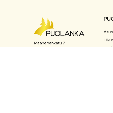
PU
Asum
Liiku
Maaherrankatu 7
Matk
89200 Puolanka
Varh
Puh: +358 (0)8 6155 441
Työ j
kunta(at)puolanka.fi
etunimi.sukunimi@puolanka.fi
Sosia
Halli
Eväs
Saav