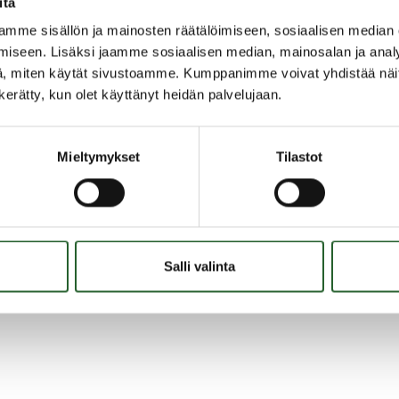
itä
ntit vakituiseen asumisee
mme sisällön ja mainosten räätälöimiseen, sosiaalisen median
iseen. Lisäksi jaamme sosiaalisen median, mainosalan ja analy
, miten käytät sivustoamme. Kumppanimme voivat yhdistää näitä t
ngan kunnalla on myytävänä erinomaisia tontteja soveltuen se
n kerätty, kun olet käyttänyt heidän palvelujaan.
iseen että vapaa-ajan asumiseen. Osa tonteista sijaitsee aivan
ngan kuntakeskuksen läheisyydessä kuten Mustikkavaarassa, 
man kilometrin päässä Pikku-Puution rantamaisemissa.
Mieltymykset
Tilastot
a tontteja löytyy vielä myös Paljakan matkailukeskuksen alueel
i sivukylillä.
teyttä ja tule katsomaan mitä meillä on tarjolla.
Salli valinta
ngan kunnan voimassa olevat kaavat löydät täältä.
etoja vakituisen asumisen tonttitarjonnasta elinkeinopäälliköltä.