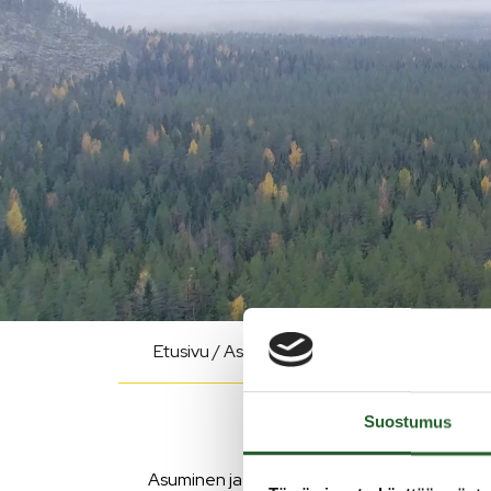
Etusivu
/
Asuminen ja ympäristö
/
Tontit
/
T
Suostumus
Asuminen ja ympäristö