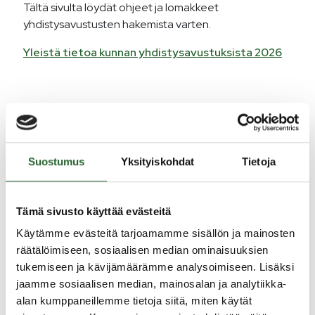
Tältä sivulta löydät ohjeet ja lomakkeet
yhdistysavustusten hakemista varten.
Yleistä tietoa kunnan yhdistysavustuksista 2026
Yleisavustus
Hakuaika on 18.5.2026-6.6.2026.
Hakulomake aukeaa 18.5.2026 klo 12.00 ja sulkeutuu
Suostumus
Yksityiskohdat
Tietoja
6.6.2026 klo 23.59.
Täältä löydät ohjeen yleisavustushakemuksen
Tämä sivusto käyttää evästeitä
tekemiseen
Käytämme evästeitä tarjoamamme sisällön ja mainosten
räätälöimiseen, sosiaalisen median ominaisuuksien
tukemiseen ja kävijämäärämme analysoimiseen. Lisäksi
Kohdeavustus
jaamme sosiaalisen median, mainosalan ja analytiikka-
Hakuaika on 18.5.2026-6.6.2026.
alan kumppaneillemme tietoja siitä, miten käytät