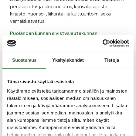
perusopetus ja lukiokoulutus, kansalaisopisto,
kirjasto, nuoriso-, liikunta- ja kulttuuritoimi sekä
varhaiskasvatus.
Puolangan kunnan sivistyslautakunnan
delegointipäätökset
.
Puheenjohtajisto 2025-2029
Suostumus
Yksityiskohdat
Tietoja
Siira Alpo, puheenjohtaja, puh. 040 7682 403
Tämä sivusto käyttää evästeitä
Kemppainen Jaana, varapuheenjohtaja
Käytämme evästeitä tarjoamamme sisällön ja mainosten
räätälöimiseen, sosiaalisen median ominaisuuksien
Jäsenet 2025-2029
tukemiseen ja kävijämäärämme analysoimiseen. Lisäksi
jaamme sosiaalisen median, mainosalan ja analytiikka-
Kinnunen Heli
alan kumppaneillemme tietoja siitä, miten käytät
Mikkonen Arvo
sivustoamme. Kumppanimme voivat yhdistää näitä
Suorsa Virva
tietoja muihin tietoihin, joita olet antanut heille tai joita on