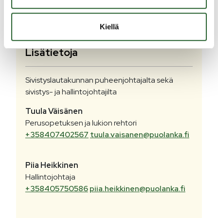
16.2.2023
Sivistyslautakunnan kokous 7.3.2023
Kiellä
Lisätietoja
Sivistyslautakunnan puheenjohtajalta sekä
sivistys- ja hallintojohtajilta
Tuula
Väisänen
Perusopetuksen ja lukion rehtori
+358407402567
tuula.vaisanen@puolanka.fi
Piia
Heikkinen
Hallintojohtaja
+358405750586
piia.heikkinen@puolanka.fi