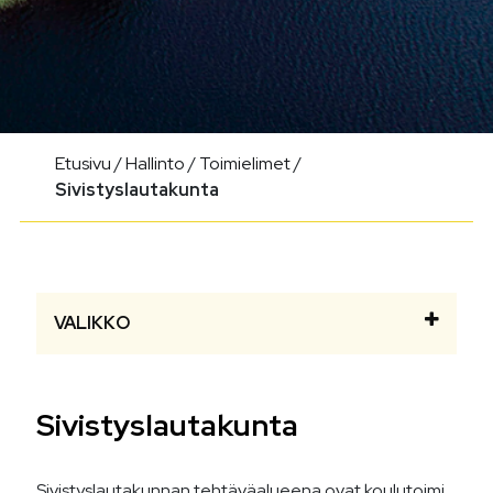
Etusivu
/
Hallinto
/
Toimielimet
/
Sivistyslautakunta
VALIKKO
Sivistyslautakunta
Sivistyslautakunnan tehtäväalueena ovat koulutoimi,