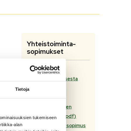
Yhteistoiminta-
sopimukset
Sopimus
varhaiskasvatuksesta
(pdf)
Tietoja
Sosiaali ja
terveyspalveluiden
palvelusopimus (pdf)
 ominaisuuksien tukemiseen
tiikka-alan
Yhteistoimintasopimus