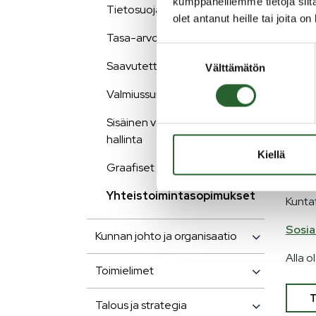
kumppaneillemme tietoja siitä
Tietosuoja
olet antanut heille tai joita o
Puola
Tasa-arvo ja yhdenvertaisuus
Alla o
Suostumuksen
Saavutettavuusseloste
Välttämätön
valinta
Valmiussuunnitelma
Sisäinen valvonta ja riskien
Ter
hallinta
Kiellä
Graafiset ohjeet
Puola
Yhteistoimintasopimukset
Kuntat
Sosia
Kunnan johto ja organisaatio
Alla o
Toimielimet
Talous ja strategia