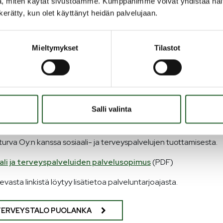
, miten käytät sivustoamme. Kumppanimme voivat yhdistää näitä t
n kerätty, kun olet käyttänyt heidän palvelujaan.
ngan kunnan sopimus varhaiskasvatuksesta
(PDF)
levasta linkistä löytyy lisätietoa palveluntarjoajasta.
Mieltymykset
Tilastot
TOUHULA PUOLANKA
veys- ja sosiaalipalvelut
Salli valinta
ngan kunnassa sosiaali- ja terveyspalvelut tuottaa Terveystalo
urva Oy:n kanssa sosiaali- ja terveyspalvelujen tuottamisesta.
ali ja terveyspalveluiden palvelusopimus
(PDF)
levasta linkistä löytyy lisätietoa palveluntarjoajasta.
TERVEYSTALO PUOLANKA