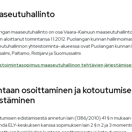
seutuhallinto
ngan maaseutuhallinto on osa Vaara-Kainuun maaseutuhallinto
n aloittanut toimintansa 1.1.2012. Puolangan kunnan hallinnoima
utuhallinnon yhteistoiminta-alueessa ovat Puolangan kunnan l
almi, Paltamo, Ristijärvi ja Suomussalmi.
stoimintasopimus maaseutuhallinon tehtävien järjestämise
taan osoittaminen ja kotoutumis
istäminen
tumisen edistämisestä annetun lain (1386/2010) 41 §:n mukaan
ehdä ELY-keskuksen kanssa sopimuksen lain 2 §:n 2 ja 3 momenti