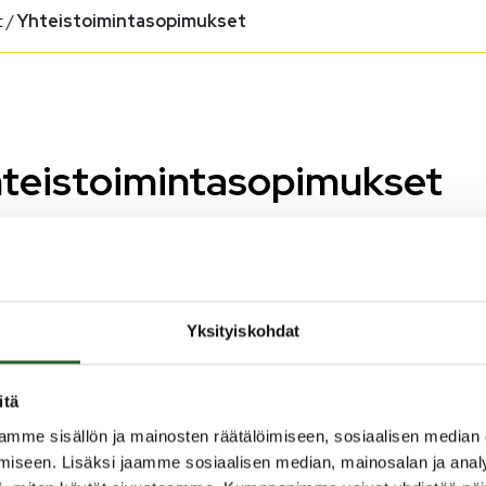
t
/
Yhteistoimintasopimukset
teistoimintasopimukset
haiskasvatus, esiopetus ja
rusopetuksen aamu- ja
apäivätoiminta
Yksityiskohdat
ngan kunta on tehnyt ostopalvelusopimuksen Touhula
itä
iskasvatus Oy:n kanssa varhaiskasvatuksen, esiopetuksen ja
mme sisällön ja mainosten räätälöimiseen, sosiaalisen median
opetuksen aamu- ja iltapäivätoiminnan tuottamisesta 1.8.2018
iseen. Lisäksi jaamme sosiaalisen median, mainosalan ja analy
n.