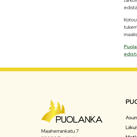
tarko
edist
Kotou
tukem
maali
Puola
edist
PU
Asum
Liiku
Maaherrankatu 7