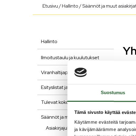
Etusivu
/
Hallinto
/
Säännöt ja muut asiakirja
Hallinto
Yh
Ilmoitustaulu ja kuulutukset
Var
Viranhaltijapäätökset
pe
Esityslistat ja pöytäkirjat
ilt
Suostumus
Tulevat kokoukset
Puola
Tämä sivusto käyttää eväste
Säännöt ja muut asiakirjat
Varha
Käytämme evästeitä tarjoama
perus
Asiakirjajulkisuus
ja kävijämäärämme analysoim
alkae