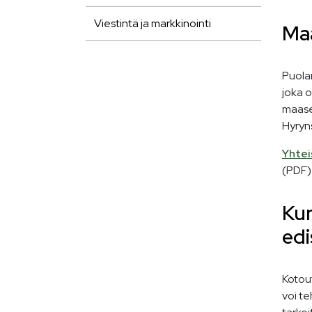
Viestintä ja markkinointi
Maa
Puola
joka o
maase
Hyryns
Yhtei
(PDF)
Kun
ed
Kotou
voi t