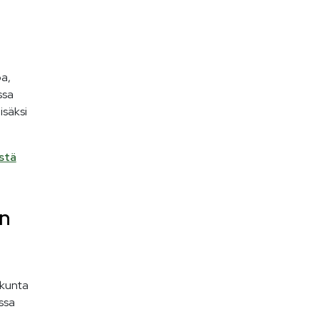
a,
ssa
isäksi
stä
en
 kunta
ssa