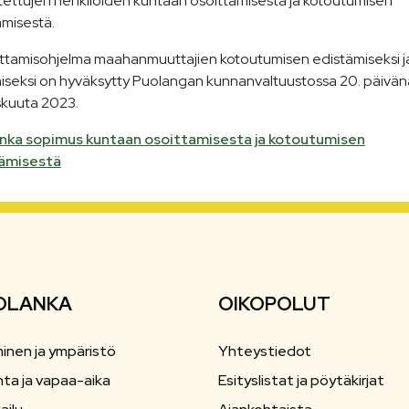
itettujen henkilöiden kuntaan osoittamisesta ja kotoutumisen
ämisestä.
ttamisohjelma maahanmuuttajien kotoutumisen edistämiseksi j
iseksi on hyväksytty Puolangan kunnanvaltuustossa 20. päivän
skuuta 2023.
nka sopimus kuntaan osoittamisesta ja kotoutumisen
ämisestä
OLANKA
OIKOPOLUT
inen ja ympäristö
Yhteystiedot
nta ja vapaa-aika
Esityslistat ja pöytäkirjat