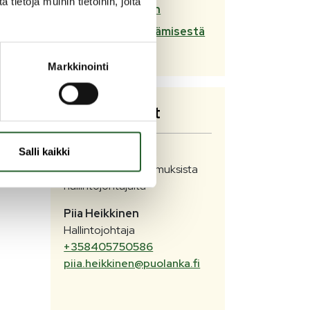
ietoja muihin tietoihin, joita
maaseutuhallinon
tehtävien järjestämisestä
(pdf)
Markkinointi
Yhteystiedot
Salli kaikki
Lisätietoja
yhteistoimintasopimuksista
hallintojohtajalta
Piia
Heikkinen
Hallintojohtaja
+358405750586
piia.heikkinen@puolanka.fi