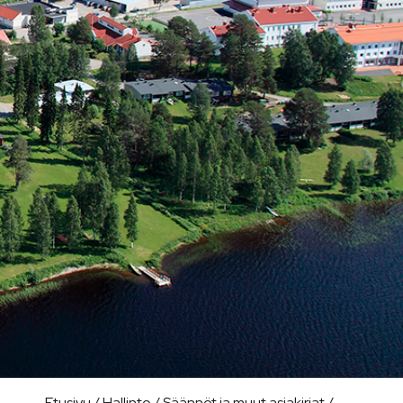
Etusivu
/
Hallinto
/
Säännöt ja muut asiakirjat
/