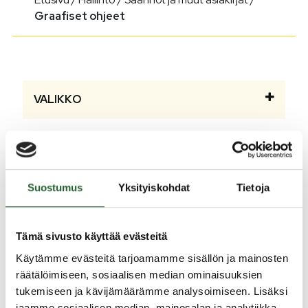
Graafiset ohjeet
VALIKKO
Graafiset ohjeet
Suostumus
Yksityiskohdat
Tietoja
Graafisen ohjeistuksen tarkoituksena on helpottaa
Puolangan kunnan jokapäiväistä viestintää ja luoda
sille yhtenäinen visuaalinen ilme. Graafisen
Tämä sivusto käyttää evästeitä
ohjeistuksen ohella apuna viestinnässä on kunnan
Käytämme evästeitä tarjoamamme sisällön ja mainosten
markkinointi- ja viestintäsuunnitelma.
räätälöimiseen, sosiaalisen median ominaisuuksien
tukemiseen ja kävijämäärämme analysoimiseen. Lisäksi
Puolangan kunnan graafinen ohjeistus
(PDF)
jaamme sosiaalisen median, mainosalan ja analytiikka-