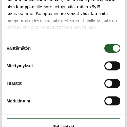
alan kumppaneillemme tietoja siitä, miten käytät
Oppaat ja julkaisut
sivustoamme. Kumppanimme voivat yhdistää näitä
tietoja muihin tietoihin, joita olet antanut heille tai joita on
kerätty, kun olet käyttänyt heidän palvelujaan.
Puolangan kunnan graafiset ohjeet (pdf)
Suostumuksen
Välttämätön
valinta
Yhteystiedot
Mieltymykset
Lisätietoja kunnan graafisista ohjeista
tapahtumakoordinaattorilta.
Tilastot
Sami
Haapalainen
Tapahtumakoordinaattori
Markkinointi
+358447200244
sami.haapalainen@puolanka.fi
Salli kaikki