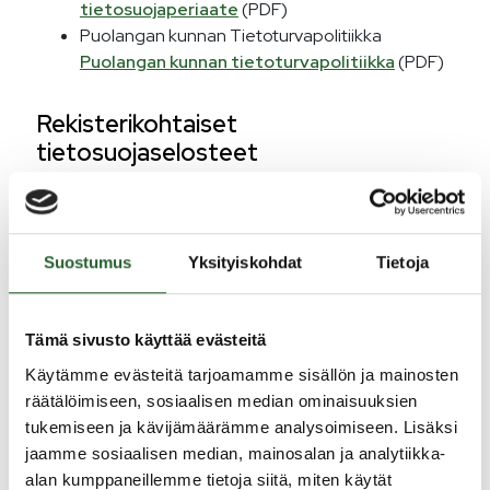
tietosuojaperiaate
(PDF)
Puolangan kunnan Tietoturvapolitiikka
Puolangan kunnan tietoturvapolitiikka
(PDF)
Rekisterikohtaiset
tietosuojaselosteet
Puolangan kunta tallentaa asiakkaiden tarpeellisia
tietoja kunnan rekistereihin. Asiakasrekisterien tiedot
Suostumus
Yksityiskohdat
Tietoja
voivat olla paperiasiakirjoja tai tallennettuna
sähköisesti tietojärjestelmään. Tietoja käytetään
henkilön oikeuksien ja velvollisuuksien täyttämiseksi.
Tämä sivusto käyttää evästeitä
Henkilötiedot ovat luottamuksellisia, eikä niitä voida
luovuttaa ulkopuolisille, ellei siihen ole laissa
Käytämme evästeitä tarjoamamme sisällön ja mainosten
määriteltyjä perusteita.
räätälöimiseen, sosiaalisen median ominaisuuksien
tukemiseen ja kävijämäärämme analysoimiseen. Lisäksi
Tietosuoja-asetus velvoittaa rekisterinpitäjän
jaamme sosiaalisen median, mainosalan ja analytiikka-
(Puolangan kunta) informoimaan rekisteröityä
alan kumppaneillemme tietoja siitä, miten käytät