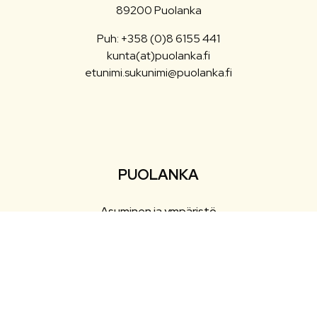
89200 Puolanka
Puh: +358 (0)8 6155 441
kunta(at)puolanka.fi
etunimi.sukunimi@puolanka.fi
PUOLANKA
Asuminen ja ympäristö
Liikunta ja vapaa-aika
Matkailu
Varhaiskasvatus ja opetus
Työ ja elinkeinot