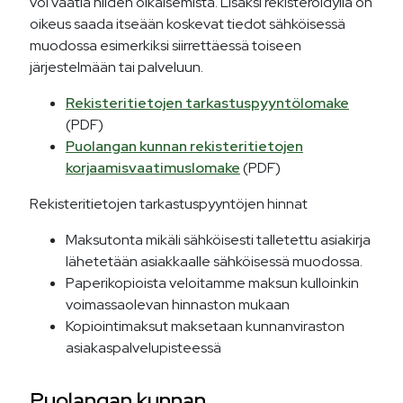
voi vaatia niiden oikaisemista. Lisäksi rekisteröidyllä on
oikeus saada itseään koskevat tiedot sähköisessä
muodossa esimerkiksi siirrettäessä toiseen
järjestelmään tai palveluun.
Rekisteritietojen tarkastuspyyntölomake
(PDF)
Puolangan kunnan rekisteritietojen
korjaamisvaatimuslomake
(PDF)
Rekisteritietojen tarkastuspyyntöjen hinnat
Maksutonta mikäli sähköisesti talletettu asiakirja
lähetetään asiakkaalle sähköisessä muodossa.
Paperikopioista veloitamme maksun kulloinkin
voimassaolevan hinnaston mukaan
Kopiointimaksut maksetaan kunnanviraston
asiakaspalvelupisteessä
Puolangan kunnan