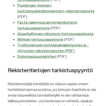
Puolangan-kunnan-
luottamushenkilorekisteri-rekisteriseloste
(PDF)
Facta rakennusvalvontarekisterin
tietosuojaseloste
(PDF)
Asianhallinnan rekisterin tietosuojaseloste
Wilman tietosuojaseloste
(PDF)
Työllistämisen kuntalisähakemusten ja -
tilitysten rekisteriseloste (PDF)
Sidonnaisuusrekisteri
(PDF)
Rekisteritietojen tarkistuspyyntö
Rekisteröidyllä henkilöllä on oikeus vaatia omien
henkilötietojensa poistoa, jos tietojen käsittely ei ole
enää tarpeellista tai käsittelylle ei ole nähtävissä
laillisia perusteita. Jos tiedoissa on virheitä, asiakas