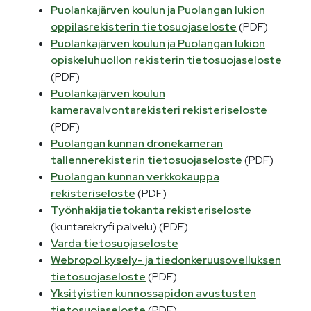
Puolankajärven koulun ja Puolangan lukion
oppilasrekisterin tietosuojaseloste
(PDF)
Puolankajärven koulun ja Puolangan lukion
opiskeluhuollon rekisterin tietosuojaseloste
(PDF)
Puolankajärven koulun
kameravalvontarekisteri rekisteriseloste
(PDF)
Puolangan kunnan dronekameran
tallennerekisterin tietosuojaseloste
(PDF)
Puolangan kunnan verkkokauppa
rekisteriseloste
(PDF)
Työnhakijatietokanta rekisteriseloste
(kuntarekry.fi palvelu) (PDF)
Varda tietosuojaseloste
Webropol kysely- ja tiedonkeruusovelluksen
tietosuojaseloste
(PDF)
Yksityistien kunnossapidon avustusten
tietosuojaseloste
(PDF)