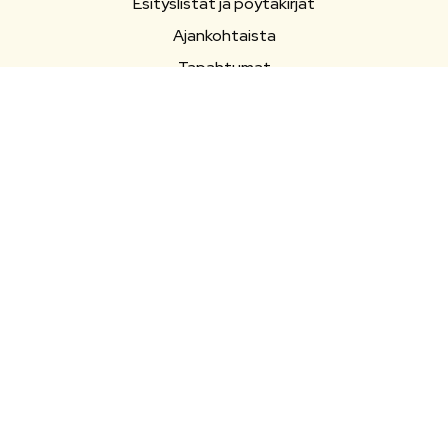
Esityslistat ja pöytäkirjat
Ajankohtaista
Tapahtumat
SEURAA SOMESSA
Facebook
Facebook
Instagram
Instagram
Youtube