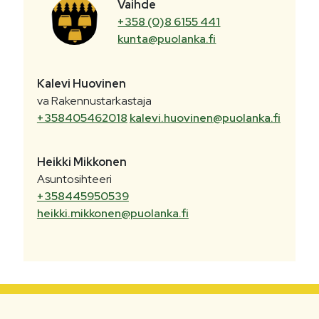
Vaihde
+358 (0)8 6155 441
kunta@puolanka.fi
Kalevi
Huovinen
va Rakennustarkastaja
+358405462018
kalevi.huovinen@puolanka.fi
Heikki
Mikkonen
Asuntosihteeri
+358445950539
heikki.mikkonen@puolanka.fi