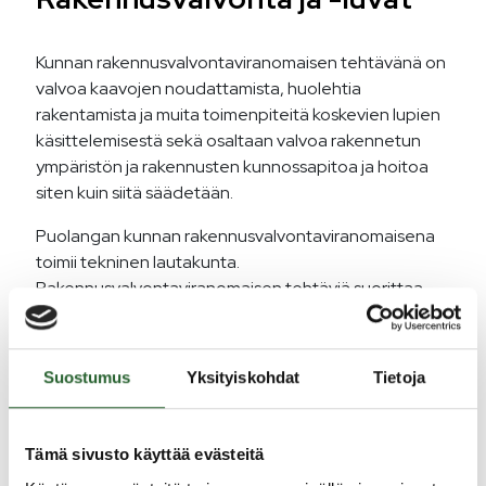
Kunnan rakennusvalvontaviranomaisen tehtävänä on
valvoa kaavojen noudattamista, huolehtia
rakentamista ja muita toimenpiteitä koskevien lupien
käsittelemisestä sekä osaltaan valvoa rakennetun
ympäristön ja rakennusten kunnossapitoa ja hoitoa
siten kuin siitä säädetään.
Puolangan kunnan rakennusvalvontaviranomaisena
toimii tekninen lautakunta.
Rakennusvalvontaviranomaisen tehtäviä suorittaa
rakennustarkastaja.
Rakennustarkastajan tehtäviin kuuluu lupien
Suostumus
Yksityiskohdat
Tietoja
myöntäminen ja valvonta, ohjeistus ja opastus.
Kaikissa rakentamiseen liittyvissä asioissa voitte
kääntyä rakennustarkastajan puoleen. Ohjaus ja
Tämä sivusto käyttää evästeitä
neuvonta on maksutonta.