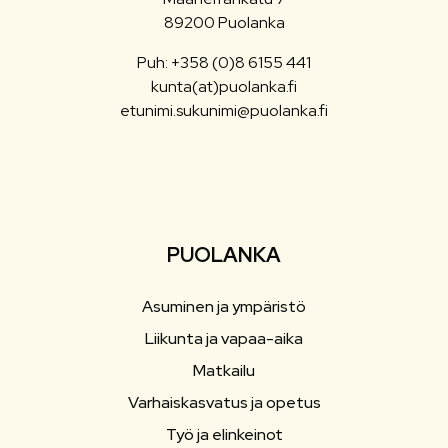
89200 Puolanka
Puh: +358 (0)8 6155 441
kunta(at)puolanka.fi
etunimi.sukunimi@puolanka.fi
PUOLANKA
Asuminen ja ympäristö
Liikunta ja vapaa-aika
Matkailu
Varhaiskasvatus ja opetus
Työ ja elinkeinot