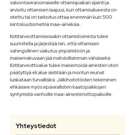
valvontaviranomaiselle ottamispaikan sijainti ja
arvioitu ottamisen laajuus, kun ottamisalueesta on
otettu tai on tarkoitus ottaa enemmän kuin 500
kiintokuutiometriä maa-aineksia.
Kotitarveottamisessakin ottamistoiminta tulee
suunnitella ja järjestää niin, että ottamisen
vahingollinen vaikutus ympäristöön ja
maisemakuvaan jää mahdollisimman vähäiseksi.
Kotitarveottoalue tulee maisemoida ainesten oton
päätyttyä eli alue siistitään ja montun reunat
luiskataan turvallisiksi. Jälkihoitotöiden tekeminen
ehkäisee myös epävirallisten kaatopaikkojen
syntymistä vanhoille maa-ainestenottopaikoille.
Yhteystiedot