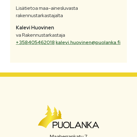
Lisätietoa maa-ainesluvasta
rakennustarkastajalta
Kalevi
Huovinen
va Rakennustarkastaja
+358405462018
kalevi.huovinen@puolanka.fi
Maaherrankatu 7