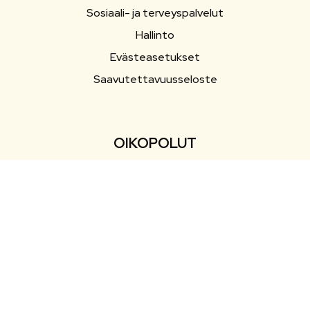
Sosiaali- ja terveyspalvelut
Hallinto
Evästeasetukset
Saavutettavuusseloste
OIKOPOLUT
Yhteystiedot
Esityslistat ja pöytäkirjat
Ajankohtaista
Tapahtumat