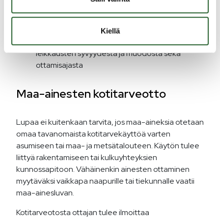
selvitys otettavan maa-aineksen laadusta ja
kokonaismäärästä, käyttötarkoituksesta,
vuotuisesta ottamismäärästä, ottamisalueen
Kiellä
rajauksesta ja pinta-alasta, kaivausten ja
leikkausten syvyydestä ja muodosta sekä
ottamisajasta
Maa-ainesten kotitarveotto
Lupaa ei kuitenkaan tarvita, jos maa-aineksia otetaan
omaa tavanomaista kotitarvekäyttöä varten
asumiseen tai maa- ja metsätalouteen. Käytön tulee
liittyä rakentamiseen tai kulkuyhteyksien
kunnossapitoon. Vähäinenkin ainesten ottaminen
myytäväksi vaikkapa naapurille tai tiekunnalle vaatii
maa-ainesluvan.
Kotitarveotosta ottajan tulee ilmoittaa