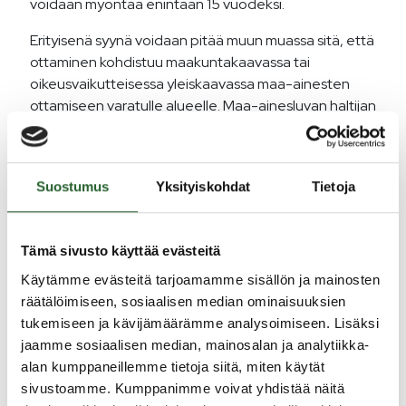
voidaan myöntää enintään 15 vuodeksi.
Erityisenä syynä voidaan pitää muun muassa sitä, että
ottaminen kohdistuu maakuntakaavassa tai
oikeusvaikutteisessa yleiskaavassa maa-ainesten
ottamiseen varatulle alueelle. Maa-ainesluvan haltijan
on tehtävä vuosittain luvan myöntäneelle
viranomaiselle ja alueelliselle ELY-keskukselle
ottoilmoitus, josta käy ilmi otetun maa-aineksen
Suostumus
Yksityiskohdat
Tietoja
määrä ja laatu.
Ennen ottamistoiminnan aloittamista luvan haltijan
tulee toimittaa hyväksyttävä vakuus, jolla
Tämä sivusto käyttää evästeitä
varmistetaan muun muassa alueen maisemointi ja
Käytämme evästeitä tarjoamamme sisällön ja mainosten
ottamisesta mahdollisesti aiheutuvien haittojen
räätälöimiseen, sosiaalisen median ominaisuuksien
korjaaminen. Vakuudeksi kelpaa esimerkiksi pankin tai
tukemiseen ja kävijämäärämme analysoimiseen. Lisäksi
vakuutuslaitoksen antama omavelkainen takaus tai
jaamme sosiaalisen median, mainosalan ja analytiikka-
pankkitalletus, josta luvanhaltija luovuttaa
alan kumppaneillemme tietoja siitä, miten käytät
talletustodistuksen vakuudeksi
sivustoamme. Kumppanimme voivat yhdistää näitä
ympäristösuojeluviranomaiselle.