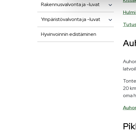
Kissa
Rakennusvalvonta ja -luvat
Hulmi
Ympäristövalvonta ja -luvat
Tutus
Hyvinvoinnin edistäminen
Au
Auhon 
latvoi
Tontei
20 km.
oma h
Auhon
Pik