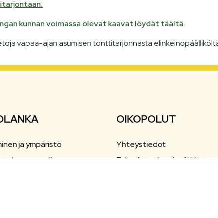
itarjontaan.
ngan kunnan voimassa olevat kaavat löydät täältä.
etoja vapaa-ajan asumisen tonttitarjonnasta elinkeinopäälliköltä
OLANKA
OIKOPOLUT
inen ja ympäristö
Yhteystiedot
nta ja vapaa-aika
Esityslistat ja pöytäkirjat
ailu
Ajankohtaista
aiskasvatus ja opetus
Tapahtumat
a elinkeinot