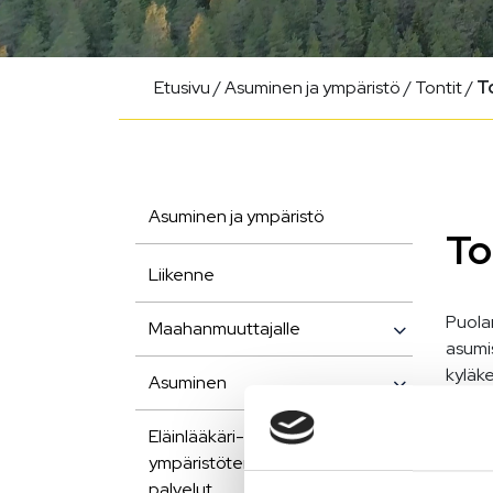
Etusivu
/
Asuminen ja ympäristö
/
Tontit
/
T
Asuminen ja ympäristö
To
Liikenne
Puola
Maahanmuuttajalle
asumi
kyläke
Asuminen
Pal
Eläinlääkäri- ja
ympäristöterveydenhuollon
yri
palvelut