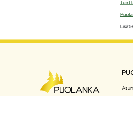
tontt
Puola
Lisäti
PU
Asum
Liiku
Maaherrankatu 7
Matk
89200 Puolanka
Varh
Puh: +358 (0)8 6155 441
Työ j
kunta(at)puolanka.fi