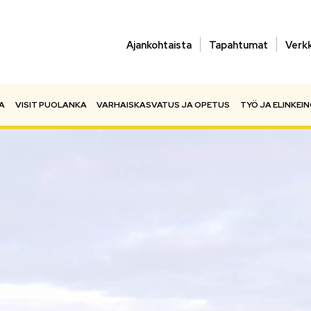
Ajankohtaista
Tapahtumat
Verk
A
VISIT PUOLANKA
VARHAISKASVATUS JA OPETUS
TYÖ JA ELINKEI