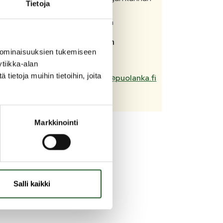
Tietoja
vapaista tonteista
elinkeinopäälliköltä
kailua
Heikki
Kanniainen
 ominaisuuksien tukemiseen
Elinkeinopäällikkö
tiikka-alan
+358408306592
ietoja muihin tietoihin, joita
heikki.kanniainen@puolanka.fi
ta 300
lueella
Markkinointi
dessä
että
itsee
telia.
seen.
Salli kaikki