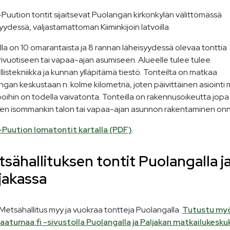
Puution tontit sijaitsevat Puolangan kirkonkylän välittömässä
yydessä, valjastamattoman Kiiminkijoin latvoilla.
la on 10 omarantaista ja 8 rannan läheisyydessä olevaa tonttia
ivuotiseen tai vapaa-ajan asumiseen. Alueelle tulee tulee
listekniikka ja kunnan ylläpitämä tiestö. Tonteilta on matkaa
gan keskustaan n. kolme kilometriä, joten päivittäinen asiointi
oihin on todella vaivatonta. Tonteilla on rakennusoikeutta jop
oten isommankin talon tai vapaa-ajan asunnon rakentaminen onn
-Puution lomatontit kartalla (PDF)
.
sähallituksen tontit Puolangalla j
jakassa
Metsähallitus myy ja vuokraa tontteja Puolangalla.
Tutustu my
aatumaa.fi -sivustolla Puolangalla ja Paljakan matkailukesk