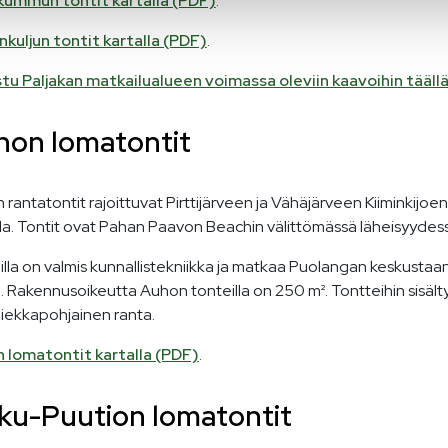
kummun tontit kartalla (PDF)
.
nkuljun tontit kartalla (PDF)
.
tu Paljakan matkailualueen voimassa oleviin kaavoihin tääll
hon lomatontit
rantatontit rajoittuvat Pirttijärveen ja Vähäjärveen Kiiminkijoen
lla. Tontit ovat Pahan Paavon Beachin välittömässä läheisyydes
lla on valmis kunnallistekniikka ja matkaa Puolangan keskustaa
 Rakennusoikeutta Auhon tonteilla on 250 m². Tontteihin sisält
iekkapohjainen ranta.
 lomatontit kartalla (PDF)
.
ku-Puution lomatontit