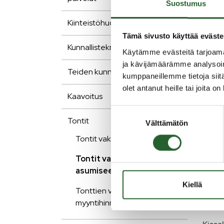
Suostumus
Kiinteistöhuolto
Tonkop
kalast
Tämä sivusto käyttää eväste
Kunnallistekniikka
palve
Käytämme evästeitä tarjoama
lomah
ja kävijämäärämme analysoim
Teiden kunnossapito
kumppaneillemme tietoja siitä
Palja
olet antanut heille tai joita o
kortte
Kaavoitus
– 3500
Suostumuksen
on val
Tontit
Välttämätön
valinta
Paljak
Tontit vakituiseen asumiseen
ja hi
Tontit vapaa-ajan
useam
asumiseen
15 lo
Myös 
Kiellä
Tonttien vuokrat ja
myyntihinnat
Tonko