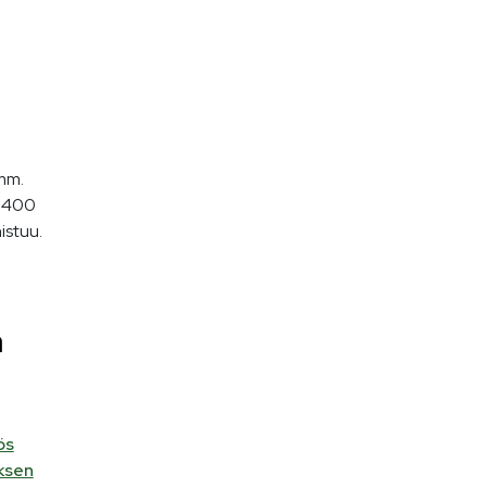
 mm.
a 400
istuu.
a
ös
uksen