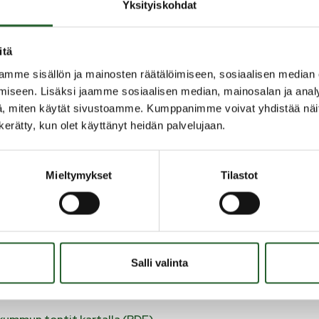
Yksityiskohdat
uron tontit sijaitsevat Paljakan ydinalueella, rinteiden ja
uspuiston välittömässä läheisyydessä. Tontit on tarkoitettu mat
itä
levan yritystoiminnan rakentamiseen, esimerkiksi suuremmille
mme sisällön ja mainosten räätälöimiseen, sosiaalisen median
uoneisto kokonaisuuksille.
iseen. Lisäksi jaamme sosiaalisen median, mainosalan ja analy
, miten käytät sivustoamme. Kumppanimme voivat yhdistää näitä t
kan ydinalueen kaava on matkailua palvelevien rakennusten
n kerätty, kun olet käyttänyt heidän palvelujaan.
lialue. Alueella on eri kokoisia tontteja, joilla on rakennusoikeut
 m². Alueen keskellä sijaitsee Hotelli Paljakka ja Paljakkatalo. A
mis kunnallistekniikka ja tiestö.
Mieltymykset
Tilastot
an matkailualueella heti hiihtokeskuksen välittömässä läheisyy
eman kauempana on tontteja sekä yksittäisten loma-asuntojen 
man kiinteistön rakentamista varten. Kissakummun alueella sija
ma-asunto tonttia sekä 3 lomakylärakentamiseen soveltuvaa kort
Hulminkuljun alue tarjoaa runsaasi vapaita tontteja loma-asumi
Salli valinta
puron tontit kartalla (PDF)
.