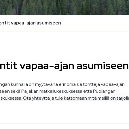
ontit vapaa-ajan asumiseen
ntit vapaa-ajan asumiseen
ngan kunnalla on myytävänä erinomaisia tontteja vapaa-ajan
seen sekä Paljakan matkailukeskuksessa että Puolangan
skuksessa. Ota yhteyttä ja tule katsomaan mitä meillä on tarjoll
jakan matkailukeskuksen loma- ja
tystontit