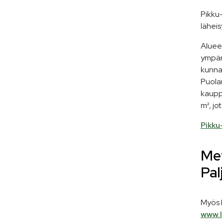
Pikku-
läheis
Alueel
ympär
kunnal
Puolan
kaupp
m², j
Pikku
Met
Pal
Myös 
www.l