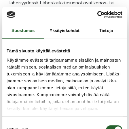
läheisyydessä. Lähes kaikki asunnot ovat kerros- tai
rivitaloissa.
Puolangan kunnan vuokra-asunnot
Suostumus
Yksityiskohdat
Tietoja
Puolangan kunta omistaa Kiinteistö Oy Puolangan
Vuokratalot yhtiön, joka tarjoaa vuokra-asuntoja
Tämä sivusto käyttää evästeitä
kunnan alueella. KOY Puolangan Vuokratalot vuokraa
Käytämme evästeitä tarjoamamme sisällön ja mainosten
huoneistoja seuraavissa kohteissa.
räätälöimiseen, sosiaalisen median ominaisuuksien
tukemiseen ja kävijämäärämme analysoimiseen. Lisäksi
Hakarivi, Halmekatu 18, 89200 Puolanka
jaamme sosiaalisen median, mainosalan ja analytiikka-
Hakatalot, Maaherrankatu 3, 89200 Puolanka
alan kumppaneillemme tietoja siitä, miten käytät
Heikkilä, Maaherrankatu 7, 89200 Puolanka
sivustoamme. Kumppanimme voivat yhdistää näitä
Kesti, Kestinkatu 1, 89200 Puolanka
tietoja muihin tietoihin, joita olet antanut heille tai joita on
Ketola, Leiritie 7, 89200
kerätty, kun olet käyttänyt heidän palvelujaan.
Koulurivi, Koulukatu 3, 89200 Puolanka
Leiriportti, Leiritie 3, 89200 Puolanka
Leiriranta, Leiritie 5,89200 Puolanka
Suostumuksen