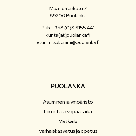
Maaherrankatu 7
89200 Puolanka
Puh: +358 (0)8 6155 441
kunta(at)puolanka.fi
etunimi.sukunimi@puolanka.fi
PUOLANKA
Asuminen ja ympäristö
Liikunta ja vapaa-aika
Matkailu
Varhaiskasvatus ja opetus