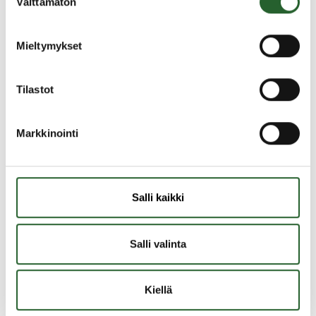
Välttämätön
Maaherrankatu, Maaherrankatu 1, 89200
valinta
Puolanka
Piispanpirtti, Töriseväntie 6, 89200 Puolanka
Mieltymykset
Sinirivi, Käpytie 4, 89200 Puolanka
Veteraanitalot, Keskuskatu 7, 89200 Puolanka
Tilastot
Vuokra-asuntojen kiinteistönhuolto hoidetaan
Puolangan kunnan kiinteistöhuollon kautta.
Markkinointi
Vuokra-asuntoihin hakeminen tapahtuu Kiinteistö Oy
Puolangan Vuokratalot -yhtiön kautta. Asuntoihin on
ns. jatkuva haku.
Salli kaikki
Ohjeet vuokra-asunnon hakemisesta löydät täältä
Nettiyhteydet Puolangan vuokra-asuntoihin
Salli valinta
toimittaa Kaisanet Oy
Kiellä
Yhteystiedot