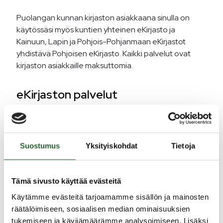
Puolangan kunnan kirjaston asiakkaana sinulla on
käytössäsi myös kuntien yhteinen eKirjasto ja
Kainuun, Lapin ja Pohjois-Pohjanmaan eKirjastot
yhdistävä Pohjoisen eKirjasto. Kaikki palvelut ovat
kirjaston asiakkaille maksuttomia.
eKirjaston palvelut
Pohjoisen eKirjaston palvelukokonaisuuteen kuuluu
yksi e-kirjapalvelu, kaksi e-lehtipalvelua, kolme
Suostumus
Yksityiskohdat
Tietoja
musiikkipalvelua ja yksi elokuvapalvelu:
OverDrive – englanninkielisiä e-kirjoja ja
äänikirjoja
Tämä sivusto käyttää evästeitä
ePress Kirjastossa – suomenkielisiä
Käytämme evästeitä tarjoamamme sisällön ja mainosten
sanomalehtiä
räätälöimiseen, sosiaalisen median ominaisuuksien
PressReader – kansainvälisiä sanoma- ja
tukemiseen ja kävijämäärämme analysoimiseen. Lisäksi