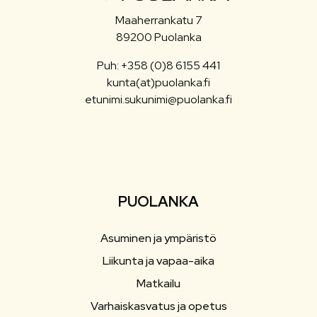
Maaherrankatu 7
89200 Puolanka
Puh: +358 (0)8 6155 441
kunta(at)puolanka.fi
etunimi.sukunimi@puolanka.fi
PUOLANKA
Asuminen ja ympäristö
Liikunta ja vapaa-aika
Matkailu
Varhaiskasvatus ja opetus