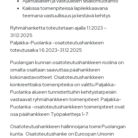
Ajantasaisen ja vastuullisen sisällöntuotanto
Kaikissa toimenpiteissä läpileikkaavana
teemana vastuullisuus ja kestävä kehitys
Ryhmähanketta toteutetaan ajalla 1.1.2023 –
31.12.2025.
Paljakka-Puolanka -osatoteutushankkeen
toteutusaika 1.6.2023-31.12.2025
Puolangan kunnan osatoteutushankkeen roolina on
omalta osaltaan saavuttaa päähankkeen
kokonaistavoitteet. Osatoteutushankkeen
konkreettisiksi toimenpiteiksi on valittu Paljakka-
Puolanka alueen tunnistettuihin kehitystarpeisiin
vastaavat ryhmähankkeen toimenpiteet. Paljakka-
Puolanka -osatoteutushankkeen toimenpiteet ovat
osa päähankkeen Työpaketteja 1-7.
Osatoteutushankkeen hallinnoijana toimii Puolangan
kunta. Osatoteutushanke on Euroopan Unionin