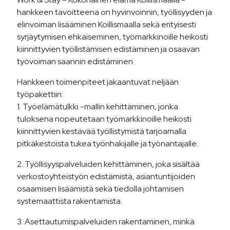
hankkeen tavoitteena on hyvinvoinnin, työllisyyden ja
elinvoiman lisääminen Koillismaalla sekä erityisesti
syrjäytymisen ehkäiseminen, työmarkkinoille heikosti
kiinnittyvien työllistämisen edistäminen ja osaavan
työvoiman saannin edistäminen.
Hankkeen toimenpiteet jakaantuvat neljään
työpakettiin:
1. Työelämätulkki -mallin kehittäminen, jonka
tuloksena nopeutetaan työmarkkinoille heikosti
kiinnittyvien kestävää työllistymistä tarjoamalla
pitkäkestoista tukea työnhakijalle ja työnantajalle.
2. Työllisyyspalveluiden kehittäminen, joka sisältää
verkostoyhteistyön edistämistä, asiantuntijoiden
osaamisen lisäämistä sekä tiedolla johtamisen
systemaattista rakentamista.
3. Asettautumispalveluiden rakentaminen, minkä