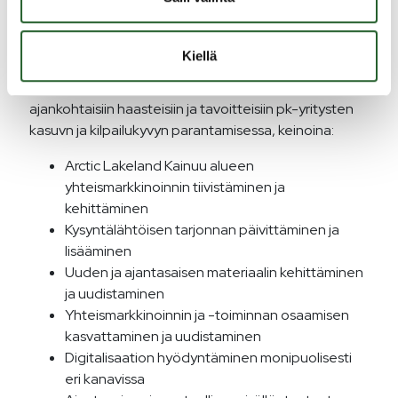
kunta (Paljakka) ja Sotkamon kunta (Vuokatti).
Kokonaishankkeen budjetti on noin 1,95M€ ja on
Euroopan Unionin osarahoittama (80%).
Kiellä
Ryhmähankkeen avulla haetaan ratkaisuja
ajankohtaisiin haasteisiin ja tavoitteisiin pk-yritysten
kasuvn ja kilpailukyvyn parantamisessa, keinoina:
Arctic Lakeland Kainuu alueen
yhteismarkkinoinnin tiivistäminen ja
kehittäminen
Kysyntälähtöisen tarjonnan päivittäminen ja
lisääminen
Uuden ja ajantasaisen materiaalin kehittäminen
ja uudistaminen
Yhteismarkkinoinnin ja -toiminnan osaamisen
kasvattaminen ja uudistaminen
Digitalisaation hyödyntäminen monipuolisesti
eri kanavissa