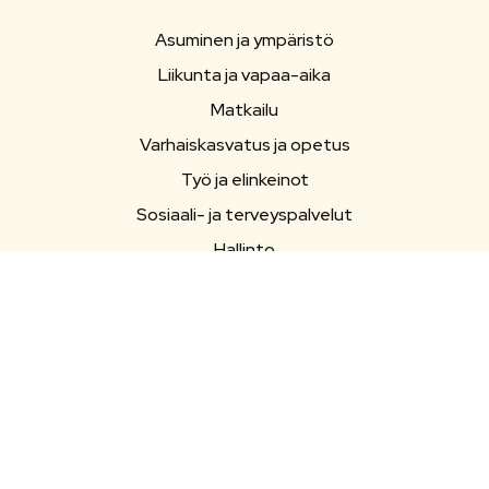
Asuminen ja ympäristö
Liikunta ja vapaa-aika
Matkailu
Varhaiskasvatus ja opetus
Työ ja elinkeinot
Sosiaali- ja terveyspalvelut
Hallinto
Evästeasetukset
Saavutettavuusseloste
OIKOPOLUT
Yhteystiedot