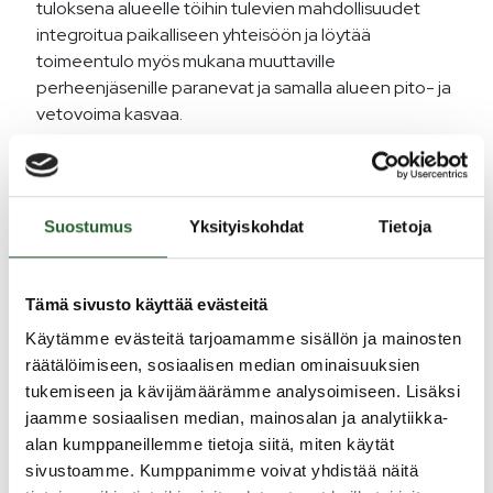
tuloksena alueelle töihin tulevien mahdollisuudet
integroitua paikalliseen yhteisöön ja löytää
toimeentulo myös mukana muuttaville
perheenjäsenille paranevat ja samalla alueen pito- ja
vetovoima kasvaa.
4. Työssäkäyntialueen mahdollisuudet
Puolangan kunta toteuttaa toimenpiteitä
työpaketteihin 1, 2 ja 3. Hankkeessa tehdään
Suostumus
Yksityiskohdat
Tietoja
maakuntarajat ylittävää yhteistyötä ja siten
edistetään toimenpiteiden vaikuttavuutta. Hankkeen
päätoteuttajana toimii Kuusamon kaupunki ja
Tämä sivusto käyttää evästeitä
osatoteuttajia ovat Puolangan lisäksi Koillis-Suomen
Käytämme evästeitä tarjoamamme sisällön ja mainosten
elinkeinojen kehittämisyhtiö Naturpolis Oy, Ksakki ry,
räätälöimiseen, sosiaalisen median ominaisuuksien
Taivalkosken kunta sekä Pudasjärven kaupunki.
tukemiseen ja kävijämäärämme analysoimiseen. Lisäksi
Hankkeen toteutusaika on 1.12.2023–31.12.2025.
jaamme sosiaalisen median, mainosalan ja analytiikka-
alan kumppaneillemme tietoja siitä, miten käytät
Uraohjaaja
sivustoamme. Kumppanimme voivat yhdistää näitä
Tarja Siira