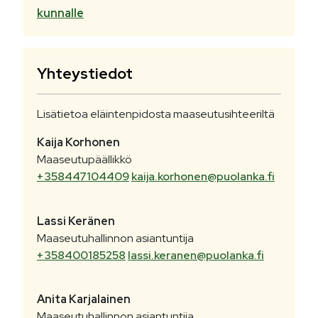
kunnalle
Yhteystiedot
Lisätietoa eläintenpidosta maaseutusihteeriltä
Kaija
Korhonen
Maaseutupäällikkö
+358447104409
kaija.korhonen@puolanka.fi
Lassi
Keränen
Maaseutuhallinnon asiantuntija
+358400185258
lassi.keranen@puolanka.fi
Anita
Karjalainen
Maaseutuhallinnon asiantuntija