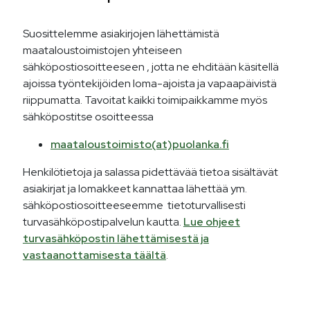
Suosittelemme asiakirjojen lähettämistä
maataloustoimistojen yhteiseen
sähköpostiosoitteeseen , jotta ne ehditään käsitellä
ajoissa työntekijöiden loma-ajoista ja vapaapäivistä
riippumatta. Tavoitat kaikki toimipaikkamme myös
sähköpostitse osoitteessa
maataloustoimisto(at)puolanka.fi
Henkilötietoja ja salassa pidettävää tietoa sisältävät
asiakirjat ja lomakkeet kannattaa lähettää ym.
sähköpostiosoitteeseemme tietoturvallisesti
turvasähköpostipalvelun kautta.
Lue ohjeet
turvasähköpostin lähettämisestä ja
vastaanottamisesta täältä
.