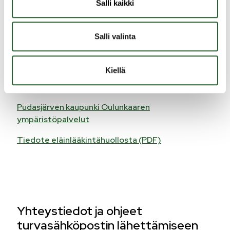
Salli kaikki
puhelinnumerosi.
Arkisin klo 16-08 ja viikonloppuisin perjantai-illasta klo
16 maanantaiaamuun klo 08 Puolangalla toimii yksi
Salli valinta
yhtenäinen päivystysnumero: 0600 04160 Numero
on maksullinen ja se toimii vain päivystysaikaan.
Kiellä
Kunnan tuki eläinlääkäripalveluihin säilyy saman
suuruisena kuin aiemmin.
Pudasjärven kaupunki Oulunkaaren
ympäristöpalvelut
Tiedote eläinlääkintähuollosta (PDF)
Yhteystiedot ja ohjeet
turvasähköpostin lähettämiseen