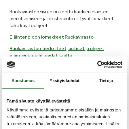
Ruokaviraston sivulle on koottu kaikkien eläinten
merkitsemiseen ja rekisteröintiin liittyvät lomakkeet
sekä käyttöohjeet.
Eläintenpidon lomakkeet Ruokavirasto
Ruokaviraston tiedotteet, uutiset ja ohjeet
eläintenpidolle löydät täältä.
Eläinrekisterit
Suostumus
Yksityiskohdat
Tietoja
Nautojen, lampaiden ja vuohien sekä sikojen pitäjän
on lisäksi ilmoitettava eläimet ko. eläinlajin omiin
Tämä sivusto käyttää evästeitä
rekistereihin ja eläimet on merkittävä ohjeitten
mukaisesti.
Käytämme evästeitä tarjoamamme sisällön ja mainosten
räätälöimiseen, sosiaalisen median ominaisuuksien
Lisätietoa nautojen rekisteröinnistä ja
tukemiseen ja kävijämäärämme analysoimiseen. Lisäksi
merkinnästä löydät täältä