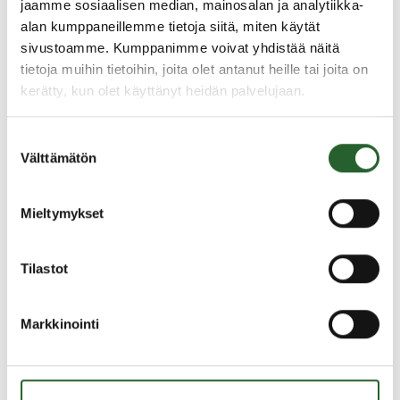
jaamme sosiaalisen median, mainosalan ja analytiikka-
alan kumppaneillemme tietoja siitä, miten käytät
Lisätietoa lampaiden ja vuohien rekisteröinnistä ja
sivustoamme. Kumppanimme voivat yhdistää näitä
merkinnästä löydät täältä
tietoja muihin tietoihin, joita olet antanut heille tai joita on
Lisätietoa sikojen merkinnästä ja rekisteröinnistä
kerätty, kun olet käyttänyt heidän palvelujaan.
löydät täältä
Suostumuksen
Eläinlääkintähuollon palvelut
Välttämätön
valinta
Mieltymykset
Oulunkaaren ympäristöpalvelut tuottaa kunnallisen
eläinlääkintähuollon sekä ympäristöterveydenhuollon
viranomaispalvelut Puolangan kunnalle 1.1.2024
Tilastot
alkaen.
Eläinlääkäreiden puhelinaika on arkisin klo 8.00-9.00
numerossa 040 353 9405 (Puolangan eläinlääkinnän
Markkinointi
puhelinnumero). Akuuteissa, eläimen henkeä
uhkaavissa tilanteissa jätä Puolangan eläinlääkinnän
puhelinvastaajaan viesti ja ilmoita siinä myös oma