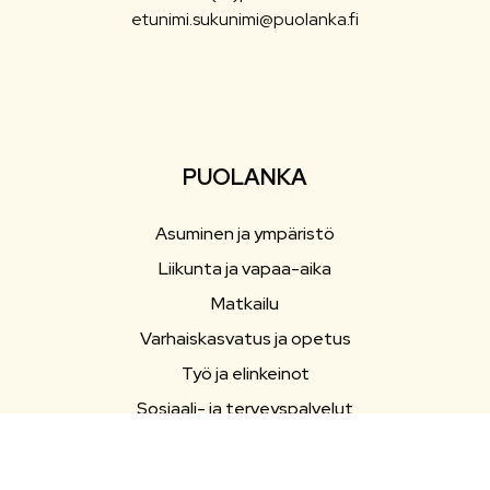
etunimi.sukunimi@puolanka.fi
PUOLANKA
Asuminen ja ympäristö
Liikunta ja vapaa-aika
Matkailu
Varhaiskasvatus ja opetus
Työ ja elinkeinot
Sosiaali- ja terveyspalvelut
Hallinto
Evästeasetukset