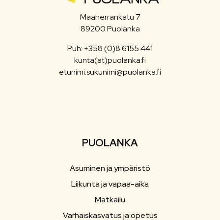
Maaherrankatu 7
89200 Puolanka
Puh: +358 (0)8 6155 441
kunta(at)puolanka.fi
etunimi.sukunimi@puolanka.fi
PUOLANKA
Asuminen ja ympäristö
Liikunta ja vapaa-aika
Matkailu
Varhaiskasvatus ja opetus