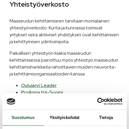
Yhteistyöverkosto
Maaseudun kehittämiseen tarvitaan monialainen
yhteistyöverkosto. Kunta ja kunnassa toimivat
yritykset sekä aktiiviset yhdistykset ovat kehittämisen
ja kehittymisen ydintoimijoita.
Paikallisen yhteistyön lisäksi maaseudun
kehittämisessä painottuu myös yhteistyö maaseudun
kehittämishankkeita rahoittavien muiden neuvonta-
ja kehittämisorganisaatioiden kanssa.
Oulujärvi Leader
ProAgria Itä-Suomi
Maaseudun kehittämishankkeet
Suostumus
Yksityiskohdat
Tietoja
Kunnan Maaseutupalvelut ja Elinkeinopalvelut ovat