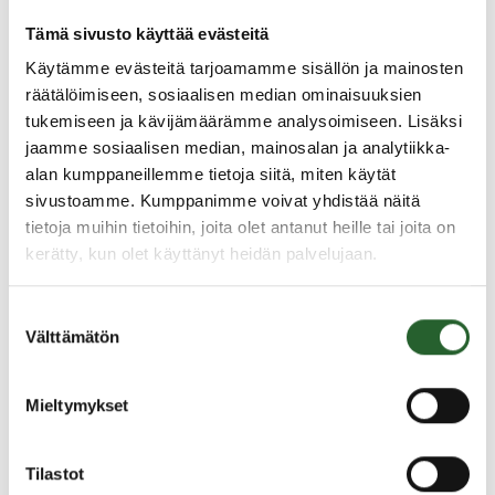
mukana maaseudun kehittämishankkeissa.
Tämä sivusto käyttää evästeitä
Puolangan kunta osallistuu maaseudun
kehittämiseen monin eri tavoin:
Käytämme evästeitä tarjoamamme sisällön ja mainosten
räätälöimiseen, sosiaalisen median ominaisuuksien
ohjausryhmätyöskentelyn kautta
tukemiseen ja kävijämäärämme analysoimiseen. Lisäksi
kuntarahoitusosuuden kautta
jaamme sosiaalisen median, mainosalan ja analytiikka-
ohjausryhmätyöskentelyn kautta
alan kumppaneillemme tietoja siitä, miten käytät
kehittämishankkeen toteuttajana ja
sivustoamme. Kumppanimme voivat yhdistää näitä
hallinnoijana
tietoja muihin tietoihin, joita olet antanut heille tai joita on
kerätty, kun olet käyttänyt heidän palvelujaan.
Avustukset kyläyhdistyksille
Suostumuksen
Välttämätön
valinta
Puolangan kunta myöntää anomuksesta avustuksia
kyläyhdistyksille
Mieltymykset
Puolangan kunnan yhdistysavustusten ohjeistus
Puolangan kunnan tapahtuma-avustushakemus
Tilastot