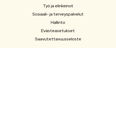
Työ ja elinkeinot
Sosiaali- ja terveyspalvelut
Hallinto
Evästeasetukset
Saavutettavuusseloste
OIKOPOLUT
Yhteystiedot
Esityslistat ja pöytäkirjat
Ajankohtaista
Tapahtumat