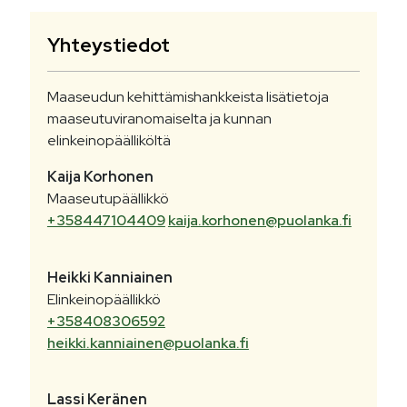
Yhteystiedot
Maaseudun kehittämishankkeista lisätietoja
maaseutuviranomaiselta ja kunnan
elinkeinopäälliköltä
Kaija
Korhonen
Maaseutupäällikkö
+358447104409
kaija.korhonen@puolanka.fi
Heikki
Kanniainen
Elinkeinopäällikkö
+358408306592
heikki.kanniainen@puolanka.fi
Lassi
Keränen