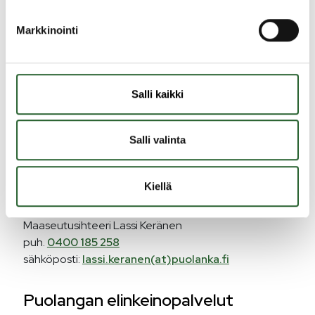
Tuet maatiloille
Markkinointi
Puolangan kunta tukee maaseutuelinkeinoja
vuosittaisen talousarvion maaseudun
kehittämisrahan
puitteissa.
Salli kaikki
Puolangan maaseutupalvelut
Salli valinta
Korhonen Kaija, maaseutupäällikkö
puh.
044 7104 409
Kiellä
sähköposti
kaija.a.korhonen(at)puolanka.fi
Maaseutusihteeri Lassi Keränen
puh.
0400 185 258
sähköposti:
lassi.keranen(at)puolanka.fi
Puolangan elinkeinopalvelut