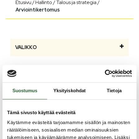
Etusivu
/
Hallinto
/
Talous ja strategia
/
Arviointikertomus
VALIKKO
Arviointikertomus
Suostumus
Yksityiskohdat
Tietoja
Tarkastuslautakunta laatii kunnan toiminnasta
arviointikertomuksen.
Tämä sivusto käyttää evästeitä
Arviointikertomus 2025 (PDF)
Käytämme evästeitä tarjoamamme sisällön ja mainosten
Arviointikertomus 2024(PDF)
räätälöimiseen, sosiaalisen median ominaisuuksien
tukemiseen ja kävijämäärämme analysoimiseen. Lisäksi