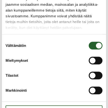
Arviointikertomus 2023 (PDF)
jaamme sosiaalisen median, mainosalan ja analytiikka-
Arviointikertomus 2022 (PDF)
alan kumppaneillemme tietoja siitä, miten käytät
sivustoamme. Kumppanimme voivat yhdistää näitä
Arviointikertomus 2021 (PDF)
tietoja muihin tietoihin, joita olet antanut heille tai joita on
kerätty, kun olet käyttänyt heidän palvelujaan.
Arviointikertomus 2020 (PDF)
Arviointikertomus 2019 (PDF)
Suostumuksen
Välttämätön
valinta
Arviointikertomus 2018 (PDF)
Mieltymykset
Yhteystiedot
Tilastot
Lisätietoja kunnan arviointikertomuksista
hallintojohtajalta.
Markkinointi
Piia
Heikkinen
Hallintojohtaja
+358405750586
piia.heikkinen@puolanka.fi