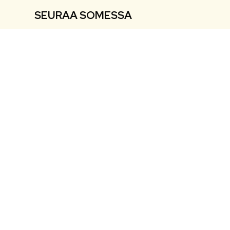
SEURAA SOMESSA
Facebook
Facebook
Instagram
Instagram
Youtube
Youtube
Twitter
Twitter