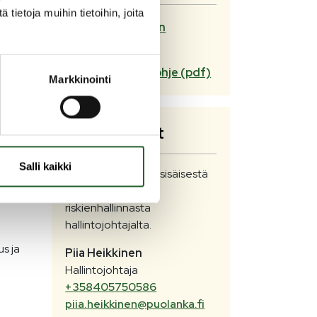
ietoja muihin tietoihin, joita
kunnan sisäisen
valvonnan ja
riskienhallinnan ohje (pdf)
Markkinointi
nnan
i
Yhteystiedot
Salli kaikki
luun,
Lisätietoja kunnan sisäisestä
ntaan.
valvonnasta ja
riskienhallinnasta
hallintojohtajalta.
s ja
Piia
Heikkinen
Hallintojohtaja
+358405750586
piia.heikkinen@puolanka.fi