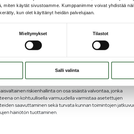
, miten käytät sivustoamme. Kumppanimme voivat yhdistää näitä t
llinta
n kerätty, kun olet käyttänyt heidän palvelujaan.
en valvonta ja riskienhallinta varmistavat hyvän hallinto- ja
Mieltymykset
Tilastot
istavan mukaista toimintaa. Sisäinen valvonta kattaa kaikki ku
not ja toimintojen oikeellisuuden valvonnan. Sisäinen valvonta e
u pelkästään perinteiseen rahatalouteen ja siihen liittyvään
nolliseen valvontaan.
Salli valinta
nen valvonta jakautuu kolmeen osa-alueeseen: sisäiseen tarkkai
seen tarkastukseen ja luottamushenkilöiden suorittamaan seura
isvaltainen riskienhallinta on osa sisäistä valvontaa, jonka
teena on kohtuullisella varmuudella varmistaa asetettujen
tteiden saavuttaminen sekä turvata kunnan toimintojen jatkuvuu
ujen häiriötön tuottaminen.