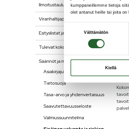
Ilmoitustaulu ja kuulutukset
kumppaneillemme tietoja siitä
ha
olet antanut heille tai joita o
Viranhaltijapäätökset
Suostumuksen
Sisäin
Välttämätön
valinta
Esityslistat ja pöytäkirjat
johtam
toimin
Tulevat kokoukset
rajoit
hallin
Säännöt ja muut asiakirjat
Kiellä
Sisäi
Asiakirjajulkisuus
sisäi
Tietosuoja
Kokona
tavoit
Tasa-arvo ja yhdenvertaisuus
tavoi
Saavutettavuusseloste
palvel
Valmiussuunnitelma