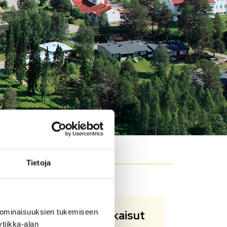
Tietoja
 ominaisuuksien tukemiseen
Oppaat ja julkaisut
tiikka-alan