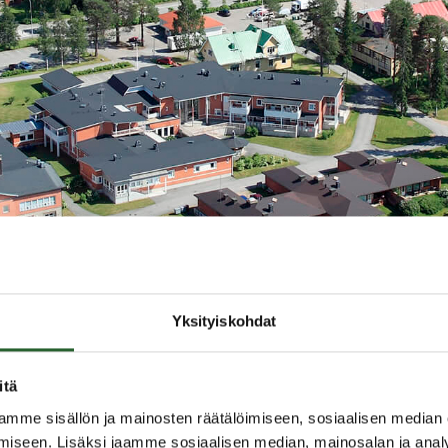
t
/
Sisäinen valvonta ja riskien hallinta
Yksityiskohdat
itä
mme sisällön ja mainosten räätälöimiseen, sosiaalisen median
säinen valvonta ja riskien
iseen. Lisäksi jaamme sosiaalisen median, mainosalan ja analy