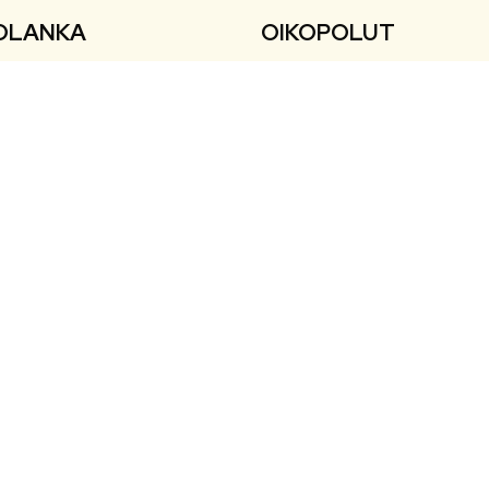
OLANKA
OIKOPOLUT
inen ja ympäristö
Yhteystiedot
nta ja vapaa-aika
Esityslistat ja pöytäkirjat
ailu
Ajankohtaista
aiskasvatus ja opetus
Tapahtumat
a elinkeinot
ali- ja terveyspalvelut
nto
teasetukset
utettavuusseloste