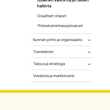
Sisäinen valvonta ja riskien
hallinta
Graafiset ohjeet
Yhteistoimintasopimukset
Kunnan johto ja organisaatio
Toimielimet
Talous ja strategia
Viestintä ja markkinointi