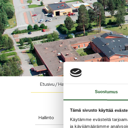
Etusivu
/
Hallinto
/
Säännöt ja muut asiakirja
Suostumus
Tämä sivusto käyttää eväste
Hallinto
Käytämme evästeitä tarjoama
Si
ja kävijämäärämme analysoim