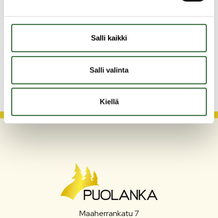
Lisätietoja kunnan henkilöstöraporteista
hallintojohtajalta
Salli kaikki
Piia
Heikkinen
Hallintojohtaja
+358405750586
piia.heikkinen@puolanka.fi
Salli valinta
Kiellä
Maaherrankatu 7