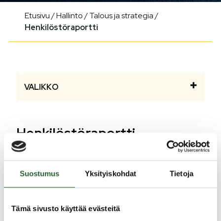
Etusivu
/
Hallinto
/
Talous ja strategia
/
Henkilöstöraportti
VALIKKO
Henkilöstöraportti
Henkilöstöraportissa kuvataan henkilöstön määrä ja
rakenne sekä työpanos ja osaaminen. Lisäksi
Suostumus
Yksityiskohdat
Tietoja
raportissa seurataan henkilöstön työhyvinvointia ja
kehittämistarpeita. Raportointi tunnuslukuineen on
keskeinen osa hyvää henkilöstöjohtamista, jolla
Tämä sivusto käyttää evästeitä