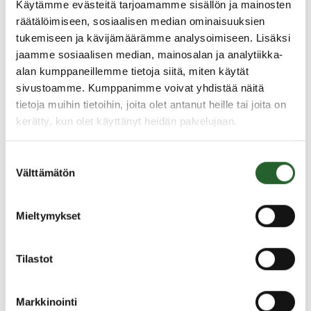
tunnistetaan kunnan henkilöstövoimavarat ja voidaan
Käytämme evästeitä tarjoamamme sisällön ja mainosten
ennakoida tulevat tarpeet.
räätälöimiseen, sosiaalisen median ominaisuuksien
tukemiseen ja kävijämäärämme analysoimiseen. Lisäksi
Henkilöstöraportti 2025
jaamme sosiaalisen median, mainosalan ja analytiikka-
alan kumppaneillemme tietoja siitä, miten käytät
Henkilöstöraportti 2024
sivustoamme. Kumppanimme voivat yhdistää näitä
Henkilöstöraportti 2023 (PDF)
tietoja muihin tietoihin, joita olet antanut heille tai joita on
kerätty, kun olet käyttänyt heidän palvelujaan.
Henkilöstöraportti 2022 (PDF)
Henkilöstöraportti 2021 (PDF)
Suostumuksen
Välttämätön
valinta
Mieltymykset
Tilastot
Yhteystiedot
Markkinointi