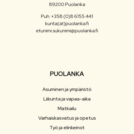
89200 Puolanka
Puh: +358 (0)8 6155 441
kunta(at)puolanka.fi
etunimi.sukunimi@puolanka.fi
PUOLANKA
Asuminen ja ympäristö
Liikunta ja vapaa-aika
Matkailu
Varhaiskasvatus ja opetus
Työ ja elinkeinot