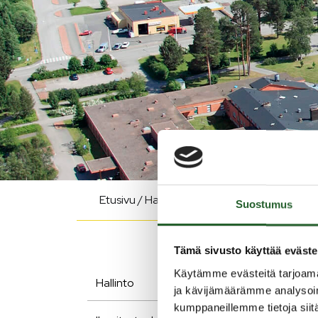
Etusivu
/
Hallinto
/
Säännöt ja muut asiakirja
Suostumus
Tämä sivusto käyttää eväste
Käytämme evästeitä tarjoama
Hallinto
ja kävijämäärämme analysoim
Va
kumppaneillemme tietoja siitä