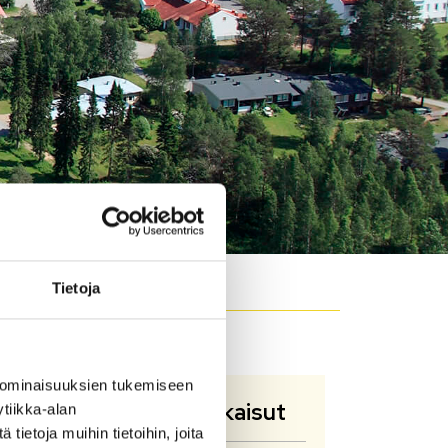
Tietoja
 ominaisuuksien tukemiseen
Oppaat ja julkaisut
tiikka-alan
ietoja muihin tietoihin, joita