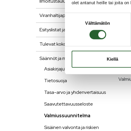
Ilmoitustaulu ja kuulutukset
olet antanut heille tai joita o
Valmi
Viranhaltijapäätökset
Suostumuksen
toimia
Välttämätön
valinta
edell
Esityslistat ja pöytäkirjat
eri vi
elintä
Tulevat kokoukset
Puola
Säännöt ja muut asiakirjat
Kiellä
normaa
suunni
Asiakirjajulkisuus
Valmi
Tietosuoja
Tasa-arvo ja yhdenvertaisuus
Saavutettavuusseloste
Valmiussuunnitelma
Sisäinen valvonta ja riskien