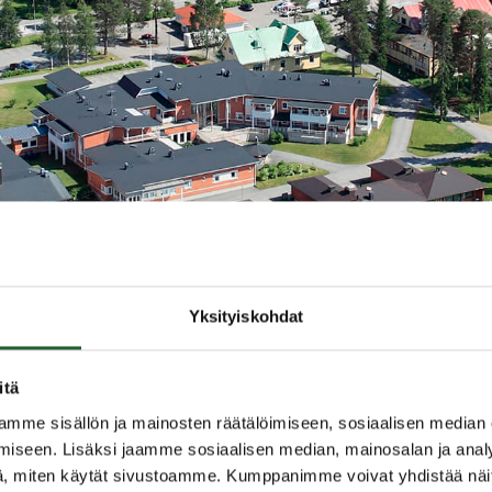
t
/
Valmiussuunnitelma
Yksityiskohdat
itä
mme sisällön ja mainosten räätälöimiseen, sosiaalisen median
iseen. Lisäksi jaamme sosiaalisen median, mainosalan ja analy
lmiussuunnitelma
, miten käytät sivustoamme. Kumppanimme voivat yhdistää näitä t