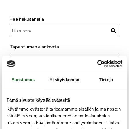
Hae hakusanalla
Hae hakusanalla
Tapahtuman ajankohta
Tapahtuman ajankohta
Tapahtuman ajankohta
Suostumus
Yksityiskohdat
Tietoja
Tapahtuman tyyppi
Tämä sivusto käyttää evästeitä
Kategoria
Käytämme evästeitä tarjoamamme sisällön ja mainosten
räätälöimiseen, sosiaalisen median ominaisuuksien
tukemiseen ja kävijämäärämme analysoimiseen. Lisäksi