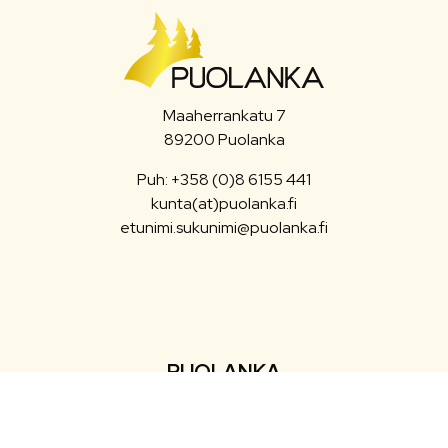
Maaherrankatu 7
89200 Puolanka
Puh: +358 (0)8 6155 441
kunta(at)puolanka.fi
etunimi.sukunimi@puolanka.fi
PUOLANKA
Asuminen ja ympäristö