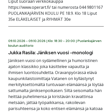
Liput suoraan verkkokauppa
https://www.operart.fi/ tai numerosta 044 9801167
PUOLANKAJÄRVEN KOULU PE 18.9. Klo 18 Liput
35e ELÄKELÄISET ja RYHMÄT 30e
09.10.2026 - 09.10.2026 |
Klo: 18:30 - 20:00
|
Puolankajärven
koulun auditorio
Jukka Rasila: Jäniksen vuosi -monologi
Jäniksen vuosi on sydämellinen ja humoristinen
ajaton klassikko joka käsittelee vapautta ja
ihmisen luontosuhdetta. Oravanpyörässä elävä
kaupunkilaistoimittaja Vatanen on kyllästynyt
merkityksettömältä tuntuvaan elämäänsä ja löytää
sattumalta jäniksenpoikasen. Siltä seisomalta hän
heittää puhelimensa ja kiristävän kravattinsa
metsään, jättää työpaikkansa, rakoilevan
parisuhteensa ja koko entisen elämänsä ja katoaa