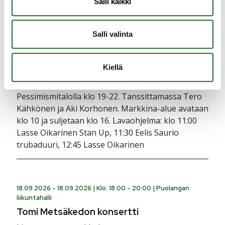
Salli kaikki
torialue
Puolangan perinnemarkkinat
Salli valinta
Puolangan perinnemarkkinat. Perinnemarkkinat
kokoavat yhteen paikallisen ruoan, käsityöt ja
kulttuurin. Luvassa toritunnelmaa, järjestöjen ja
Kiellä
torimyyjien tarjontaa sekä ohjelmaa lapsille ja
aikuisille. Ilta huipentuu markkinatansseihin
Pessimismitalolla klo 19-22. Tanssittamassa Tero
Kähkönen ja Aki Korhonen. Markkina-alue avataan
klo 10 ja suljetaan klo 16. Lavaohjelma: klo 11:00
Lasse Oikarinen Stan Up, 11:30 Eelis Saurio
trubaduuri, 12:45 Lasse Oikarinen
18.09.2026 - 18.09.2026 |
Klo: 18:00 - 20:00
|
Puolangan
liikuntahalli
Tomi Metsäkedon konsertti