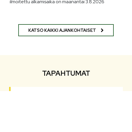
ilmoitettu alkamisaika on maanantai 3.8.2026
KATSO KAIKKI AJANKOHTAISET
TAPAHTUMAT
31.5.2026
Klo 12:00
-18:00
|
Kukkulan talo
Kukkulan talon kesänäyttely