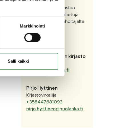
Kirjaston numero vastaa
aukioloaikoina. Lisätietoja
 jotka
kirjastosta kirjastonhoitajalta.
Markkinointi
Puolangan kunnan kirjasto
Salli kaikki
+358407224957
kirjasto@puolanka.fi
Pirjo
Hyttinen
Kirjastovirkailija
+358447681093
pirjo.hyttinen@puolanka.fi