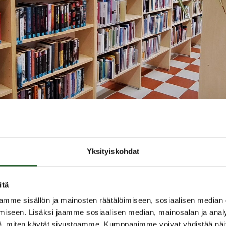
kirjasto
/
Uutuusluettelo
Yksityiskohdat
itä
mme sisällön ja mainosten räätälöimiseen, sosiaalisen median
tuusluettelo
iseen. Lisäksi jaamme sosiaalisen median, mainosalan ja analy
, miten käytät sivustoamme. Kumppanimme voivat yhdistää näitä t