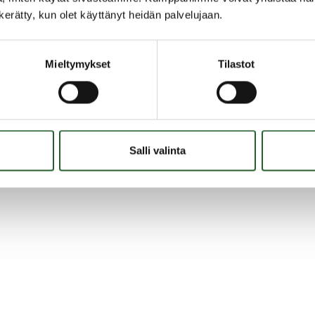
n kerätty, kun olet käyttänyt heidän palvelujaan.
gan kirjastoon hankitut uutuudet on listattu uutuusluetteloihin,
etään tälle sivulle. Listat ovat PDF-tiedostoja.
Mieltymykset
Tilastot
kirjaston-uutuusluettelo-huhtikuu-2026
kirjaston-uutuusluettelo-toukokuu-2026
kirjaston-uutuusluettelo-kesäkuu-2026
Salli valinta