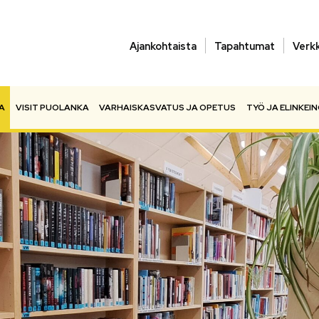
Ajankohtaista
Tapahtumat
Verk
A
VISIT PUOLANKA
VARHAISKASVATUS JA OPETUS
TYÖ JA ELINKEI