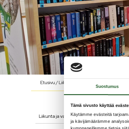
Etusivu
/
Liikunta ja vapaa-aika
/
Puolangan 
Suostumus
Tämä sivusto käyttää eväste
Käytämme evästeitä tarjoama
Liikunta ja vapaa-aika
Uu
ja kävijämäärämme analysoim
kumppaneillemme tietoja siitä