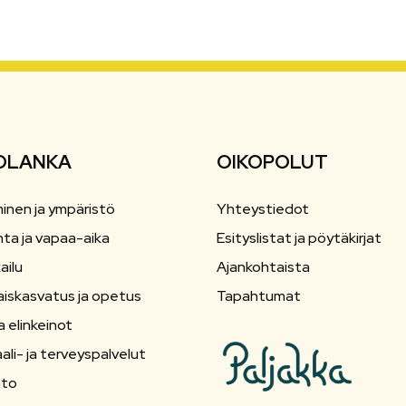
OLANKA
OIKOPOLUT
inen ja ympäristö
Yhteystiedot
nta ja vapaa-aika
Esityslistat ja pöytäkirjat
ailu
Ajankohtaista
aiskasvatus ja opetus
Tapahtumat
a elinkeinot
ali- ja terveyspalvelut
nto