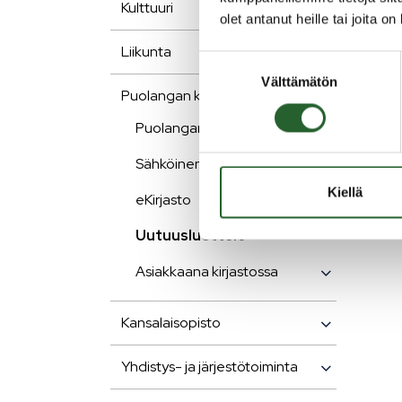
Kulttuuri
olet antanut heille tai joita o
Puolan
Liikunta
Suostumuksen
päivit
Välttämätön
valinta
Puolangan kirjasto
Puolangan kirjaston aukioloajat
Sähköinen palvelu
Kiellä
eKirjasto
Uutuusluettelo
Asiakkaana kirjastossa
Kansalaisopisto
Yhdistys- ja järjestötoiminta