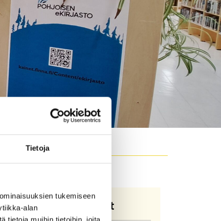
Tietoja
 ominaisuuksien tukemiseen
Yhteystiedot
tiikka-alan
ietoja muihin tietoihin, joita