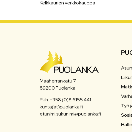
Kelkkaurien verkkokauppa
PU
Asum
Liiku
Maaherrankatu 7
Matk
89200 Puolanka
Varh
Puh: +358 (0)8 6155 441
Työ j
kunta(at)puolanka.fi
etunimi.sukunimi@puolanka.fi
Sosia
Halli