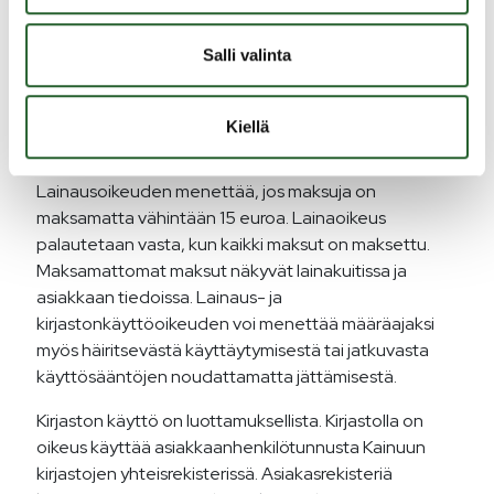
maksamalla kirjaston määräämä korvaushinta tai
hankkimalla uusi kappale tilalle. Poikkeuksena ovat
Salli valinta
tallenteet, joita ei voi kappalekohtaisen
tekijänoikeusmaksun vuoksi korvata vastaavalla
tallenteella. Kirjasto ei korvaa asiakkaan laitteiden
Kiellä
rikkoutumista käytettäessä kirjaston aineistoa.
Lainausoikeuden menettää, jos maksuja on
maksamatta vähintään 15 euroa. Lainaoikeus
palautetaan vasta, kun kaikki maksut on maksettu.
Maksamattomat maksut näkyvät lainakuitissa ja
asiakkaan tiedoissa. Lainaus- ja
kirjastonkäyttöoikeuden voi menettää määräajaksi
myös häiritsevästä käyttäytymisestä tai jatkuvasta
käyttösääntöjen noudattamatta jättämisestä.
Kirjaston käyttö on luottamuksellista. Kirjastolla on
oikeus käyttää asiakkaanhenkilötunnusta Kainuun
kirjastojen yhteisrekisterissä. Asiakasrekisteriä