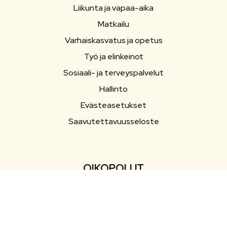
Liikunta ja vapaa-aika
Matkailu
Varhaiskasvatus ja opetus
Työ ja elinkeinot
Sosiaali- ja terveyspalvelut
Hallinto
Evästeasetukset
Saavutettavuusseloste
OIKOPOLUT
Yhteystiedot
Esityslistat ja pöytäkirjat
Ajankohtaista