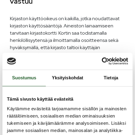
vastuu
Kirjaston käyttöoikeus on kaikilla, jotka noudattavat
kirjaston käyttösääntöjä. Aineiston lainaamiseen
tarvitaan kirjastokortti. Kortin saa todistamalla
henkilöllisyytensä ja ilmoittamalla osoitteensa sekä
hyväksymällä, että kirjasto taltioi käyttäjän
henkilötunnuksen. Kirjastokortin saadessaan asiakas
sitoutuu noudattamaan kirjaston käyttösääntöjä.
Kirjastokortti oikeuttaa lainaamaan aineistoa
Suostumus
Yksityiskohdat
Tietoja
Puolangan kirjaston lisäksi Hyrynsalmen, Kajaanin,
Kuhmon, Paltamon, Ristijärven, Sotkamon ja
Suomussalmen kirjastoista. Kadonneen kortin tilalle
Tämä sivusto käyttää evästeitä
voi lunastaa uuden kortin todistettuaan
Käytämme evästeitä tarjoamamme sisällön ja mainosten
henkilöllisyytensä. Kortin katoamisesta on
räätälöimiseen, sosiaalisen median ominaisuuksien
ilmoitettava kirjastoon heti. Osoitteen- ja
tukemiseen ja kävijämäärämme analysoimiseen. Lisäksi
nimenmuutokset on ilmoitettava kirjastoon.
jaamme sosiaalisen median, mainosalan ja analytiikka-