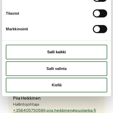
Talousarvio 2021 (PDF)
Tilastot
Hallinto- ja elinvoimapalveluiden
käyttösuunnitelma 2021 (PDF)
Markkinointi
Talousarvio 2020 (PDF)
Talousarvio 2019 (PDF)
Talousarvio 2018 (PDF)
Salli kaikki
Yhteystiedot
Salli valinta
Lisätietoja kunnan talousarvioista
Kiellä
hallintojohtajalta
Piia
Heikkinen
Hallintojohtaja
+358405750586
piia.heikkinen@puolanka.fi