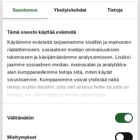
velvoitteet. Talousarviota hyväksyessään valtuusto
hyväksyy myös taloussuunnitelman kolmeksi tai
Suostumus
Yksityiskohdat
Tietoja
useammaksi vuodeksi.
Talousarviota noudatetaan kaikessa kunnan
Tämä sivusto käyttää evästeitä
toiminnassa ja taloudenhoidossa. Se toteuttaa
Käytämme evästeitä tarjoamamme sisällön ja mainosten
kuntastrategiaa ja turvaa edellytykset kunnan
räätälöimiseen, sosiaalisen median ominaisuuksien
tehtävien hoitamiseen.
tukemiseen ja kävijämäärämme analysoimiseen. Lisäksi
Talousarvio 2026 (PDF)
jaamme sosiaalisen median, mainosalan ja analytiikka-
alan kumppaneillemme tietoja siitä, miten käytät
Talousarvio 2025 (PDF)
sivustoamme. Kumppanimme voivat yhdistää näitä
tietoja muihin tietoihin, joita olet antanut heille tai joita on
Talousarvio 2024 (PDF)
kerätty, kun olet käyttänyt heidän palvelujaan.
Talousarvio 2023 (PDF)
Suostumuksen
Talousarvio 2022 (PDF)
Välttämätön
valinta
Hallinto- ja elinvoimapalveluiden
käyttösuunnitelma 2022 (PDF)
Mieltymykset