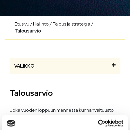
Etusivu
/
Hallinto
/
Talous ja strategia
/
Talousarvio
VALIKKO
Talousarvio
Joka vuoden loppuun mennessä kunnanvaltuusto
hyväksyy kunnalle seuraavaksi vuodeksi talousarvion,
jossa huomioidaan kunnan talouden vastuut ja