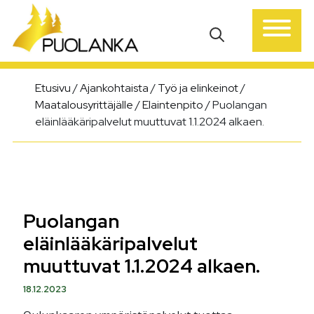
Päävalikko
Etusivu
/
Ajankohtaista
/
Työ ja elinkeinot
/
Maatalousyrittäjälle
/
Elaintenpito
/
Puolangan
eläinlääkäripalvelut muuttuvat 1.1.2024 alkaen.
Puolangan
eläinlääkäripalvelut
muuttuvat 1.1.2024 alkaen.
18.12.2023