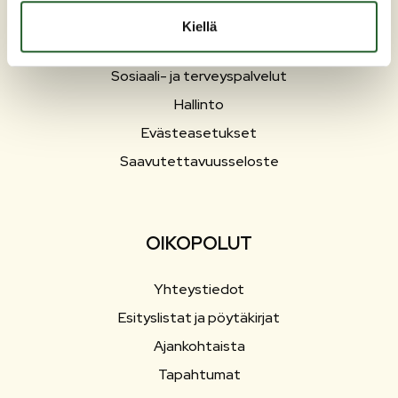
Varhaiskasvatus ja opetus
Kiellä
Työ ja elinkeinot
Sosiaali- ja terveyspalvelut
Hallinto
Evästeasetukset
Saavutettavuusseloste
OIKOPOLUT
Yhteystiedot
Esityslistat ja pöytäkirjat
Ajankohtaista
Tapahtumat