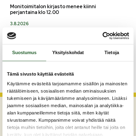
Monitoimitalon kirjasto menee kiinni
perjantaina klo 12.00
3.8.2026
Henkilömuutoksia maaseutuhallinnossa
29.7.2026
Asfaltointityöt taajamassa myöhästyvät
Suostumus
Yksityiskohdat
Tietoja
KATSO KAIKKI
Tämä sivusto käyttää evästeitä
Käytämme evästeitä tarjoamamme sisällön ja mainosten
räätälöimiseen, sosiaalisen median ominaisuuksien
tukemiseen ja kävijämäärämme analysoimiseen. Lisäksi
jaamme sosiaalisen median, mainosalan ja analytiikka-
alan kumppaneillemme tietoja siitä, miten käytät
sivustoamme. Kumppanimme voivat yhdistää näitä
tietoja muihin tietoihin, joita olet antanut heille tai joita on
kerätty, kun olet käyttänyt heidän palvelujaan.