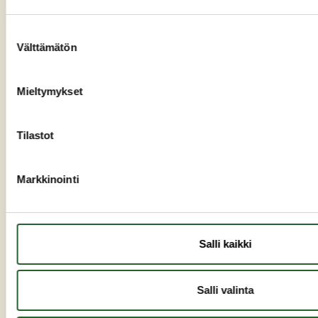
Varhaiskasvatus ja opetus
Työ ja elinkeinot
Suostumuksen
Välttämätön
valinta
Sosiaali- ja terveyspalvelut
Hallinto
Mieltymykset
Evästeasetukset
Saavutettavuusseloste
Tilastot
Markkinointi
OIKOPOLUT
Yhteystiedot
Salli kaikki
Esityslistat ja pöytäkirjat
Ajankohtaista
Salli valinta
Tapahtumat