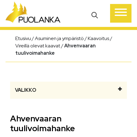
Päävalikko
Etusivu
/
Asuminen ja ympäristö
/
Kaavoitus
/
Vireillä olevat kaavat
/
Ahvenvaaran
tuulivoimahanke
VALIKKO
Ahvenvaaran
tuulivoimahanke