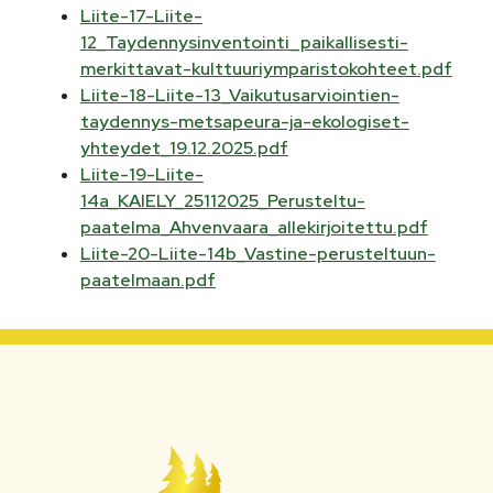
Liite-17-Liite-
12_Taydennysinventointi_paikallisesti-
merkittavat-kulttuuriymparistokohteet.pdf
Liite-18-Liite-13_Vaikutusarviointien-
taydennys-metsapeura-ja-ekologiset-
yhteydet_19.12.2025.pdf
Liite-19-Liite-
14a_KAIELY_25112025_Perusteltu-
paatelma_Ahvenvaara_allekirjoitettu.pdf
Liite-20-Liite-14b_Vastine-perusteltuun-
paatelmaan.pdf