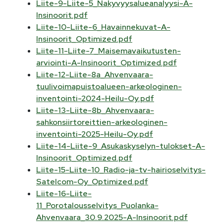
Liite-9-Liite-5_Nakyvyysalueanalyysi-A-
Insinoorit.pdf
Liite-10-Liite-6_Havainnekuvat-A-
Insinoorit_Optimized.pdf
Liite-11-Liite-7_Maisemavaikutusten-
arviointi-A-Insinoorit_Optimized.pdf
Liite-12-Liite-8a_Ahvenvaara-
tuulivoimapuistoalueen-arkeologinen-
inventointi-2024-Heilu-Oy.pdf
Liite-13-Liite-8b_Ahvenvaara-
sahkonsiirtoreittien-arkeologinen-
inventointi-2025-Heilu-Oy.pdf
Liite-14-Liite-9_Asukaskyselyn-tulokset-A-
Insinoorit_Optimized.pdf
Liite-15-Liite-10_Radio-ja-tv-hairioselvitys-
Satelcom-Oy_Optimized.pdf
Liite-16-Liite-
11_Porotalousselvitys_Puolanka-
Ahvenvaara_30.9.2025-A-Insinoorit.pdf