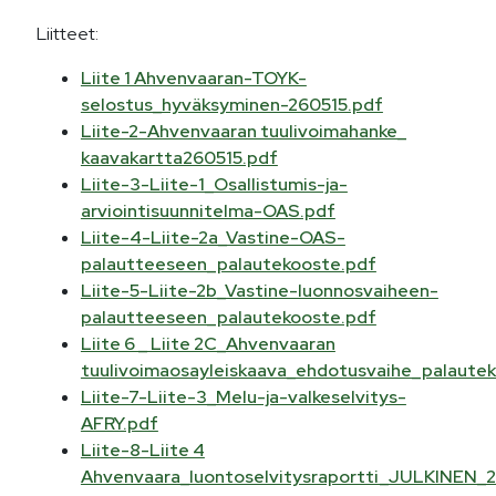
Liitteet:
Liite 1 Ahvenvaaran-TOYK-
selostus_hyväksyminen-260515.pdf
Liite-2-Ahvenvaaran tuulivoimahanke_
kaavakartta260515.pdf
Liite-3-Liite-1_Osallistumis-ja-
arviointisuunnitelma-OAS.pdf
Liite-4-Liite-2a_Vastine-OAS-
palautteeseen_palautekooste.pdf
Liite-5-Liite-2b_Vastine-luonnosvaiheen-
palautteeseen_palautekooste.pdf
Liite 6 _ Liite 2C_Ahvenvaaran
tuulivoimaosayleiskaava_ehdotusvaihe_palaute
Liite-7-Liite-3_Melu-ja-valkeselvitys-
AFRY.pdf
Liite-8-Liite 4
Ahvenvaara_luontoselvitysraportti_JULKINEN_