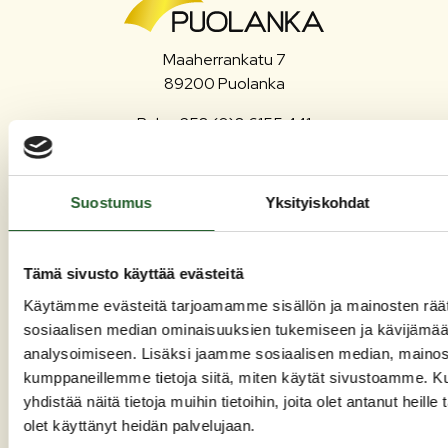
Maaherrankatu 7
89200 Puolanka
Puh: +358 (0)8 6155 441
kunta(at)puolanka.fi
etunimi.sukunimi@puolanka.fi
Suostumus
Yksityiskohdat
Tämä sivusto käyttää evästeitä
Käytämme evästeitä tarjoamamme sisällön ja mainosten räät
PUOLANKA
sosiaalisen median ominaisuuksien tukemiseen ja kävijäm
analysoimiseen. Lisäksi jaamme sosiaalisen median, mainosa
Asuminen ja ympäristö
kumppaneillemme tietoja siitä, miten käytät sivustoamme.
Liikunta ja vapaa-aika
yhdistää näitä tietoja muihin tietoihin, joita olet antanut heille 
olet käyttänyt heidän palvelujaan.
Matkailu