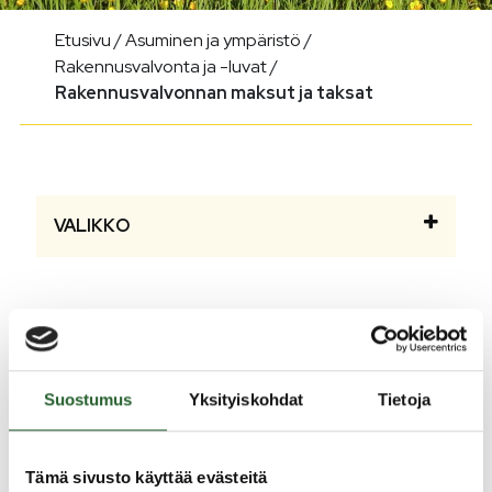
Etusivu
/
Asuminen ja ympäristö
/
Rakennusvalvonta ja -luvat
/
Rakennusvalvonnan maksut ja taksat
VALIKKO
Rakennusvalvonnan maksut
ja taksat
Suostumus
Yksityiskohdat
Tietoja
Tältä sivulta löydät tietoa Puolangan kunnan
rakennusvalvonnan tarkastus- ja valvontatehtävistä
Tämä sivusto käyttää evästeitä
sekä muista viranomaistehtävistä suoritettavista