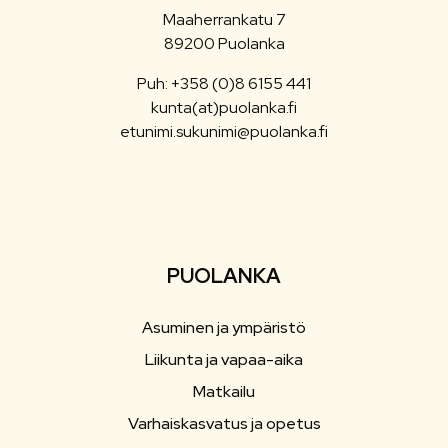
Maaherrankatu 7
89200 Puolanka
Puh: +358 (0)8 6155 441
kunta(at)puolanka.fi
etunimi.sukunimi@puolanka.fi
PUOLANKA
Asuminen ja ympäristö
Liikunta ja vapaa-aika
Matkailu
Varhaiskasvatus ja opetus