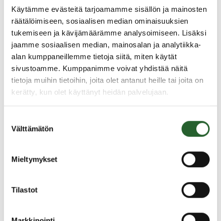
maksuista.
Käytämme evästeitä tarjoamamme sisällön ja mainosten
räätälöimiseen, sosiaalisen median ominaisuuksien
Puolangan kunnan rakennusvalvonnan maksut
tukemiseen ja kävijämäärämme analysoimiseen. Lisäksi
ja taksat (PDF) voimassa 30.5.2025 asti.
jaamme sosiaalisen median, mainosalan ja analytiikka-
Puolangan kunnan uudet rakennusvalvonnan
alan kumppaneillemme tietoja siitä, miten käytät
maksut ja taksat 1.6.2025 alkaen.
sivustoamme. Kumppanimme voivat yhdistää näitä
tietoja muihin tietoihin, joita olet antanut heille tai joita on
Rakennustarkastaja vahvistaa taksan mukaisen
kerätty, kun olet käyttänyt heidän palvelujaan.
hinnoittelun rakennuslupakäsittelyn yhteydessä.
Lisätietoja rakennusvalvonnan maksuista ja taksoista
Suostumuksen
rakennustarkastajalta.
Välttämätön
valinta
Mieltymykset
Tilastot
Yhteystiedot
Markkinointi