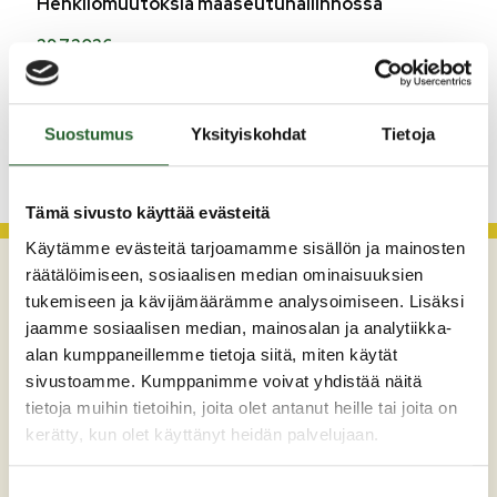
Henkilömuutoksia maaseutuhallinnossa
29.7.2026
Asfaltointityöt taajamassa myöhästyvät
Suostumus
Yksityiskohdat
Tietoja
KATSO KAIKKI
Tämä sivusto käyttää evästeitä
Käytämme evästeitä tarjoamamme sisällön ja mainosten
räätälöimiseen, sosiaalisen median ominaisuuksien
tukemiseen ja kävijämäärämme analysoimiseen. Lisäksi
jaamme sosiaalisen median, mainosalan ja analytiikka-
alan kumppaneillemme tietoja siitä, miten käytät
sivustoamme. Kumppanimme voivat yhdistää näitä
tietoja muihin tietoihin, joita olet antanut heille tai joita on
kerätty, kun olet käyttänyt heidän palvelujaan.
Maaherrankatu 7
89200 Puolanka
Suostumuksen