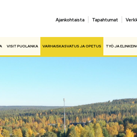
Ajankohtaista
Tapahtumat
Verk
A
VISIT PUOLANKA
VARHAISKASVATUS JA OPETUS
TYÖ JA ELINKEI