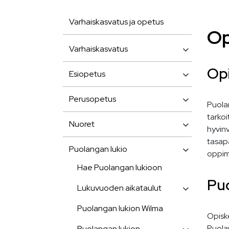
Varhaiskasvatus ja opetus
Op
Varhaiskasvatus
Op
Esiopetus
Perusopetus
Puolan
tarkoi
Nuoret
hyvinv
tasapa
Puolangan lukio
oppim
Hae Puolangan lukioon
Puo
Lukuvuoden aikataulut
Puolangan lukion Wilma
Opiske
Puola
Puolangan lukion