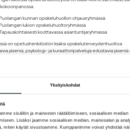
kokoonpanossa.
Puolangan kunnan opiskeluhuollon ohjausryhmässä
Puolangan lukion opiskeluhuoltoryhmässä
Tapauskohtaisesti koottavassa asiantuntijaryhmässä
ssä on opetushenkilöstön lisäksi opiskeluterveydenhuoltoa
via jäseniä, psykologi- ja kuraattoripalveluja edustavia jäseniä
jia sen mukaan kun käsiteltävä asia edellyttää.
eluhuolto on osa lukion arkea, joten opiskeluhuoltoa tekevät m
jat ja koulun muu henkilöstö.
Yksityiskohdat
langan lukion opiskeluhuoltoryhmä
uvuonna 2025–2026
itä
mme sisällön ja mainosten räätälöimiseen, sosiaalisen median
ngan lukion oman opiskeluhuoltoryhmän tehtävänä on vastata
iseen. Lisäksi jaamme sosiaalisen median, mainosalan ja analy
luhuollon suunnittelusta, kehittämisestä, toteuttamisesta ja
, miten käytät sivustoamme. Kumppanimme voivat yhdistää näitä t