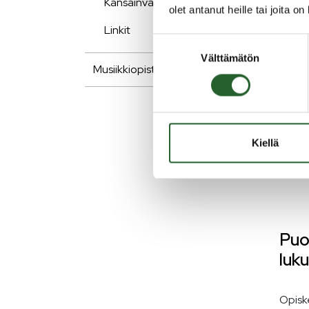
Kansainvälisyys
arvioi
olet antanut heille tai joita o
Linkit
Opiske
Suostumuksen
Opisk
Välttämätön
valinta
tervee
Musiikkiopisto
yhteis
Puola
yhteys
Kiellä
https
opetu
Puo
luk
Opisk