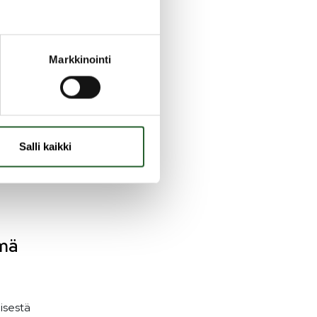
Markkinointi
n
Salli kaikki
hmä
isestä