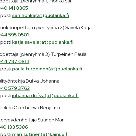
sopettaja (pienryhmä 1) Honka Sari
40 141 8365
posti
sari.honka(at)puolanka.fi
sluokanopettaja (pienryhmä 2) Savela Katja
44 595 0501
posti
katja.savela(at)puolanka.fi
isopettaja (pienryhmä 3) Turpeinen Paula
44 797 0813
posti
paula.turpeinen(at)puolanka.fi
alityöntekijä Dufva Johanna
40 579 3762
osti j
ohanna.dufva(at)puolanka.fi
lääkäri Okechukwu Benjamin
terveydenhoitaja Sutinen Mari
40 133 5386
posti
mari.sutinen(at)kainuu.fi