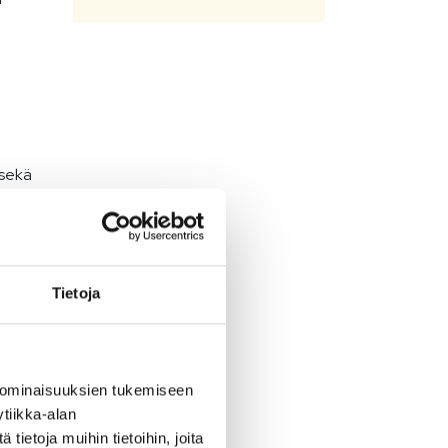
 sekä
yös
Tietoja
 ominaisuuksien tukemiseen
tiikka-alan
ietoja muihin tietoihin, joita