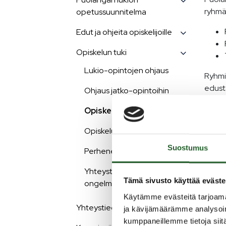
ryhmä
opetussuunnitelma
Edut ja ohjeita opiskelijoille
Opiskelun tuki
Lukio-opintojen ohjaus
Ryhmi
edusta
Ohjaus jatko-opintoihin
huolta
Opiskeluhuoltoryhmä
Opisk
Opiskeluterveydenhuolto
opetta
Suostumus
Perheneuvolan tuki
Puo
Yhteystietoja
luk
Tämä sivusto käyttää eväste
ongelmatilanteisiin
Käytämme evästeitä tarjoama
Puola
Yhteystiedot
ja kävijämäärämme analysoim
opiske
kumppaneillemme tietoja siitä