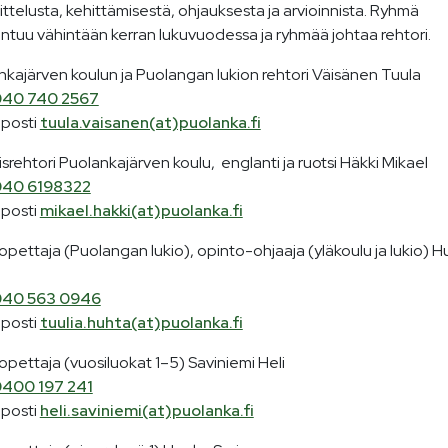
ttelusta, kehittämisestä, ohjauksesta ja arvioinnista. Ryhmä
ntuu vähintään kerran lukuvuodessa ja ryhmää johtaa rehtori.
nkajärven koulun ja Puolangan lukion rehtori Väisänen Tuula
40 740 2567
posti
tuula.vaisanen(at)puolanka.fi
srehtori Puolankajärven koulu, englanti ja ruotsi Häkki Mikael
40 6198322
posti
mikael.hakki(at)puolanka.fi
sopettaja (Puolangan lukio), opinto-ohjaaja (yläkoulu ja lukio) 
40 563 0946
posti
tuulia.huhta(at)puolanka.fi
sopettaja (vuosiluokat 1–5) Saviniemi Heli
400 197 241
posti
heli.saviniemi(at)puolanka.fi