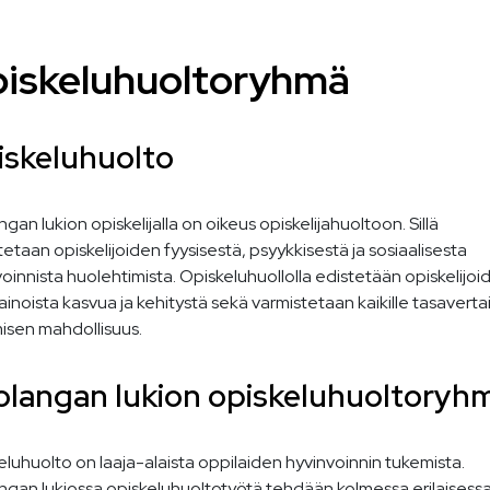
iskeluhuoltoryhmä
iskeluhuolto
gan lukion opiskelijalla on oikeus opiskelijahuoltoon. Sillä
tetaan opiskelijoiden fyysisestä, psyykkisestä ja sosiaalisesta
oinnista huolehtimista. Opiskeluhuollolla edistetään opiskelijoi
inoista kasvua ja kehitystä sekä varmistetaan kaikille tasavert
isen mahdollisuus.
langan lukion opiskeluhuoltoryh
luhuolto on laaja-alaista oppilaiden hyvinvoinnin tukemista.
ngan lukiossa opiskeluhuoltotyötä tehdään kolmessa erilaisess