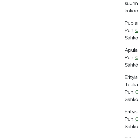
suunni
kokoo
Puola
Puh.
0
Sähkö
Apulai
Puh.
0
Sähkö
Erityi
Tuulia
Puh.
0
Sähkö
Erityi
Puh.
0
Sähkö