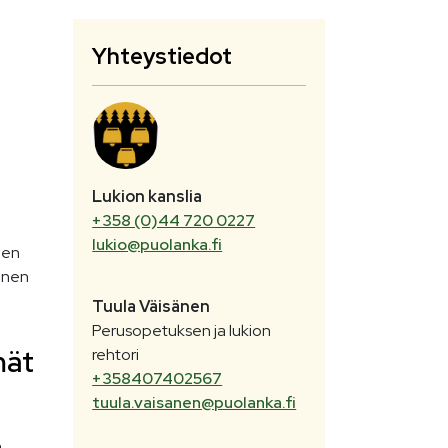
Yhteystiedot
Lukion kanslia
+358 (0)44 720 0227
lukio@puolanka.fi
den
ainen
Tuula
Väisänen
Perusopetuksen ja lukion
mät
rehtori
+358407402567
tuula.vaisanen@puolanka.fi
a