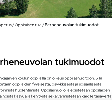
opetus
/
Oppimisen tuki
/
Perheneuvolan tukimuodot
rheneuvolan tukimuodot
kajärven koulun oppilailla on oikeus oppilashuoltoon. Sillä
tetaan oppilaiden fyysisestä, psyykkisestä ja sosiaalisesta
oinnista huolehtimista. Oppilashuollolla edistetään oppilaiden
inoista kasvua ja kehitystä sekä varmistetaan kaikille tasavert
isen mahdollisuus. Oppilashuoltoon sisältyy myös ohjaus ja ne
petuksen jälkeisiin opintoihin.