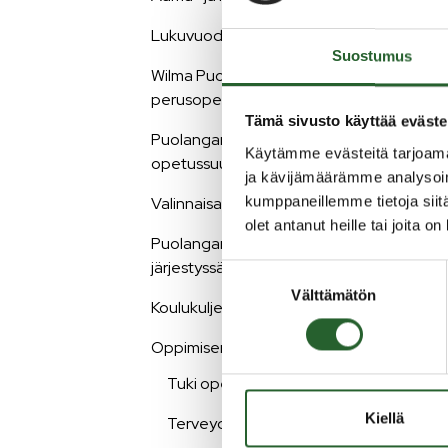
Lukuvuoden aikataulut
Pe
Suostumus
Wilma Puolangan
perusopetuksessa
Tarvi
Tämä sivusto käyttää eväste
tuken
Puolangan perusopetuksen
tueks
Käytämme evästeitä tarjoama
opetussuunnitelma
ja kävijämäärämme analysoim
kumppaneillemme tietoja siitä
Valinnaisaineet
olet antanut heille tai joita o
Puolangan perusopetuksen
järjestyssäännöt
Suostumuksen
Kou
Välttämätön
valinta
Koulukuljetukset
Oppimisen tuki
Kouluk
Tuki opetuksessa
itse, 
autta
Kiellä
Terveydenhuolto
liitty