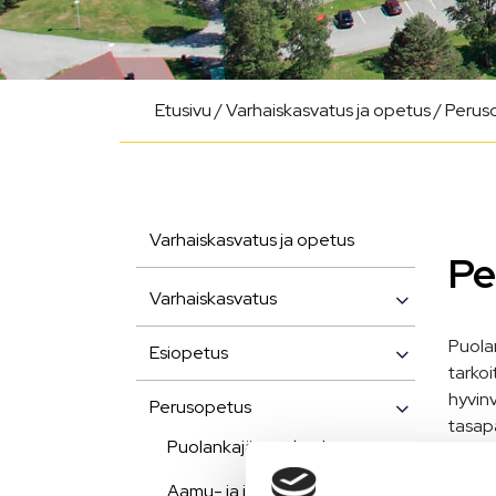
Etusivu
/
Varhaiskasvatus ja opetus
/
Perus
Varhaiskasvatus ja opetus
Pe
Varhaiskasvatus
Puolan
Esiopetus
tarkoi
hyvinv
Perusopetus
tasapa
Puolankajärven koulu
oppim
peruso
Aamu- ja iltapäivätoiminta