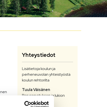
Yhteystiedot
Lisätietoja koulun ja
perheneuvolan yhteistyöstä
koulun rehtorilta
Tuula
Väisänen
ainen
Perusopetuksen ja lukion
uvonta
rehtori
+358407402567