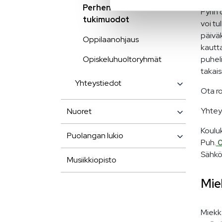
Perheneuvolan
Pyrin 
tukimuodot
voi tu
päiväk
Oppilaanohjaus
kautta
Opiskeluhuoltoryhmät
puheli
takais
Yhteystiedot
Ota ro
Yhtey
Nuoret
Koulu
Puolangan lukio
Puh.
0
Sähkö
Musiikkiopisto
Mie
Miekk