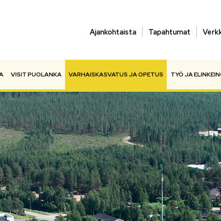
Ajankohtaista
Tapahtumat
Verk
A
VISIT PUOLANKA
VARHAISKASVATUS JA OPETUS
TYÖ JA ELINKEI