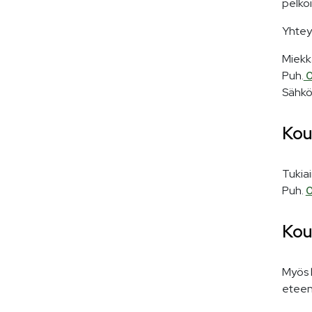
pelkoi
Yhtey
Miekka
Puh.
0
Sähkö
Kou
Tukia
Puh.
0
Kou
Myös 
eteenp