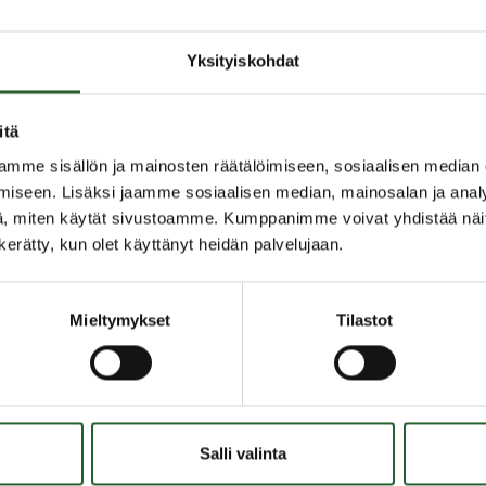
rheneuvolan tukimuodot
Yksityiskohdat
ttaessa Puolankajärven koulun oppilaiden ja heidän vanhempie
itä
a on myös perheneuvola. Perheneuvolan kautta opiskeluhuoll
i nostetaan myös:
mme sisällön ja mainosten räätälöimiseen, sosiaalisen median
iseen. Lisäksi jaamme sosiaalisen median, mainosalan ja analy
koulukuraattori
, miten käytät sivustoamme. Kumppanimme voivat yhdistää näitä t
miekkari sekä
n kerätty, kun olet käyttänyt heidän palvelujaan.
koulupsykologi
lukuraattori
Mieltymykset
Tilastot
uraattorin tehtävänä on auttaa oppilasta pulmatilanteissa. Opp
huoltaja tai opettaja voi ottaa yhteyttä koulukuraattoriin. Kuraatt
a esimerkiksi jaksamiseen, itsetuntoon, epävarmuuteen ja pelko
Salli valinta
vissä asioissa sekä kaveriongelmissa.