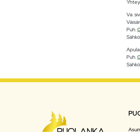
Yhtey
Va. si
Väisä
Puh.
0
Sähkö
Apulai
Puh.
0
Sähkö
PU
Asum
Liiku