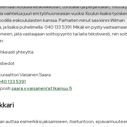
olemaan koululla keskiviikkoisin, torstaisin ja perjantaisin, mutta p
lla vaihtelua juuri em.työhuoneasian vuoksi. Koulun lisäksi työsk
odilla esikoululaisten kanssa. Parhaiten minut saa kiinni Wilman
, ja lisäksi puhelimella 040 133 5391. Mikäli en pysty vastaamaa
meen, jätä vastaajaan soittopyyntö tai laita tekstiviesti, niin soi
in.
hkeasti yhteyttä.
stiedot
kuraattori Väisänen Saara
40 133 5391
posti
saara.v.vaisanen(at)kainuu.fi
kkari
ari auttaa esimerkiksi jaksamiseen, itsetuntoon, epävarmuuteen