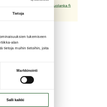
tuula.vaisanen@puolanka.fi
Tietoja
nsa
on
 ominaisuuksien tukemiseen
tiikka-alan
ietoja muihin tietoihin, joita
Markkinointi
ilas
ori
ihin
Salli kaikki