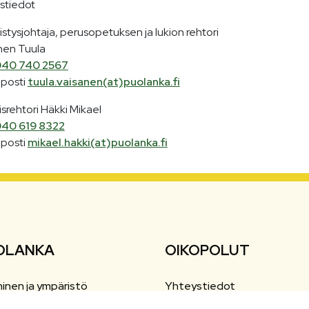
stiedot
vistysjohtaja, perusopetuksen ja lukion rehtori
nen Tuula
40 740 2567
posti
tuula.vaisanen(at)puolanka.fi
srehtori Häkki Mikael
40 619 8322
posti
mikael.hakki(at)puolanka.fi
OLANKA
OIKOPOLUT
inen ja ympäristö
Yhteystiedot
nta ja vapaa-aika
Esityslistat ja pöytäkirjat