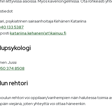
hin liittyvissä asioissa. Myös kaveriongelmissa. Ota rohkeasti yht
stiedot
ri, psykiatrinen sairaanhoitaja Kehänen Katariina
40 133 5387
posti
katariina.kehanen(at)kainuu.fi
lupsykologi
inen Jussi
50 374 8508
lun rehtori
koulun rehtori voi oppilaan/vanhempien näin halutessa toimia a
äin viejänä, joten yhteyttä voi ottaa häneenkin.