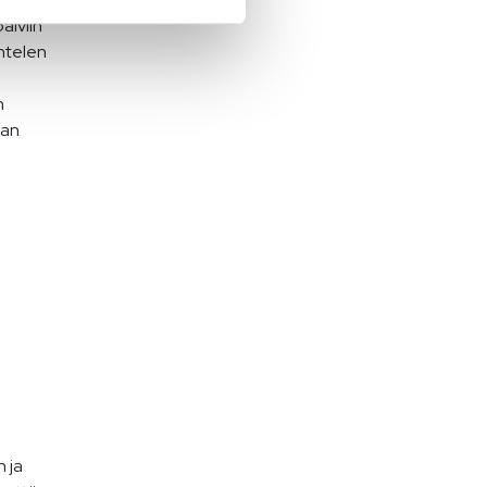
äiviin
entelen
n
tan
 ja