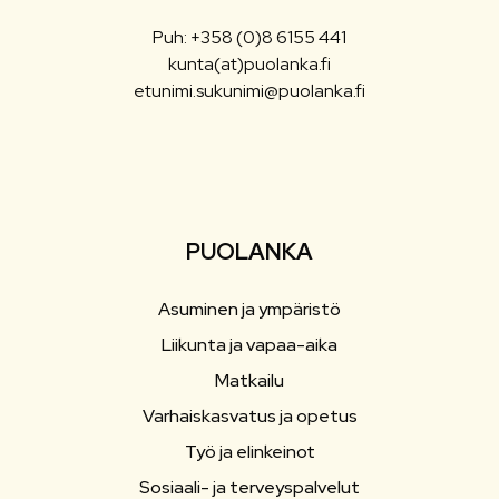
Puh: +358 (0)8 6155 441
kunta(at)puolanka.fi
etunimi.sukunimi@puolanka.fi
PUOLANKA
Asuminen ja ympäristö
Liikunta ja vapaa-aika
Matkailu
Varhaiskasvatus ja opetus
Työ ja elinkeinot
Sosiaali- ja terveyspalvelut