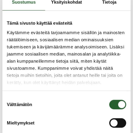
työelämätuntemusta oman oppiaineensa
Suostumus
Yksityiskohdat
Tietoja
osalta
eritysopettajat tekevät yhteistyötä
aineopettajan kanssa tavoitteena
Tämä sivusto käyttää evästeitä
ennaltaehkäistä tuen tarpeet varhaisessa
Käytämme evästeitä tarjoamamme sisällön ja mainosten
vaiheessa
räätälöimiseen, sosiaalisen median ominaisuuksien
opinto-ohjaaja koordinoi opinto-ohjauksessa
tukemiseen ja kävijämäärämme analysoimiseen. Lisäksi
mukana olevien keskinäistä yhteistyötä
jaamme sosiaalisen median, mainosalan ja analytiikka-
alan kumppaneillemme tietoja siitä, miten käytät
Vuosittain päivitettävän henkilökohtainen
sivustoamme. Kumppanimme voivat yhdistää näitä
opintosuunnitelman laatimiseen opiskelija saa
tietoja muihin tietoihin, joita olet antanut heille tai joita on
opintohuollon tukea. Suunnitelmaan kirjataan
kerätty, kun olet käyttänyt heidän palvelujaan.
opiskelijan
lukio-opintojen oma henkilökohtainen
Suostumuksen
opintosuunnitelma
Välttämätön
valinta
ylioppilastutkintosuunnitelma
jatko-opintosuunnitelmia
Mieltymykset
urasuunnitelmia