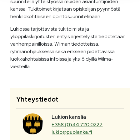
suunnitella yhteistyössä muiden asiantuntijoiden
kanssa. Tukitoimet kirjataan opiskelijan pyynnöstä
henkilökohtaiseen opintosuunnitelmaan
Lukiossa tarjottavista tukitoimista ja
ylioppilaskirjoitusten erityisjärjestelyistä tiedotetaan
vanhempainilloissa, Wilman tiedotteissa,
ryhmänohjauksessa sekä erikseen pidettävissä
luokkakohtaisissa infoissa ja yksilöidyillä Wilma-
viesteillä.
Yhteystiedot
Lukion kanslia
+358 (0)44 720 0227
lukio@puolanka.fi