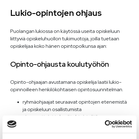
Lukio-opintojen ohjaus
Puolangan lukiossa on käytössä useita opiskeluun
liittyviä opiskeluhuollon tukimuotoja, joilla tuetaan
opiskelijaa koko hänen opintopolkunsa ajan:
Opinto-ohjausta koulutyöhön
Opinto-ohjaajan avustamana opiskelija laatii lukio-
opinnoilleen henkilökohtaisen opintosuunnitelman.
ryhmäohjaajat seuraavat opintojen etenemistä
ja opiskeluun osallistumista
aineopettajat tekevät yhteistyötä
ryhmäohjaajien kanssa opintojen etenemisessä
ja tukee opiskelijan jatko-opintovalmiuksia ja