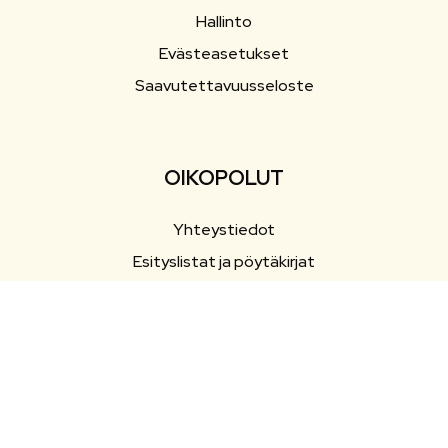
Hallinto
Evästeasetukset
Saavutettavuusseloste
OIKOPOLUT
Yhteystiedot
Esityslistat ja pöytäkirjat
Ajankohtaista
Tapahtumat