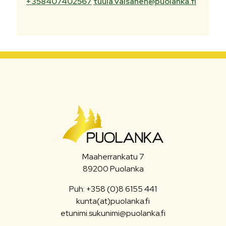
+358407402567
tuula.vaisanen@puolanka.fi
Maaherrankatu 7
89200 Puolanka
Puh: +358 (0)8 6155 441
kunta(at)puolanka.fi
etunimi.sukunimi@puolanka.fi