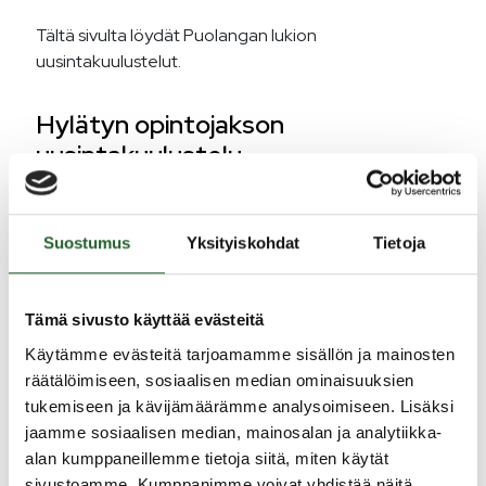
Tältä sivulta löydät Puolangan lukion
uusintakuulustelut.
Hylätyn opintojakson
uusintakuulustelu
Opiskelija, joka on saanut hylätyn arvonsanan
opintojaksosta tai on esimerkiksi sairauden vuoksi
Suostumus
Yksityiskohdat
Tietoja
estynyt osallistumaan opintojakson kokeeseen, voi
suorittaa opintojakson hylättyjen opintojaksojen
uusintakuulustelussa.
Tämä sivusto käyttää evästeitä
Käytämme evästeitä tarjoamamme sisällön ja mainosten
Hylätyn opintojakson saa uusia osallistumalla kerran
räätälöimiseen, sosiaalisen median ominaisuuksien
jaksossa järjestettävään uusintakuulusteluun.
tukemiseen ja kävijämäärämme analysoimiseen. Lisäksi
jaamme sosiaalisen median, mainosalan ja analytiikka-
Hyväksytyn opintojakson
alan kumppaneillemme tietoja siitä, miten käytät
uusintakuulustelu
sivustoamme. Kumppanimme voivat yhdistää näitä