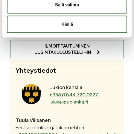
ti 23.02.2027
Salli valinta
ti 27.04.2027
ti 04.05.2027 Hyväksytyn kurssin korottaminen
Kiellä
Muutokset mahdollisia.
ILMOITTAUTUMINEN
UUSINTAKUULUSTELUIHIN
Yhteystiedot
Lukion kanslia
+358 (0)44 720 0227
lukio@puolanka.fi
Tuula
Väisänen
Perusopetuksen ja lukion rehtori