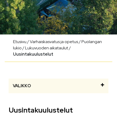
Etusivu
/
Varhaiskasvatus ja opetus
/
Puolangan
lukio
/
Lukuvuoden aikataulut
/
Uusintakuulustelut
VALIKKO
Uusintakuulustelut