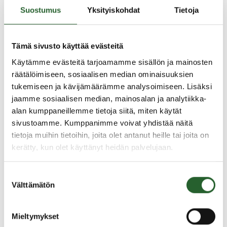
Suostumus
Yksityiskohdat
Tietoja
Jos opiskelija joutuu olemaan pois koulusta, sitä
varten anotaan lupa etukäteen.
Tämä sivusto käyttää evästeitä
Aineen opettaja voi myöntää luvan poissaoloon
Käytämme evästeitä tarjoamamme sisällön ja mainosten
yksittäiseltä tunnilta
räätälöimiseen, sosiaalisen median ominaisuuksien
Ryhmänohjaaja voi myöntää luvan lyhyeen
tukemiseen ja kävijämäärämme analysoimiseen. Lisäksi
poissaoloon (1-5 päivää)
jaamme sosiaalisen median, mainosalan ja analytiikka-
Rehtori myöntää luvan yli 5 päivän poissaoloon
alan kumppaneillemme tietoja siitä, miten käytät
kirjallisen hakemuksen perusteella. Hakulomake
sivustoamme. Kumppanimme voivat yhdistää näitä
yli 5 päivän poissaoloon löytyy Wilmasta.
tietoja muihin tietoihin, joita olet antanut heille tai joita on
kerätty, kun olet käyttänyt heidän palvelujaan.
Poissaolojen kirjaaminen Wilmaan
Suostumuksen
Välttämätön
valinta
Opettaja kirjaa opiskelijan kaikki poissaolot Wilmaan.
Huoltaja tai 18 vuotta täyttänyt opiskelija selvittää
Mieltymykset
poissaolot Wilmassa. Opettaja/ryhmäohjaaja tarkistaa