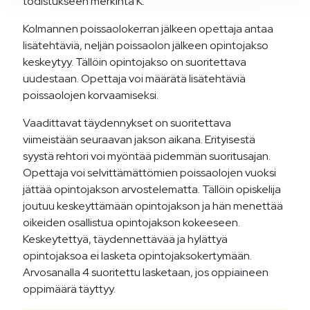
todistukseen merkintä K.
Kolmannen poissaolokerran jälkeen opettaja antaa
lisätehtäviä, neljän poissaolon jälkeen opintojakso
keskeytyy. Tällöin opintojakso on suoritettava
uudestaan. Opettaja voi määrätä lisätehtäviä
poissaolojen korvaamiseksi.
Vaadittavat täydennykset on suoritettava
viimeistään seuraavan jakson aikana. Erityisestä
syystä rehtori voi myöntää pidemmän suoritusajan.
Opettaja voi selvittämättömien poissaolojen vuoksi
jättää opintojakson arvostelematta. Tällöin opiskelija
joutuu keskeyttämään opintojakson ja hän menettää
oikeiden osallistua opintojakson kokeeseen.
Keskeytettyä, täydennettävää ja hylättyä
opintojaksoa ei lasketa opintojaksokertymään.
Arvosanalla 4 suoritettu lasketaan, jos oppiaineen
oppimäärä täyttyy.