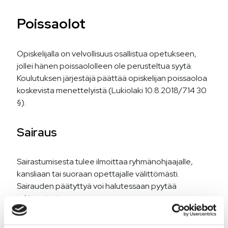
Poissaolot
Opiskelijalla on velvollisuus osallistua opetukseen,
jollei hänen poissaololleen ole perusteltua syytä.
Koulutuksen järjestäjä päättää opiskelijan poissaoloa
koskevista menettelyistä (Lukiolaki 10.8.2018/714 30
§).
Sairaus
Sairastumisesta tulee ilmoittaa ryhmänohjaajalle,
kansliaan tai suoraan opettajalle välittömästi.
Sairauden päätyttyä voi halutessaan pyytää
tukiopetusta.
Muut poissaolot