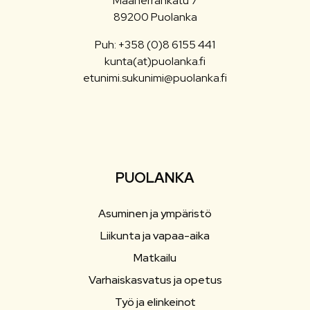
Maaherrankatu 7
89200 Puolanka
Puh: +358 (0)8 6155 441
kunta(at)puolanka.fi
etunimi.sukunimi@puolanka.fi
PUOLANKA
Asuminen ja ympäristö
Liikunta ja vapaa-aika
Matkailu
Varhaiskasvatus ja opetus
Työ ja elinkeinot