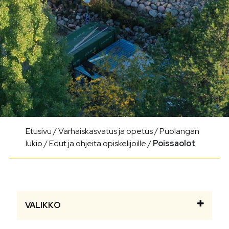
Etusivu
/
Varhaiskasvatus ja opetus
/
Puolangan
lukio
/
Edut ja ohjeita opiskelijoille
/
Poissaolot
VALIKKO