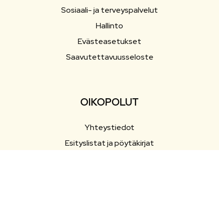
Sosiaali- ja terveyspalvelut
Hallinto
Evästeasetukset
Saavutettavuusseloste
OIKOPOLUT
Yhteystiedot
Esityslistat ja pöytäkirjat
Ajankohtaista
Tapahtumat