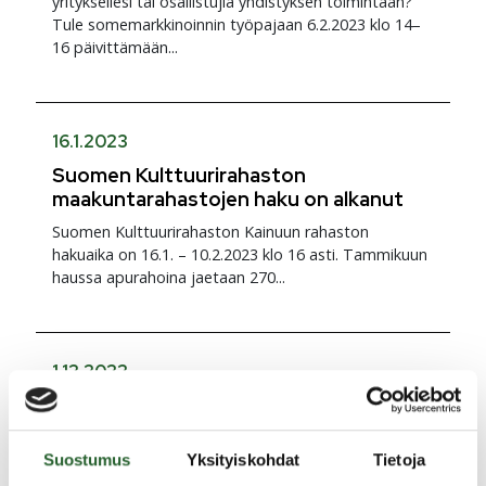
yrityksellesi tai osallistujia yhdistyksen toimintaan?
Tule somemarkkinoinnin työpajaan 6.2.2023 klo 14–
16 päivittämään...
16.1.2023
Suomen Kulttuurirahaston
maakuntarahastojen haku on alkanut
Suomen Kulttuurirahaston Kainuun rahaston
hakuaika on 16.1. – 10.2.2023 klo 16 asti. Tammikuun
haussa apurahoina jaetaan 270...
1.12.2022
Ensi kesän LankaFestin edullinen early
bird lippu myynnissä joulukuun
Suostumus
Yksityiskohdat
Tietoja
Ensi kesän 30.6.-1.7.2023 LankaFestin 2 päivän
edullinen early bird lippu (60€+palvelumaksu)