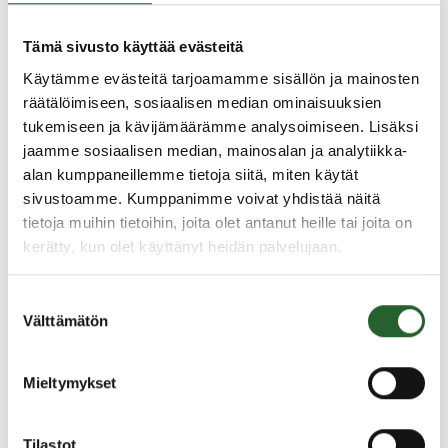
myynnissä joulukuun Tiketissä!
Tämä sivusto käyttää evästeitä
Käytämme evästeitä tarjoamamme sisällön ja mainosten
räätälöimiseen, sosiaalisen median ominaisuuksien
3.11.2022
tukemiseen ja kävijämäärämme analysoimiseen. Lisäksi
Kokeilurahaa haettavana Kainuun
jaamme sosiaalisen median, mainosalan ja analytiikka-
kulttuuritoiminnan kehittämiseen
alan kumppaneillemme tietoja siitä, miten käytät
Kokeilurahaa haettavana Kainuun kulttuuritoiminnan
sivustoamme. Kumppanimme voivat yhdistää näitä
kehittämiseen Kulttuuri-Kainuu -hanke toteuttaa
tietoja muihin tietoihin, joita olet antanut heille tai joita on
kainuulaisille kulttuuritoimijoille ja kunnille suunnatun
kerätty, kun olet käyttänyt heidän palvelujaan.
kulttuuritoiminnan kehittämisrahan haun. Haku...
Suostumuksen
Välttämätön
valinta
22.9.2022
Puolangan kunnan verkkokauppa
Mieltymykset
Puolangan kunnan verkkokauppa on otettu käyttöön.
Verkkokaupassa pääset ostamaan muun muassa
elokuva- ja tapahtumalippuja, maksamaan kirjasto-
Tilastot