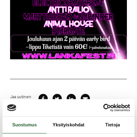
Jaa uutinen
Ajankohtaista
Suostumus
Yksityiskohdat
Tietoja