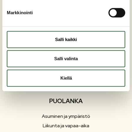
Markkinointi
Maaherrankatu 7
89200 Puolanka
Salli kaikki
Puh: +358 (0)8 6155 441
kunta(at)puolanka.fi
etunimi.sukunimi@puolanka.fi
Salli valinta
Kiellä
PUOLANKA
Asuminen ja ympäristö
Liikunta ja vapaa-aika