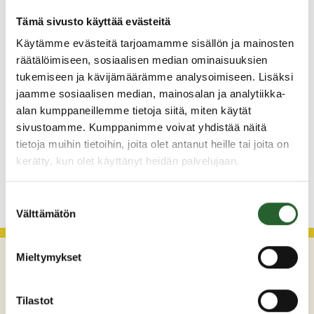
5.8.2026
Tämä sivusto käyttää evästeitä
Monitoimitalon kirjasto menee kiinni
perjantaina klo 12.00
Käytämme evästeitä tarjoamamme sisällön ja mainosten
räätälöimiseen, sosiaalisen median ominaisuuksien
3.8.2026
tukemiseen ja kävijämäärämme analysoimiseen. Lisäksi
Henkilömuutoksia maaseutuhallinnossa
jaamme sosiaalisen median, mainosalan ja analytiikka-
alan kumppaneillemme tietoja siitä, miten käytät
29.7.2026
sivustoamme. Kumppanimme voivat yhdistää näitä
Asfaltointityöt taajamassa myöhästyvät
tietoja muihin tietoihin, joita olet antanut heille tai joita on
kerätty, kun olet käyttänyt heidän palvelujaan.
KATSO KAIKKI
Suostumuksen
Välttämätön
valinta
Mieltymykset
Tilastot