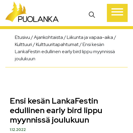
Päävalikko
Etusivu
/
Ajankohtaista
/
Liikunta ja vapaa-aika
/
Kulttuuri
/
Kulttuuritapahtumat
/
Ensi kesän
LankaFestin edullinen early bird lippu myynnissä
joulukuun
Ensi kesän LankaFestin
edullinen early bird lippu
myynnissä joulukuun
1.12.2022