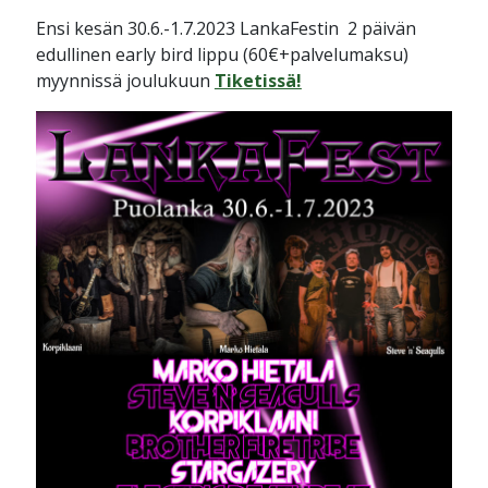
Ensi kesän 30.6.-1.7.2023 LankaFestin 2 päivän
edullinen early bird lippu (60€+palvelumaksu)
myynnissä joulukuun
Tiketissä!