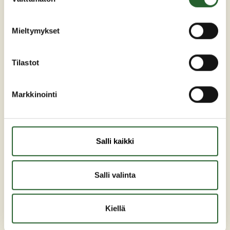
valinta
kunta(at)puolanka.fi
etunimi.sukunimi@puolanka.fi
Mieltymykset
Tilastot
PUOLANKA
Markkinointi
Asuminen ja ympäristö
Liikunta ja vapaa-aika
Salli kaikki
Matkailu
Varhaiskasvatus ja opetus
Salli valinta
Työ ja elinkeinot
Sosiaali- ja terveyspalvelut
Kiellä
Hallinto