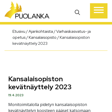
Päävalikko
Etusivu
/
Ajankohtaista
/
Varhaiskasvatus- ja
opetus
/
Kansalaisopisto
/
Kansalaisopiston
kevätnäyttely 2023
Kansalaisopiston
kevätnäyttely 2023
19.4.2023
Monitoimitalolla pidetyn kansalaisopiston
kevätnäyttelyn koosteen pääset katsomaan