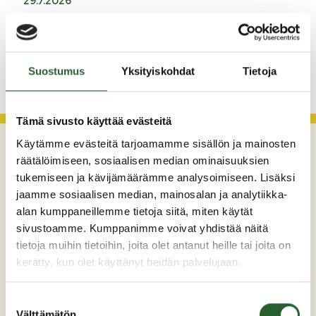
29.7.2026
Asfaltointityöt taajamassa myöhästyvät
KATSO KAIKKI
Suostumus
Yksityiskohdat
Tietoja
Tämä sivusto käyttää evästeitä
Käytämme evästeitä tarjoamamme sisällön ja mainosten
räätälöimiseen, sosiaalisen median ominaisuuksien
tukemiseen ja kävijämäärämme analysoimiseen. Lisäksi
jaamme sosiaalisen median, mainosalan ja analytiikka-
alan kumppaneillemme tietoja siitä, miten käytät
sivustoamme. Kumppanimme voivat yhdistää näitä
tietoja muihin tietoihin, joita olet antanut heille tai joita on
Maaherrankatu 7
kerätty, kun olet käyttänyt heidän palvelujaan.
89200 Puolanka
Suostumuksen
Puh: +358 (0)8 6155 441
Välttämätön