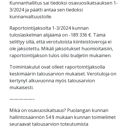
Kunnanhallitus sai tiedoksi osavuosikatsauksen 1-
3/2024 ja päätti antaa sen tiedoksi
kunnanvaltuustolle.
Raportointijaksolta 1-3/2024 kunnan
tuloslaskelman alijäämä on -189 336 €. Tämä
selittyy sillä, että verotuloista kiinteistöveroja ei
ole jaksotettu. Mikäli jaksotukset huomioitaisiin,
raportointijakson tulos olisi budjetin mukainen.
Toimintakulut ovat olleet raportointijaksolla
keskimäärin talousarvion mukaiset. Verotuloja on
kertynyt alkuvuonna myös talousarvion
mukaisesti.
—————–
Mikä on osavuosikatsaus? Puolangan kunnan
hallintosäännön 54 § mukaan kunnan toimielimet
seuraavat talousarvion toteutumista