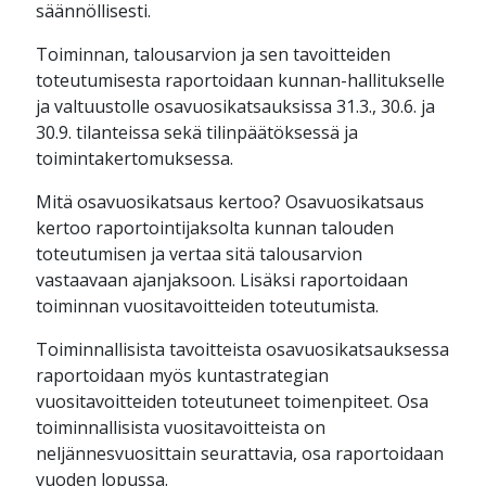
säännöllisesti.
Toiminnan, talousarvion ja sen tavoitteiden
toteutumisesta raportoidaan kunnan-hallitukselle
ja valtuustolle osavuosikatsauksissa 31.3., 30.6. ja
30.9. tilanteissa sekä tilinpäätöksessä ja
toimintakertomuksessa.
Mitä osavuosikatsaus kertoo? Osavuosikatsaus
kertoo raportointijaksolta kunnan talouden
toteutumisen ja vertaa sitä talousarvion
vastaavaan ajanjaksoon. Lisäksi raportoidaan
toiminnan vuositavoitteiden toteutumista.
Toiminnallisista tavoitteista osavuosikatsauksessa
raportoidaan myös kuntastrategian
vuositavoitteiden toteutuneet toimenpiteet. Osa
toiminnallisista vuositavoitteista on
neljännesvuosittain seurattavia, osa raportoidaan
vuoden lopussa.