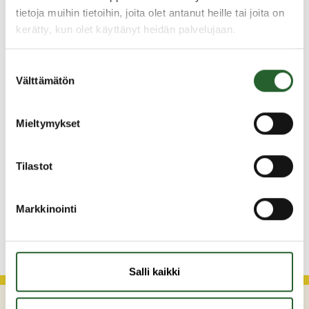
tietoja muihin tietoihin, joita olet antanut heille tai joita on
Ajankohtaista
kerätty, kun olet käyttänyt heidän palvelujaan.
5.8.2026
Suostumuksen
Monitoimitalon kirjasto menee kiinni
Välttämätön
valinta
perjantaina klo 12.00
3.8.2026
Mieltymykset
Henkilömuutoksia maaseutuhallinnossa
29.7.2026
Tilastot
Asfaltointityöt taajamassa myöhästyvät
Markkinointi
KATSO KAIKKI
Salli kaikki