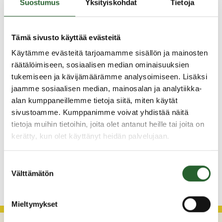
Suostumus
Yksityiskohdat
Tietoja
Ajankohtaista
Tämä sivusto käyttää evästeitä
5.8.2026
Käytämme evästeitä tarjoamamme sisällön ja mainosten
Monitoimitalon kirjasto menee kiinni
räätälöimiseen, sosiaalisen median ominaisuuksien
perjantaina klo 12.00
tukemiseen ja kävijämäärämme analysoimiseen. Lisäksi
jaamme sosiaalisen median, mainosalan ja analytiikka-
3.8.2026
alan kumppaneillemme tietoja siitä, miten käytät
Henkilömuutoksia maaseutuhallinnossa
sivustoamme. Kumppanimme voivat yhdistää näitä
tietoja muihin tietoihin, joita olet antanut heille tai joita on
29.7.2026
kerätty, kun olet käyttänyt heidän palvelujaan.
Asfaltointityöt taajamassa myöhästyvät
Suostumuksen
KATSO KAIKKI
Välttämätön
valinta
Mieltymykset