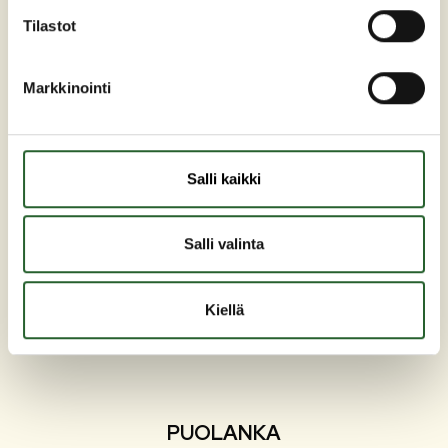
Tilastot
Markkinointi
Maaherrankatu 7
Salli kaikki
89200 Puolanka
Puh: +358 (0)8 6155 441
Salli valinta
kunta(at)puolanka.fi
etunimi.sukunimi@puolanka.fi
Kiellä
PUOLANKA