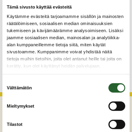
Tämä sivusto käyttää evästeitä
Monitoimitalon kirjasto menee kiinni
perjantaina klo 12.00
Käytämme evästeitä tarjoamamme sisällön ja mainosten
räätälöimiseen, sosiaalisen median ominaisuuksien
3.8.2026
tukemiseen ja kävijämäärämme analysoimiseen. Lisäksi
Henkilömuutoksia maaseutuhallinnossa
jaamme sosiaalisen median, mainosalan ja analytiikka-
29.7.2026
alan kumppaneillemme tietoja siitä, miten käytät
sivustoamme. Kumppanimme voivat yhdistää näitä
Asfaltointityöt taajamassa myöhästyvät
tietoja muihin tietoihin, joita olet antanut heille tai joita on
kerätty, kun olet käyttänyt heidän palvelujaan.
KATSO KAIKKI
Suostumuksen
Välttämätön
valinta
Mieltymykset
Tilastot