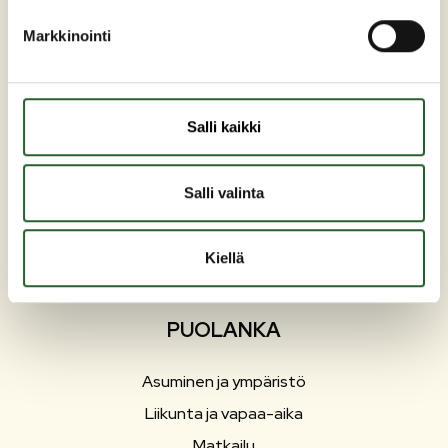
Markkinointi
Maaherrankatu 7
89200 Puolanka
Salli kaikki
Puh: +358 (0)8 6155 441
kunta(at)puolanka.fi
etunimi.sukunimi@puolanka.fi
Salli valinta
Kiellä
PUOLANKA
Asuminen ja ympäristö
Liikunta ja vapaa-aika
Matkailu