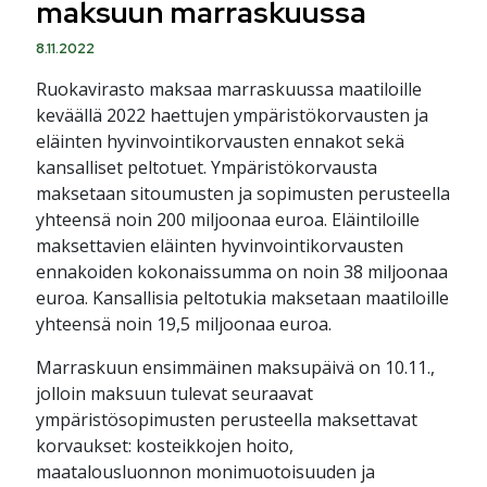
maksuun marraskuussa
8.11.2022
Ruokavirasto maksaa marraskuussa maatiloille
keväällä 2022 haettujen ympäristökorvausten ja
eläinten hyvinvointikorvausten ennakot sekä
kansalliset peltotuet. Ympäristökorvausta
maksetaan sitoumusten ja sopimusten perusteella
yhteensä noin 200 miljoonaa euroa. Eläintiloille
maksettavien eläinten hyvinvointikorvausten
ennakoiden kokonaissumma on noin 38 miljoonaa
euroa. Kansallisia peltotukia maksetaan maatiloille
yhteensä noin 19,5 miljoonaa euroa.
Marraskuun ensimmäinen maksupäivä on 10.11.,
jolloin maksuun tulevat seuraavat
ympäristösopimusten perusteella maksettavat
korvaukset: kosteikkojen hoito,
maatalousluonnon monimuotoisuuden ja