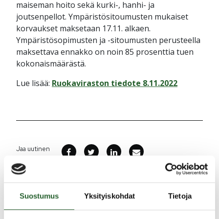
maiseman hoito sekä kurki-, hanhi- ja
joutsenpellot. Ympäristösitoumusten mukaiset
korvaukset maksetaan 17.11. alkaen.
Ympäristösopimusten ja -sitoumusten perusteella
maksettava ennakko on noin 85 prosenttia tuen
kokonaismäärästä.
Lue lisää:
Ruokaviraston tiedote 8.11.2022
Jaa uutinen
Ajankohtaista
Suostumus
Yksityiskohdat
Tietoja
5.8.2026