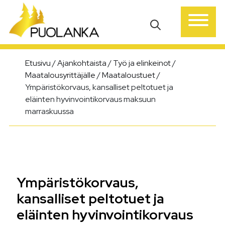
Päävalikko
Etusivu
/
Ajankohtaista
/
Työ ja elinkeinot
/
Maatalousyrittäjälle
/
Maataloustuet
/
Ympäristökorvaus, kansalliset peltotuet ja
eläinten hyvinvointikorvaus maksuun
marraskuussa
Ympäristökorvaus,
kansalliset peltotuet ja
eläinten hyvinvointikorvaus