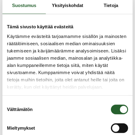
haussa ja syksyn maksuaikataulu
Suostumus
Yksityiskohdat
Tietoja
Peltotukien haku lähestyy. Nyt voit merkitä
kalenteriisi tärkeät päivämäärät: 7.4.2026 alkaen voit
tehdä peruslohkomuutoksia ja ilmoittaa tietoja
Tämä sivusto käyttää evästeitä
kasvulohkoille....
Käytämme evästeitä tarjoamamme sisällön ja mainosten
räätälöimiseen, sosiaalisen median ominaisuuksien
tukemiseen ja kävijämäärämme analysoimiseen. Lisäksi
6.3.2026
jaamme sosiaalisen median, mainosalan ja analytiikka-
alan kumppaneillemme tietoja siitä, miten käytät
Vinkkejä ympäristösopimukseen
sivustoamme. Kumppanimme voivat yhdistää näitä
Tästä uutiskirjeestä saat vinkkejä ja ajankohtaista
tietoja muihin tietoihin, joita olet antanut heille tai joita on
tietoa maatalousluonnon monimuotoisuuden ja
kerätty, kun olet käyttänyt heidän palvelujaan.
maiseman hoitosopimuksista sekä kosteikkojen
hoitosopimuksista.
Suostumuksen
Välttämätön
valinta
23.2.2026
Mieltymykset
Mikä muuttuu peltotuissa tänä vuonna?