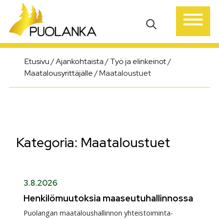
Päävalikko
Etusivu
/
Ajankohtaista
/
Työ ja elinkeinot
/
Maatalousyrittäjälle
/
Maataloustuet
Kategoria:
Maataloustuet
3.8.2026
Henkilömuutoksia maaseutuhallinnossa
Puolangan maataloushallinnon yhteistoiminta-