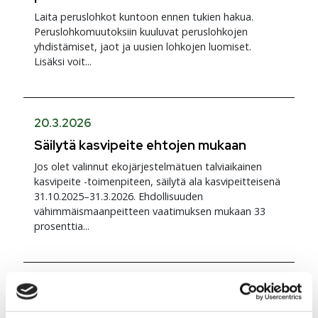
Laita peruslohkot kuntoon ennen tukien hakua.
Peruslohkomuutoksiin kuuluvat peruslohkojen
yhdistämiset, jaot ja uusien lohkojen luomiset.
Lisäksi voit...
20.3.2026
Säilytä kasvipeite ehtojen mukaan
Jos olet valinnut ekojärjestelmätuen talviaikainen
kasvipeite -toimenpiteen, säilytä ala kasvipeitteisenä
31.10.2025–31.3.2026. Ehdollisuuden
vähimmäismaanpeitteen vaatimuksen mukaan 33
prosenttia...
17.3.2026
Tärkeät päivämäärät peltotukien