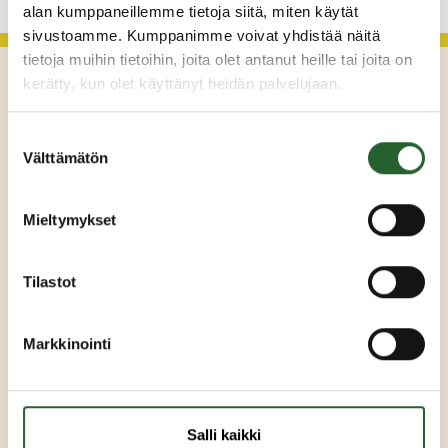
alan kumppaneillemme tietoja siitä, miten käytät
sivustoamme. Kumppanimme voivat yhdistää näitä
tietoja muihin tietoihin, joita olet antanut heille tai joita on
kerätty, kun olet käyttänyt heidän palvelujaan.
Suostumuksen
Välttämätön
valinta
Mieltymykset
Maaherrankatu 7
89200 Puolanka
Tilastot
Puh: +358 (0)8 6155 441
kunta(at)puolanka.fi
Markkinointi
etunimi.sukunimi@puolanka.fi
Salli kaikki