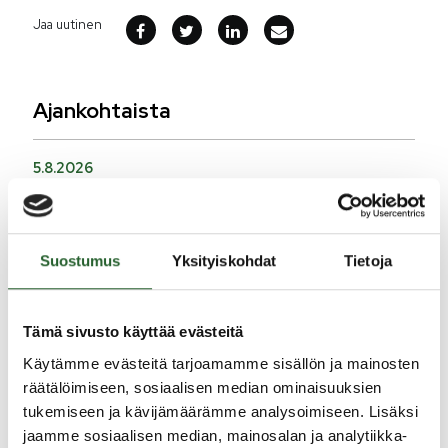
Jaa uutinen
Ajankohtaista
5.8.2026
Monitoimitalon kirjasto menee kiinni
perjantaina klo 12.00
3.8.2026
Suostumus
Yksityiskohdat
Tietoja
Henkilömuutoksia maaseutuhallinnossa
29.7.2026
Tämä sivusto käyttää evästeitä
Asfaltointityöt taajamassa myöhästyvät
Käytämme evästeitä tarjoamamme sisällön ja mainosten
räätälöimiseen, sosiaalisen median ominaisuuksien
KATSO KAIKKI
tukemiseen ja kävijämäärämme analysoimiseen. Lisäksi
jaamme sosiaalisen median, mainosalan ja analytiikka-