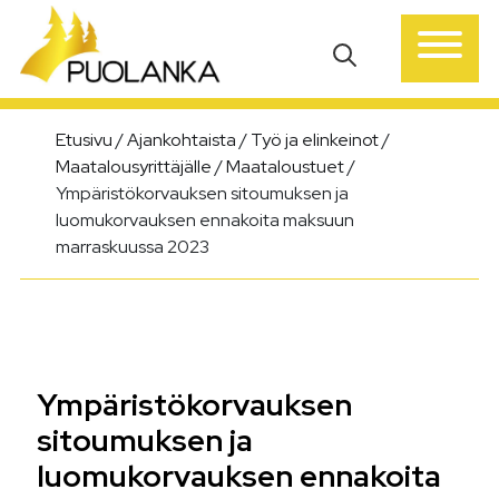
Päävalikko
Etusivu
/
Ajankohtaista
/
Työ ja elinkeinot
/
Maatalousyrittäjälle
/
Maataloustuet
/
Ympäristökorvauksen sitoumuksen ja
luomukorvauksen ennakoita maksuun
marraskuussa 2023
Ympäristökorvauksen
sitoumuksen ja
luomukorvauksen ennakoita