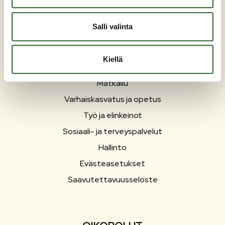
PUOLANKA
Salli valinta
Asuminen ja ympäristö
Kiellä
Liikunta ja vapaa-aika
Matkailu
Varhaiskasvatus ja opetus
Työ ja elinkeinot
Sosiaali- ja terveyspalvelut
Hallinto
Evästeasetukset
Saavutettavuusseloste