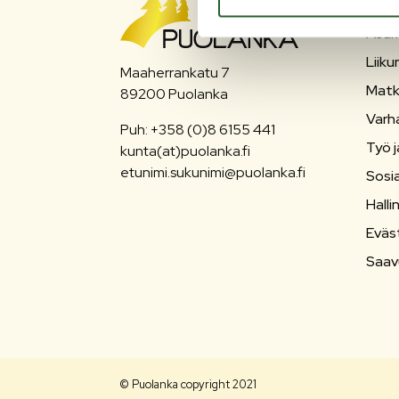
Asum
Liiku
Maaherrankatu 7
Matk
89200 Puolanka
Varh
Puh: +358 (0)8 6155 441
Työ j
kunta(at)puolanka.fi
etunimi.sukunimi@puolanka.fi
Sosia
Halli
Eväs
Saav
© Puolanka copyright 2021