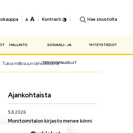
Hae sivustolta
kokauppa
Kontrasti
NOT
HALLINTO
SOSIAALI- JA
YHTEYSTIEDOT
23: Tukia maksuun lähiviikkoina
TERVEYSPALVELUT
Ajankohtaista
5.8.2026
Monitoimitalon kirjasto menee kiinni
perjantaina klo 12.00