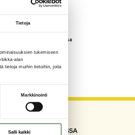
3.8.2026
Henkilömuutoksia
maaseutuhallinnossa
Tietoja
29.7.2026
Asfaltointityöt taajamassa
myöhästyvät
 ominaisuuksien tukemiseen
tiikka-alan
KATSO KAIKKI
ietoja muihin tietoihin, joita
Markkinointi
SEURAA SOMESSA
Salli kaikki