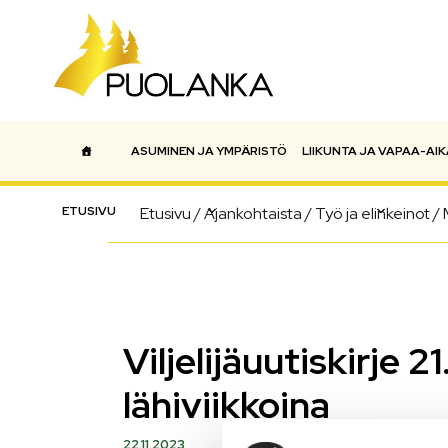
ASUMINEN JA YMPÄRISTÖ
LIIKUNTA JA VAPAA-AIK
Päävalikko
ETUSIVU
Etusivu
/
Ajankohtaista
/
Työ ja elinkeinot
/
Viljelijäuutiskirje 
lähiviikkoina
22.11.2023