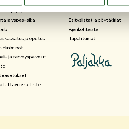
inen ja ympäristö
Yhteystiedot
nta ja vapaa-aika
Esityslistat ja pöytäkirjat
ailu
Ajankohtaista
aiskasvatus ja opetus
Tapahtumat
a elinkeinot
ali- ja terveyspalvelut
nto
teasetukset
utettavuusseloste