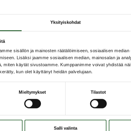
tä:
Yksityiskohdat
ästä:
itä
mme sisällön ja mainosten räätälöimiseen, sosiaalisen median
iseen. Lisäksi jaamme sosiaalisen median, mainosalan ja analy
, miten käytät sivustoamme. Kumppanimme voivat yhdistää näitä t
n kerätty, kun olet käyttänyt heidän palvelujaan.
Mieltymykset
Tilastot
OLANKA
OIKOPOLUT
Salli valinta