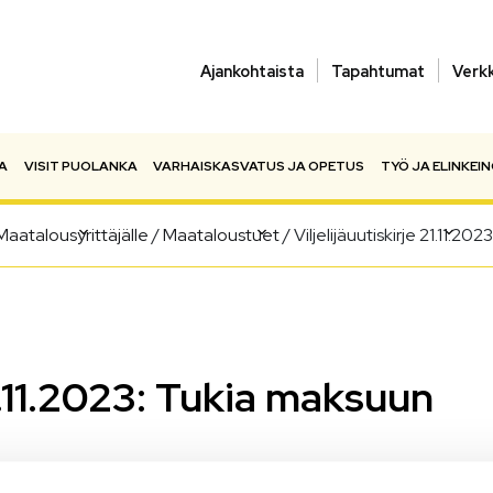
Ajankohtaista
Tapahtumat
Verk
A
VISIT PUOLANKA
VARHAISKASVATUS JA OPETUS
TYÖ JA ELINKEI
Maatalousyrittäjälle
/
Maataloustuet
/
Viljelijäuutiskirje 21.11.20
21.11.2023: Tukia maksuun