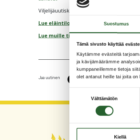
Viljelijäuutiskirje on ilmestynyt 21.11.2023.
Lue eläintiloille lähetetty uutiskirje täs
Suostumus
Lue muille tiloille lähetetty uutiskirje t
Tämä sivusto käyttää eväste
Käytämme evästeitä tarjoama
ja kävijämäärämme analysoim
kumppaneillemme tietoja siitä
olet antanut heille tai joita o
Jaa uutinen
Suostumuksen
Välttämätön
valinta
PU
Kiellä