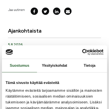
Jaa uutinen
Ajankohtaista
5.8.2026
Monitoimitalon kirjasto menee kiinni
perjantaina klo 12.00
3.8.2026
Suostumus
Yksityiskohdat
Tietoja
Henkilömuutoksia maaseutuhallinnossa
29.7.2026
Tämä sivusto käyttää evästeitä
Asfaltointityöt taajamassa myöhästyvät
Käytämme evästeitä tarjoamamme sisällön ja mainosten
räätälöimiseen, sosiaalisen median ominaisuuksien
tukemiseen ja kävijämäärämme analysoimiseen. Lisäksi
KATSO KAIKKI
jaamme sosiaalisen median, mainosalan ja analytiikka-