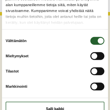
alan kumppaneillemme tietoja siitä, miten käytät
sivustoamme. Kumppanimme voivat yhdistää näitä
tietoja muihin tietoihin, joita olet antanut heille tai joita on
kerätty, kun olet käyttänyt heidän palvelujaan.
Suostumuksen
Välttämätön
valinta
Mieltymykset
Maaherrankatu 7
89200 Puolanka
Tilastot
Puh: +358 (0)8 6155 441
kunta(at)puolanka.fi
Markkinointi
etunimi.sukunimi@puolanka.fi
Salli kaikki