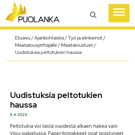
Päävalikko
Etusivu
/
Ajankohtaista
/
Työ ja elinkeinot
/
Maatalousyrittäjälle
/
Maataloustuet
/
Uudistuksia peltotukien haussa
Uudistuksia peltotukien
haussa
5.4.2023
Peltotukia voi tästä vuodesta alkaen hakea vain
Vipu-palvelussa. Paperilomakkeet ovat poistuneet