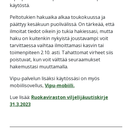
käytöstä.
Peltotukien hakuaika alkaa toukokuussa ja
päättyy kesäkuun puolivälissä. On tärkeää, että
ilmoitat tiedot oikein jo tukia hakiessasi, mutta
haku on kuitenkin nykyistä joustavampi: voit
tarvittaessa vaihtaa ilmoittamasi kasvin tai
toimenpiteen 2.10. asti. Tahattomat virheet siis
poistuvat, kun voit välttää seuraamukset
hakemustasi muuttamalla.
Vipu-palvelun lisäksi käytössäsi on myös
mobiilisovellus,
Vipu-mobiili.
Lue lisää:
Ruokaviraston viljelijäuutiskirje
31.3.2023