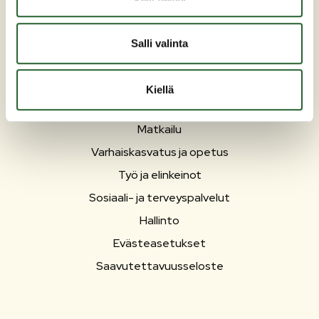
Salli valinta
PUOLANKA
Asuminen ja ympäristö
Kiellä
Liikunta ja vapaa-aika
Matkailu
Varhaiskasvatus ja opetus
Työ ja elinkeinot
Sosiaali- ja terveyspalvelut
Hallinto
Evästeasetukset
Saavutettavuusseloste