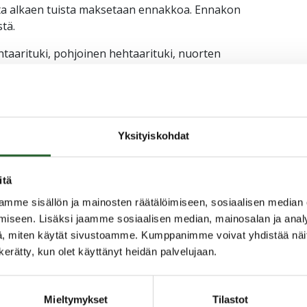
ta alkaen tuista maksetaan ennakkoa. Ennakon
tä.
ehtaarituki, pohjoinen hehtaarituki, nuorten
allinen tuki. Tukien loppuosat maksamme joulukuussa.
ukien sekä kasvihuonetuen loppuosan maksaminen
Yksityiskohdat
luu ympäristösitoumukseen
itä
istösitoumuksen yleinen vaatimus, joten se on
hneille tiloille. Suunnitelma pitää tehdä maatilan
mme sisällön ja mainosten räätälöimiseen, sosiaalisen median
iseen. Lisäksi jaamme sosiaalisen median, mainosalan ja analy
, miten käytät sivustoamme. Kumppanimme voivat yhdistää näitä t
n kerätty, kun olet käyttänyt heidän palvelujaan.
Mieltymykset
Tilastot