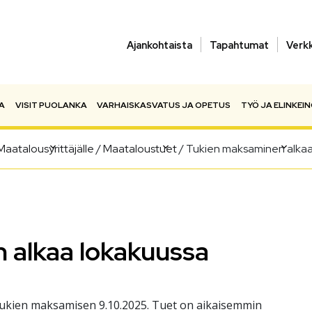
Ajankohtaista
Tapahtumat
Verk
A
VISIT PUOLANKA
VARHAISKASVATUS JA OPETUS
TYÖ JA ELINKEI
Maatalousyrittäjälle
/
Maataloustuet
/
Tukien maksaminen alkaa
 alkaa lokakuussa
tukien maksamisen 9.10.2025. Tuet on aikaisemmin