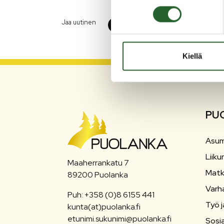
Jaa uutinen
Kiellä
PU
Asum
Liiku
Maaherrankatu 7
Matk
89200 Puolanka
Varh
Puh: +358 (0)8 6155 441
Työ j
kunta(at)puolanka.fi
etunimi.sukunimi@puolanka.fi
Sosia