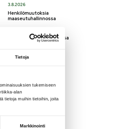
3.8.2026
Henkilömuutoksia
maaseutuhallinnossa
29.7.2026
Asfaltointityöt taajamassa
myöhästyvät
Tietoja
KATSO KAIKKI
 ominaisuuksien tukemiseen
tiikka-alan
ietoja muihin tietoihin, joita
Markkinointi