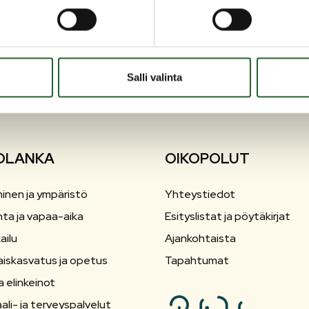
Salli valinta
OLANKA
OIKOPOLUT
inen ja ympäristö
Yhteystiedot
nta ja vapaa-aika
Esityslistat ja pöytäkirjat
ailu
Ajankohtaista
aiskasvatus ja opetus
Tapahtumat
a elinkeinot
ali- ja terveyspalvelut