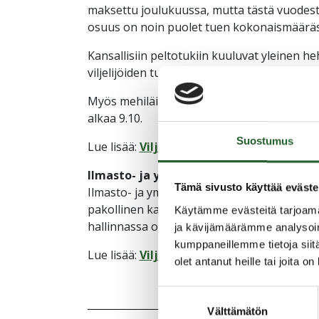
maksettu joulukuussa, mutta tästä vuodes
osuus on noin puolet tuen kokonaismääräs
Kansallisiin peltotukiin kuuluvat yleinen h
viljelijöiden tuki ja sokerijuurikkaan kans
Myös mehiläistalouden ja porotalouden t
alkaa 9.10.
Suostumus
Lue lisää:
Viljelijäuutiskirje 24.9.2025
Ilmasto- ja ympäristösuunnitelma kuu
Tämä sivusto käyttää eväste
Ilmasto- ja ympäristösuunnitelma on ympär
pakollinen kaikille ympäristösitoumuksen te
Käytämme evästeitä tarjoama
hallinnassa olevista peruslohkoista.
ja kävijämäärämme analysoim
kumppaneillemme tietoja siitä
Lue lisää:
Viljelijäuutiskirje 23.9.2025
olet antanut heille tai joita o
Suostumuksen
Välttämätön
valinta