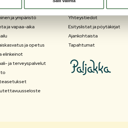
Salli valinta
OLANKA
OIKOPOLUT
inen ja ympäristö
Yhteystiedot
nta ja vapaa-aika
Esityslistat ja pöytäkirjat
ailu
Ajankohtaista
aiskasvatus ja opetus
Tapahtumat
a elinkeinot
ali- ja terveyspalvelut
nto
teasetukset
utettavuusseloste