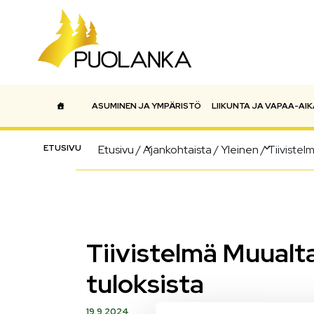
ASUMINEN JA YMPÄRISTÖ
LIIKUNTA JA VAPAA-AIK
Päävalikko
ETUSIVU
Etusivu
/
Ajankohtaista
/
Yleinen
/
Tiivistel
Tiivistelmä Muualt
tuloksista
19.9.2024