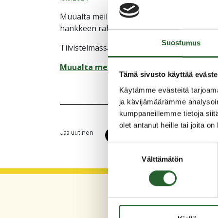
Muualta meille -hanke päättyy 31.12.2024 
hankkeen rahoituksella 30.9.2024.
Suostumus
Tiivistelmässä on muun muassa tehtyjä toim
Muualta meille -hankkeen tuloksia
(PDF)
Tämä sivusto käyttää eväste
Käytämme evästeitä tarjoama
ja kävijämäärämme analysoim
kumppaneillemme tietoja siitä
olet antanut heille tai joita o
Jaa uutinen
Suostumuksen
Välttämätön
valinta