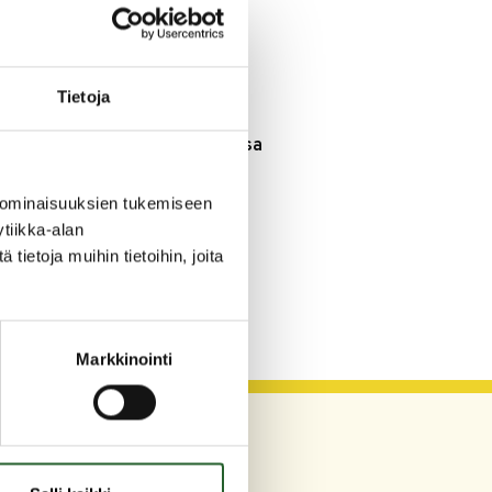
3.8.2026
Henkilömuutoksia
maaseutuhallinnossa
Tietoja
29.7.2026
Asfaltointityöt taajamassa
myöhästyvät
 ominaisuuksien tukemiseen
tiikka-alan
KATSO KAIKKI
ietoja muihin tietoihin, joita
Markkinointi