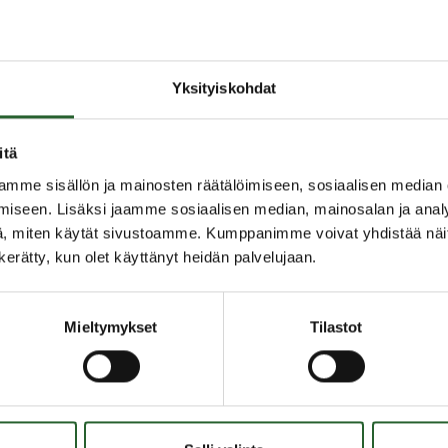
ja projektikoordinaattorin määräaikainen työsuhde
Yksityiskohdat
enpiteitä, sekä vaikuttavuuden arviointia.
.
itä
mme sisällön ja mainosten räätälöimiseen, sosiaalisen median
iseen. Lisäksi jaamme sosiaalisen median, mainosalan ja analy
, miten käytät sivustoamme. Kumppanimme voivat yhdistää näitä t
n kerätty, kun olet käyttänyt heidän palvelujaan.
Mieltymykset
Tilastot