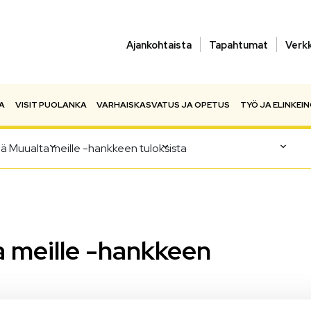
Ajankohtaista
Tapahtumat
Verk
A
VISIT PUOLANKA
VARHAISKASVATUS JA OPETUS
TYÖ JA ELINKEI
mä Muualta meille -hankkeen tuloksista
a meille -hankkeen