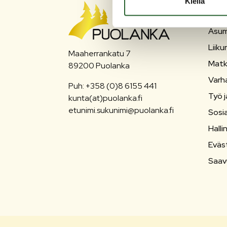
Kiellä
PU
Asum
Liiku
Maaherrankatu 7
Matk
89200 Puolanka
Varh
Puh: +358 (0)8 6155 441
Työ j
kunta(at)puolanka.fi
etunimi.sukunimi@puolanka.fi
Sosia
Halli
Eväs
Saav